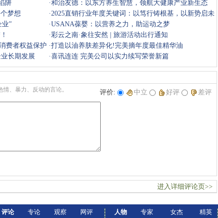
陷阱
·
和治友德：以东方养生智慧，领航大健康产业新生态
每个梦想
·
2025直销行业年度关键词：以笃行铸根基，以新势启未
业”
来
·
USANA葆婴：以营养之力，助运动之梦
梦！
·
彩云之南·象往安然 | 旅游活动出行通知
消费者权益保护
·
打造以油养肤差异化!完美摘年度最佳精华油
企业长期发展
·
喜讯连连 完美公司以实力续写荣誉新篇
色情、暴力、反动的言论。
评价:
中立
好评
差评
进入详细评论页>>
评论
专论
观察
网评
人物
专家
女杰
精英