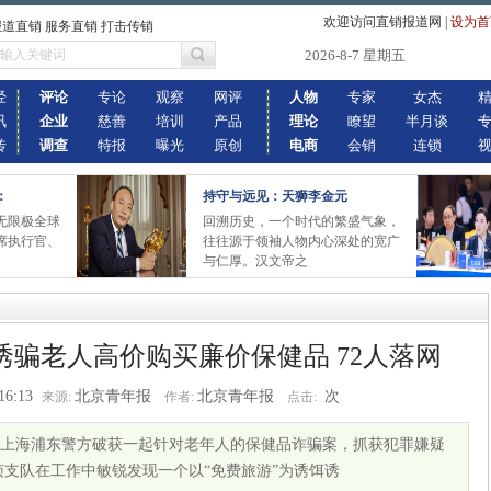
欢迎访问直销报道网
|
设为首
报道直销 服务直销 打击传销
2026-8-7 星期五
经
评论
专论
观察
网评
人物
专家
女杰
讯
企业
慈善
培训
产品
理论
瞭望
半月谈
传
调查
特报
曝光
原创
电商
会销
连锁
：
持守与远见：天狮李金元
6无限极全球
回溯历史，一个时代的繁盛气象，
席执行官、
往往源于领袖人物内心深处的宽广
与仁厚。汉文帝之
骗老人高价购买廉价保健品 72人落网
16:13
北京青年报
北京青年报
次
来源:
作者:
点击:
上海浦东警方破获一起针对老年人的保健品诈骗案，抓获犯罪嫌疑
侦支队在工作中敏锐发现一个以“免费旅游”为诱饵诱