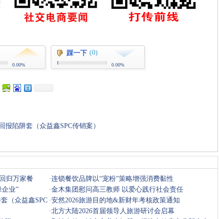
(0)
踩一下
0.00%
0.00%
回报陷阱套（众益鑫SPC传销案）
收藏
挑错
推荐
打印
回归万家餐
·
连锁餐饮品牌以“宠粉”策略增强消费黏性
企业”
·
金木集团慰问高三教师 以爱心践行社会责任
套（众益鑫SPC
·
安然2026旅游目的地&新财年考核政策通知
·
北方大陆2026首届领导人旅游研讨会启幕