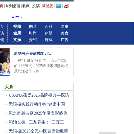
投稿
页
|
加到桌面
|
收藏
|
|
繁體版
|
|
精英
视频
图片
百科
网事
专访
健康
时尚
体娱
美食
视销
文摘
介绍
连载
广告
新华网|完美彭志红：以
在“十四五”收官与“十五五”谋篇
的关键节点，2025企业家博鳌论坛
系列活动于12月
头条
USANA葆婴2026品牌盛典—探访
总裁
无限极实践行动作答“健康中国
绿之韵碧波庭2025年度表彰盛典
暨
和治友德 | 三九养生：“三宜三
无限极|2025全民中医健康指数研