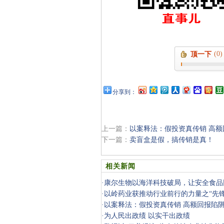
(0)
顶一下
分享到：
上一篇：
以案释法：假投资真传销 高额
下一篇：
卖盲盒是假，搞传销是真！
相关新闻
·
康尔生物以海洋科技破局，让安全食品
·
以岭药业获推动行业前行的力量之“先锋
·
以案释法：假投资真传销 高额回报陷阱
传销案）
·
为人民出政绩 以实干出政绩