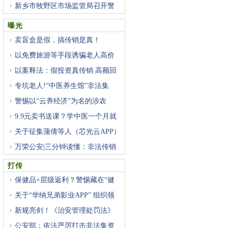
新乡市牧野区市场监管局召开警
曝光
卖盲盒是假，搞传销是真！
以免费旅游等手段诱骗老人高价
以案释法：假投资真传销 高额回
专坑老人!“中医养生馆”非法集
警惕以“云养经济”为名的涉农
9.9元卖书送课？学中医一个月就
关于征集蒲倩等人（芯光云APP）
万荣公安|三分钟读懂：非法传销
打传
保健品+层级返利？警惕藏在“健
关于“华纳兄弟影业APP” 组织领
新规亮剑！《治安管理处罚法》
公安部：依法严厉打击非法集资