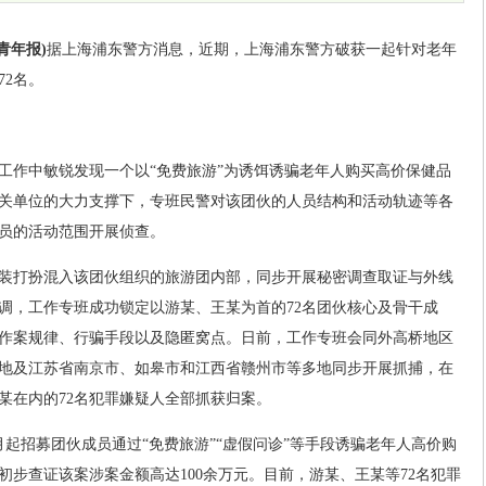
青年报)
据上海浦东警方消息，近期，上海浦东警方破获一起针对老年
72名。
工作中敏锐发现一个以“免费旅游”为诱饵诱骗老年人购买高价保健品
关单位的大力支撑下，专班民警对该团伙的人员结构和活动轨迹等各
员的活动范围开展侦查。
装打扮混入该团伙组织的旅游团内部，同步开展秘密调查取证与外线
调，工作专班成功锁定以游某、王某为首的72名团伙核心及骨干成
作案规律、行骗手段以及隐匿窝点。日前，工作专班会同外高桥地区
地及江苏省南京市、如皋市和江西省赣州市等多地同步开展抓捕，在
某在内的72名犯罪嫌疑人全部抓获归案。
起招募团伙成员通过“免费旅游”“虚假问诊”等手段诱骗老年人高价购
步查证该案涉案金额高达100余万元。目前，游某、王某等72名犯罪