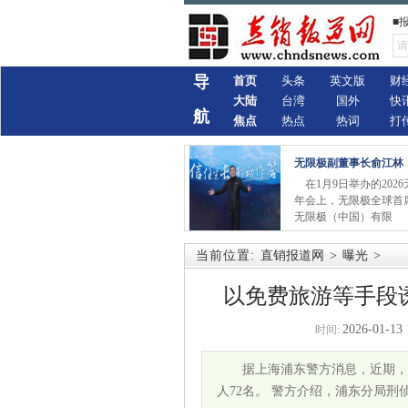
■
导
首页
头条
英文版
财
大陆
台湾
国外
快
航
焦点
热点
热词
打
无限极副董事长俞江林
在1月9日举办的202
年会上，无限极全球首
无限极（中国）有限
当前位置:
直销报道网
>
曝光
>
以免费旅游等手段诱
2026-01-13 
时间:
据上海浦东警方消息，近期，
人72名。 警方介绍，浦东分局刑