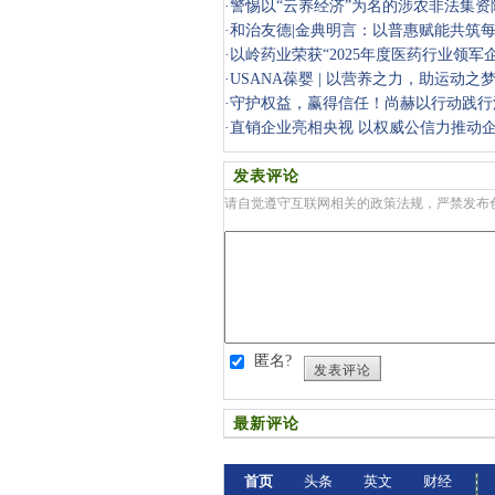
·
警惕以“云养经济”为名的涉农非法集资
·
和治友德|金典明言：以普惠赋能共筑
·
以岭药业荣获“2025年度医药行业领军企
·
USANA葆婴 | 以营养之力，助运动之
·
守护权益，赢得信任！尚赫以行动践行
之道
·
直销企业亮相央视 以权威公信力推动
发表评论
请自觉遵守互联网相关的政策法规，严禁发布
匿名?
发表评论
最新评论
首页
头条
英文
财经