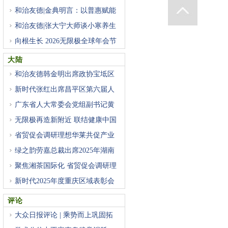
和治友德|金典明言：以普惠赋能
和治友德|张大宁大师谈小寒养生
向根生长 2026无限极全球年会节
大陆
和治友德韩金明出席政协宝坻区
新时代张红出席昌平区第六届人
广东省人大常委会党组副书记黄
无限极再造新附近 联结健康中国
省贸促会调研理想华莱共促产业
绿之韵劳嘉总裁出席2025年湖南
省
聚焦湘茶国际化 省贸促会调研理
新时代2025年度重庆区域表彰会
在
评论
大众日报评论 | 乘势而上巩固拓