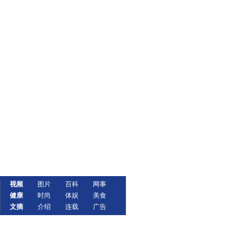
视频
图片
百科
网事
健康
时尚
体娱
美食
文摘
介绍
连载
广告