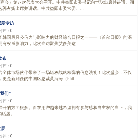
（总商会）第八次代表大会召开。中共益阳市委书记向世聪出席并讲话。湖
郭占扬出席并讲话。中共益阳市委常委、...
深度专访
0
好评：
了韩国最具公信力与影响力的财经综合日报之一——《首尔日报》的深
有权威影响力，此次专访聚焦艾多美这...
发布
0
好评：
给全体市场伙伴带来了一场堪称战略核弹的信息洗礼！此次盛会，不仅
是新到任的中国区总裁黄海涛（Phil...
我们”
0
好评：
开的方面很多。而在用户越来越希望拥有参与感和自主权的当下，我
题。...
发展
0
好评：