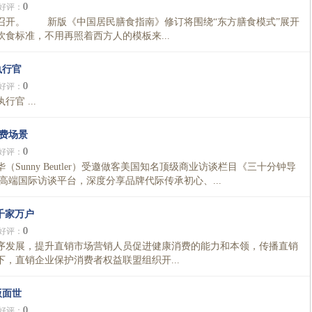
0
好评：
开。 新版《中国居民膳食指南》修订将围绕“东方膳食模式”展开
食标准，不用再照着西方人的模板来...
执行官
0
好评：
官 ...
消费场景
0
好评：
Sunny Beutler）受邀做客美国知名顶级商业访谈栏目《三十分钟导
rs），依托高端国际访谈平台，深度分享品牌代际传承初心、...
千家万户
0
好评：
发展，提升直销市场营销人员促进健康消费的能力和本领，传播直销
，直销企业保护消费者权益联盟组织开...
版面世
0
好评：