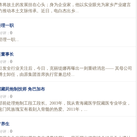
将故土的发展挂在心头；身为企业家，他以实业眼光为家乡产业建言
推动本土文脉传承。近日，电白杰出乡...
经理一职
0
好评：
一职...
任董事长
0
好评：
引发全行业关注后，今日，克丽缇娜再曝出一则重磅消息—— 其母公司
士卸任，由原集团首席执行官兼总经...
藏药炮制技师 角巴加布
0
好评：
前处理炮制工段工段长。2003年，我从青海藏医学院藏医专业毕业，
民族瑰宝有着刻入骨髓的热爱。2011年，...
”养生
0
好评：