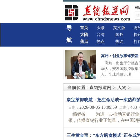
■
导
首页
头条
英文版
财
大陆
台湾
国外
快
航
焦点
热点
热词
打
高炜：创业故事铸安发
高炜，出生于宁德古
华人，安发国际控股集
人、全球总裁。现
当前位置:
直销报道网
>
人物
>
康宝莱郭晓慧：把生命活成一束热烈
2026-08-05 15:09:59
483
日期：
点击：
编者按 为进一步推动直销行业规
领，传播直销行业正能量，在中国消费
三生黄金宝：“东方膳食模式”正在成