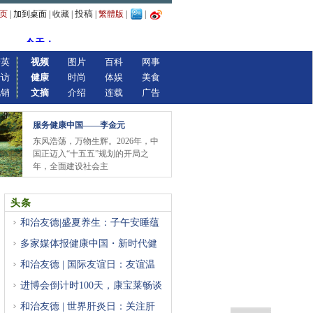
投稿
页
|
加到桌面
|
收藏
|
|
繁體版
|
|
精英
视频
图片
百科
网事
专访
健康
时尚
体娱
美食
视销
文摘
介绍
连载
广告
服务健康中国——李金元
东风浩荡，万物生辉。2026年，中
国正迈入“十五五”规划的开局之
年，全面建设社会主
头条
和治友德|盛夏养生：子午安睡蕴
多家媒体报健康中国・新时代健
和治友德 | 国际友谊日：友谊温
进博会倒计时100天，康宝莱畅谈
和治友德 | 世界肝炎日：关注肝