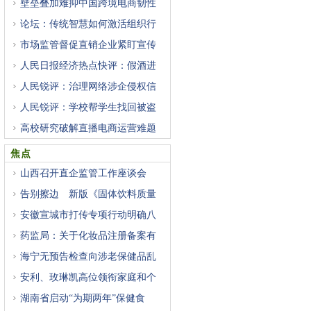
壁垒叠加难抑中国跨境电商韧性
论坛：传统智慧如何激活组织行
市场监管督促直销企业紧盯宣传
人民日报经济热点快评：假酒进
人民锐评：治理网络涉企侵权信
人民锐评：学校帮学生找回被盗
高校研究破解直播电商运营难题
焦点
山西召开直企监管工作座谈会
告别擦边 新版《固体饮料质量
安徽宣城市打传专项行动明确八
药监局：关于化妆品注册备案有
海宁无预告检查向涉老保健品乱
安利、玫琳凯高位领衔家庭和个
湖南省启动“为期两年”保健食