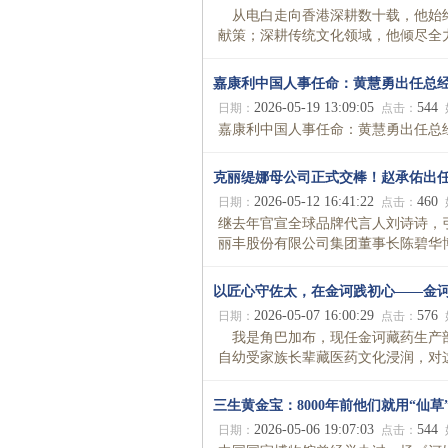
从电白走向香港深耕数十载，他始终
献策；深耕传统文化领域，他倾尽全力
嘉康利中国人事任命：黄慧勇出任总
2026-05-19 13:09:05
544
日期：
点击：
嘉康利中国人事任命：黄慧勇出任总经理
克丽缇娜母公司正式交棒！赵承佑出
2026-05-12 16:41:22
460
日期：
点击：
继去年官宣全球品牌代言人刘诗诗，
丽丰股份有限公司集团董事长陈碧华博
以匠心守佐太，在金诃践初心——金诃
2026-05-07 16:00:29
576
日期：
点击：
我是角巴加布，现任金诃藏药生产部
自幼受家族长辈藏医药文化浸润，对这门
三生黄金宝：8000年前他们就用“仙草
2026-05-06 19:07:03
544
日期：
点击：