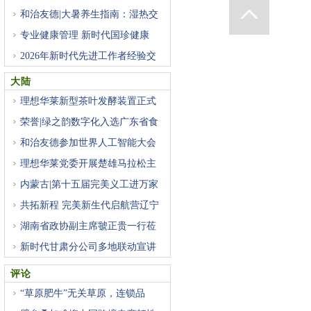
和治友德|大暑养生指南：湿热交
专业健康管理 新时代国珍健康
2026年新时代先进工作者经验交
流
大陆
理想华莱新型茶叶发酵装置正式
荣誉|绿之韵数字化入选广东省食
和治友德参加世界人工智能大会
理想华莱党委开展楚雄马拉松主
内蒙古|第十五届完美义工进万家
共拓新程 完美新生代启航营辽宁
湖南省政协副主席虢正贵一行莅
新时代甘肃分公司多地联动宣讲
评论
“草原肥牛”无关草原，连锁品