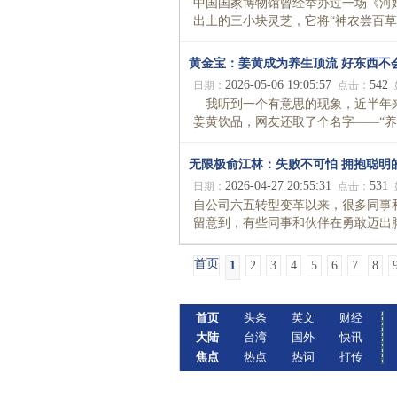
中国国家博物馆曾经举办过一场《河
出土的三小块灵芝，它将“神农尝百草”的
黄金宝：姜黄成为养生顶流 好东西不
2026-05-06 19:05:57
542
日期：
点击：
我听到一个有意思的现象，近半年来
姜黄饮品，网友还取了个名字——“养生顶
无限极俞江林：失败不可怕 拥抱聪明
2026-04-27 20:55:31
531
日期：
点击：
自公司六五转型变革以来，很多同事
留意到，有些同事和伙伴在勇敢迈出脚
首页
1
2
3
4
5
6
7
8
首页
头条
英文
财经
大陆
台湾
国外
快讯
焦点
热点
热词
打传