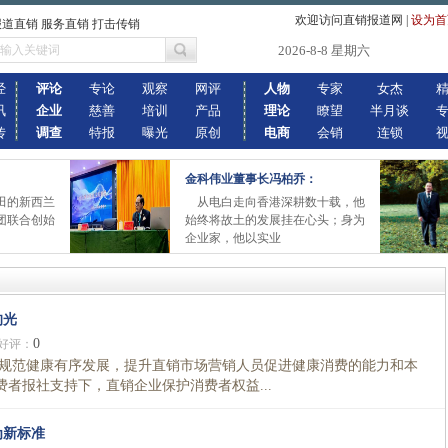
欢迎访问直销报道网
|
设为首
报道直销 服务直销 打击传销
2026-8-8 星期六
经
评论
专论
观察
网评
人物
专家
女杰
讯
企业
慈善
培训
产品
理论
瞭望
半月谈
传
调查
特报
曝光
原创
电商
会销
连锁
金科伟业董事长冯柏乔：
田的新西兰
从电白走向香港深耕数十载，他
团联合创始
始终将故土的发展挂在心头；身为
企业家，他以实业
的光
0
好评：
范健康有序发展，提升直销市场营销人员促进健康消费的能力和本
者报社支持下，直销企业保护消费者权益...
为新标准