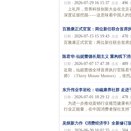
2026-07-29 16:15:37
496
日期：
点击：
上礼拜，营养科技创新大会在北京召
深度证据挖掘——这意味着中国人的饮
百雅康正式官宣：两位新任联合首席
2026-07-15 15:19:43
470
日期：
点击：
百雅康正式官宣：两位新任联合首席执行
陈君华:仙妮蕾德长期主义 重构线下
2026-07-07 17:47:38
489
日期：
点击：
近期，仙妮蕾德全球首席执行官陈君华（
师》（Thirty Minute Mento
东升伟业李岩松：动磁康养社群 走进
2026-07-01 18:29:12
478
日期：
点击：
为进一步推动直销行业规范健康有序
行业正能量，在中国消费者报社支持下
吴炳新力作《消费经济学》全新修订
2026-06-30 16:02:35
504
日期：
点击：