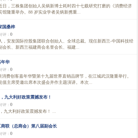
近日，三株集团创始人吴炳新博士耗时四十七载研究打磨的《消费经济
隆重举办。88 岁实业学者吴炳新携重...
家国桑梓
0
好评：
，安发国际控股集团联合创始人、全球总裁。现任新西兰-中国科技经
会长、新西兰福建商会名誉会长、福建...
嘉年华
0
好评：
6年度新消费创客嘉年华暨第十九届世界直销品牌节，在江城武汉隆重举行。
值主席受邀出席本次盛会并作主题演讲。本次...
.Co，九大利好政策震撼发布！
0
好评：
o，九大利好政策震撼发布！ ...
工商联（总商会）第八届副会长
0
好评：