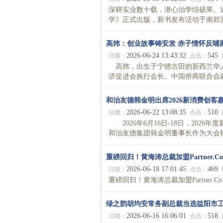
深耕实业数十载，潜心治学结硕果。
学》正式出版，新书发布活动于南郊宾馆
高炜：创业故事铸安发 赤子情怀反哺
2026-06-24 13:43:32
545
日期：
点击：
高炜，出生于宁德古田的新西兰华人
济促进会执行会长、中国侨商联合会副
和治友德韩金明出席2026新消费创客
2026-06-22 13:08:35
510
日期：
点击：
2026年6月16日-18日，202
和治友德集团韩金明董事长作为大会轮
重磅回归！黄海涛总裁加盟Partner
2026-06-18 17:01:45
469
日期：
点击：
重磅回归！黄海涛总裁加盟Partner.C
绿之韵胡均安常务副总裁当选益阳市
2026-06-16 16:06:01
518
日期：
点击：