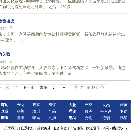
姆渡文化发现50周年考古成果特展》，里面展出了宁波余姚井头山遗址
历史追溯至史前时期。 之后，120多...
会被埋没
0
好评：
，山姆、盒马等商超的姜黄饮料频频卖断货，新茶饮品牌也纷纷推出
流”。 ...
的失败
0
好评：
和伙伴都在主动求变、大胆探索，不断尝试新方法、开拓新场景。我也
步的同时，心中仍有顾虑，怕尝试之后...
9
10
11
下一页
末页
共
211
页
4215
条
评论
专论
观察
网评
人物
专家
女杰
精英
企业
慈善
培训
产品
理论
瞭望
半月谈
专访
调查
特报
曝光
文摘
电商
会销
连锁
视销
关于我们
|
联系我们
|
诚聘英才
|
服务条款
|
广告服务
|
频道合作
|
本网内容授权书