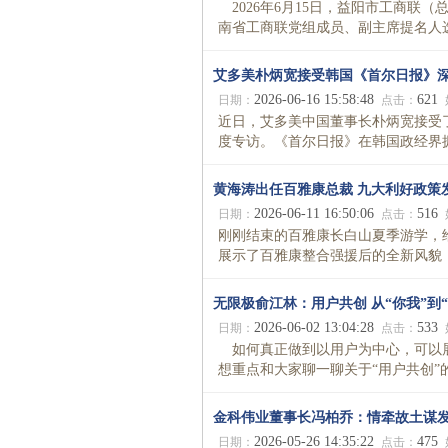
2026年6月15日，益阳市工商联
南省工商联党组成员、副主席提名人选
艾多美朴炳宽接受韩国《首尔日报》
2026-06-16 15:58:48
621
日期：
点击：
近日，艾多美中国董事长朴炳宽接受
度专访。《首尔日报》在韩国政经界拥
黄海涛出任百雅康总裁 九大利好政策
2026-06-11 16:50:06
516
日期：
点击：
刚刚结束的百雅康长白山夏季游学，
展示了百雅康整合强援后的全新风貌，更
无限极俞江林：用户共创 从“你我”到“
2026-06-02 13:04:28
533
日期：
点击：
如何真正做到以用户为中心，可以展
想重点和大家聊一聊关于“用户共创”的话
金科伟业董事长冯柏乔：情牵故土谋
2026-05-26 14:35:22
475
日期：
点击：