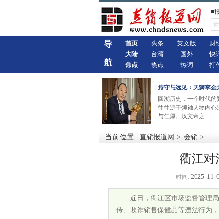
■
导
首页
头条
英文版
财
大陆
台湾
国外
快
航
焦点
热点
热词
打
持守与远见：天狮李金
回溯历史，一个时代的
往往源于领袖人物内心
与仁厚。汉文帝之
当前位置:
直销报道网
>
会销
>
衢江对
2025-11-0
时间:
近日，衢江区市场监督管理局
传、欺诈销售保健品等违法行为，