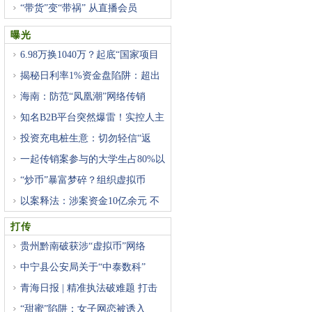
“带货”变“带祸” 从直播会员
曝光
6.98万换1040万？起底“国家项目
揭秘日利率1%资金盘陷阱：超出
海南：防范“凤凰潮”网络传销
知名B2B平台突然爆雷！实控人主
投资充电桩生意：切勿轻信“返
一起传销案参与的大学生占80%以
“炒币”暴富梦碎？组织虚拟币
以案释法：涉案资金10亿余元 不
打传
贵州黔南破获涉“虚拟币”网络
中宁县公安局关于“中泰数科”
青海日报 | 精准执法破难题 打击
“甜蜜”陷阱：女子网恋被诱入