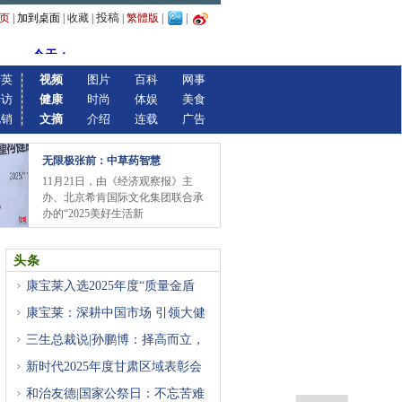
投稿
页
|
加到桌面
|
收藏
|
|
繁體版
|
|
精英
视频
图片
百科
网事
专访
健康
时尚
体娱
美食
视销
文摘
介绍
连载
广告
无限极张前：中草药智慧
11月21日，由《经济观察报》主
办、北京希肯国际文化集团联合承
办的“2025美好生活新
头条
康宝莱入选2025年度“质量金盾
康宝莱：深耕中国市场 引领大健
三生总裁说|孙鹏博：择高而立，
新时代2025年度甘肃区域表彰会
成
和治友德|国家公祭日：不忘苦难