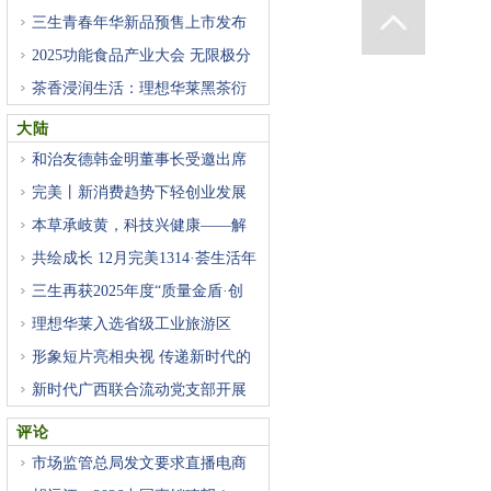
三生青春年华新品预售上市发布
2025功能食品产业大会 无限极分
茶香浸润生活：理想华莱黑茶衍
大陆
和治友德韩金明董事长受邀出席
完美丨新消费趋势下轻创业发展
本草承岐黄，科技兴健康——解
共绘成长 12月完美1314·荟生活年
三生再获2025年度“质量金盾·创
理想华莱入选省级工业旅游区
形象短片亮相央视 传递新时代的
新时代广西联合流动党支部开展
评论
市场监管总局发文要求直播电商