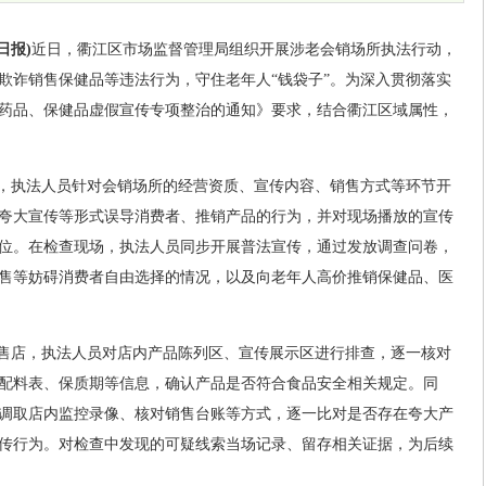
日报)
近日，衢江区市场监督管理局组织开展涉老会销场所执法行动，
欺诈销售保健品等违法行为，守住老年人“钱袋子”。为深入贯彻落实
药品、保健品虚假宣传专项整治的通知》要求，结合衢江区域属性，
”，执法人员针对会销场所的经营资质、宣传内容、销售方式等环节开
夸大宣传等形式误导消费者、推销产品的行为，并对现场播放的宣传
位。在检查现场，执法人员同步开展普法宣传，通过发放调查问卷，
售等妨碍消费者自由选择的情况，以及向老年人高价推销保健品、医
销售店，执法人员对店内产品陈列区、宣传展示区进行排查，逐一核对
配料表、保质期等信息，确认产品是否符合食品安全相关规定。同
调取店内监控录像、核对销售台账等方式，逐一比对是否存在夸大产
传行为。对检查中发现的可疑线索当场记录、留存相关证据，为后续