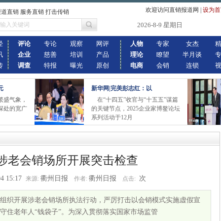
欢迎访问直销报道网
|
设为首
报道直销 服务直销 打击传销
2026-8-9 星期日
经
评论
专论
观察
网评
人物
专家
女杰
讯
企业
慈善
培训
产品
理论
瞭望
半月谈
传
调查
特报
曝光
原创
电商
会销
连锁
元
新华网|完美彭志红：以
繁盛气象，
在“十四五”收官与“十五五”谋篇
深处的宽广
的关键节点，2025企业家博鳌论坛
系列活动于12月
涉老会销场所开展突击检查
4 15:17
衢州日报
衢州日报
次
来源:
作者:
点击:
组织开展涉老会销场所执法行动，严厉打击以会销模式实施虚假宣
守住老年人“钱袋子”。为深入贯彻落实国家市场监管