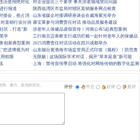
于违法使用绝对化
·
对企业提出三个要求 事关涉老领域突出问题
进行报道
·
陕西临渭区市监局对辖区直销服务网点检查
”对接会，抢占消
·
山东省媒企对接调研座谈会在威海紫光举办
—对直销行业分润
·
康宝莱参与消费责任对话 推动品质服务建设
社区，打造“新
·
涉老年人保健品虚假宣传！河南公布5起典型案例
美学
·
工行南京迈皋桥支行成功拦截一起针对老年人的保健品
服务创新典型案例
销售诈骗
·
2025消费责任对话活动在四川成都举办
生”把进博视为对
·
山东烟台黄渤海市场监管局正式印发《规程》！防范查
滥用权限
处传销行
·
无限极 | 这场国际学术对话，揭开“草本延衰”新可能
线
·
上海：禁传宣传季启动 将强化对网络传销的数字化监测
色情、暴力、反动的言论。
评价:
中立
好评
差评