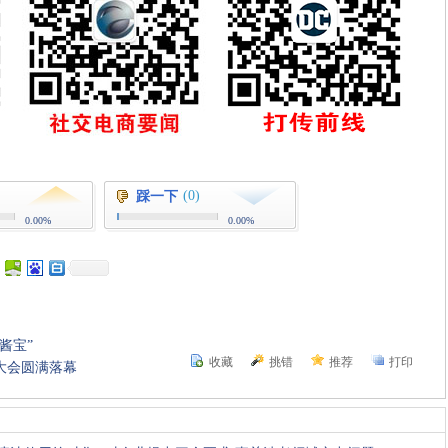
(0)
踩一下
0.00%
0.00%
酱宝”
收藏
挑错
推荐
打印
理大会圆满落幕