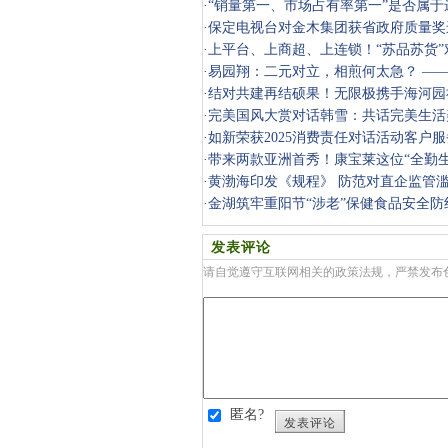
·
“销量第一、市场占有率第一”是否属
用语？
·
保定电视台对金木集团获省政府质量奖
·
上平台、上商超、上连锁！“苏品苏货
费新风
·
易园翔：二元对立，相煎何太急？ —
机制争议
·
结对共建再结硕果！无限极携手海河园
附近”中
·
完美国风大赏对话韩雪：共话完美生活
·
如新荣获2025消费责任对话活动客户
·
带来两款亚洲首秀！康宝莱这位“全勤
接中国
·
黄渤海印发《规程》 防范对直企监管
·
金湖筑牢重阳节“涉老”保健食品安全防
发表评论
请自觉遵守互联网相关的政策法规，严禁发布
匿名?
发表评论