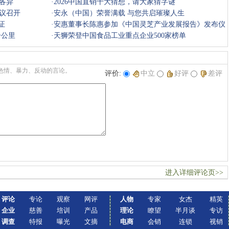
各异
·
2026中国直销十大猜想，请大家猜字谜
会议召开
·
安永（中国）荣誉满载 与您共启璀璨人生
证
·
安惠董事长陈惠参加《中国灵芝产业发展报告》发布仪
一公里
式
·
天狮荣登中国食品工业重点企业500家榜单
色情、暴力、反动的言论。
评价:
中立
好评
差评
进入详细评论页>>
评论
专论
观察
网评
人物
专家
女杰
精英
企业
慈善
培训
产品
理论
瞭望
半月谈
专访
调查
特报
曝光
文摘
电商
会销
连锁
视销