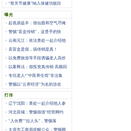
“骨关节健康”纳入保健功能目
曝光
起底鼎益丰：借仙股和空气币掩
警惕“盲盒传销”，这烫手的快
云南元江：依法查处一起介绍他
卖盲盒是假，搞传销是真！
以免费旅游等手段诱骗老人高价
以案释法：假投资真传销 高额回
专坑老人!“中医养生馆”非法集
警惕以“云养经济”为名的涉农
打传
辽宁沈阳：查处一起介绍他人参
河北容城：警惕假借“经营网约
“入伙费”“拉人头”，警惕落
太原市工商局提醒公众：警惕网