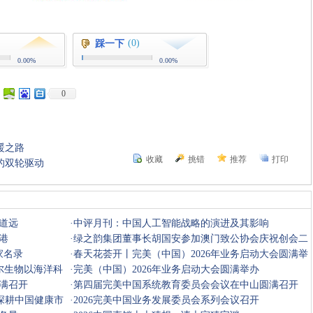
(0)
踩一下
0.00%
0.00%
0
暖之路
收藏
挑错
推荐
打印
的双轮驱动
道远
·
中评月刊：中国人工智能战略的演进及其影响
港
·
绿之韵集团董事长胡国安参加澳门致公协会庆祝创会二
家名录
十周年晚
·
春天花荟开丨完美（中国）2026年业务启动大会圆满举
尔生物以海洋科
办
·
完美（中国）2026年业务启动大会圆满举办
满召开
·
第四届完美中国系统教育委员会会议在中山圆满召开
，深耕中国健康市
·
2026完美中国业务发展委员会系列会议召开