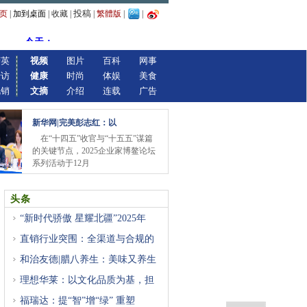
投稿
页
|
加到桌面
|
收藏
|
|
繁體版
|
|
精英
视频
图片
百科
网事
专访
健康
时尚
体娱
美食
视销
文摘
介绍
连载
广告
新华网|完美彭志红：以
在“十四五”收官与“十五五”谋篇
的关键节点，2025企业家博鳌论坛
系列活动于12月
头条
“新时代骄傲 星耀北疆”2025年
直销行业突围：全渠道与合规的
和治友德|腊八养生：美味又养生
理想华莱：以文化品质为基，担
福瑞达：提“智”增“绿” 重塑