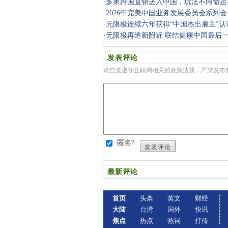
场
·
多家跨国直销进入中国，玩法不同命运
·
2026年完美中国业务发展委员会系列
·
无限极连续六年获得“中国杰出雇主”认
·
无限极再造新附近 联结健康中国最后
发表评论
请自觉遵守互联网相关的政策法规，严禁发布
匿名?
发表评论
最新评论
首页
头条
英文
财经
大陆
台湾
国外
快讯
焦点
热点
热词
打传