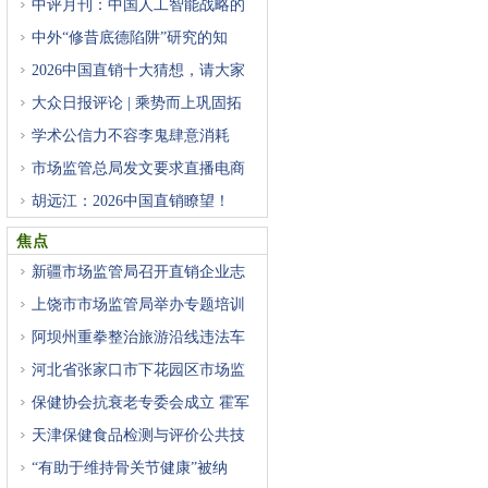
中评月刊：中国人工智能战略的
中外“修昔底德陷阱”研究的知
2026中国直销十大猜想，请大家
猜
大众日报评论 | 乘势而上巩固拓
学术公信力不容李鬼肆意消耗
市场监管总局发文要求直播电商
胡远江：2026中国直销瞭望！
焦点
新疆市场监管局召开直销企业志
上饶市市场监管局举办专题培训
阿坝州重拳整治旅游沿线违法车
河北省张家口市下花园区市场监
保健协会抗衰老专委会成立 霍军
天津保健食品检测与评价公共技
“有助于维持骨关节健康”被纳