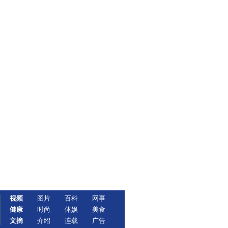
视频
图片
百科
网事
健康
时尚
体娱
美食
文摘
介绍
连载
广告