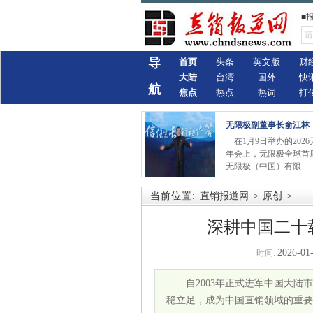
■
导
首页
头条
英文版
财
大陆
台湾
国外
快
航
焦点
热点
热词
打
无限极副董事长俞江林
在1月9日举办的202
年会上，无限极全球首
无限极（中国）有限
当前位置:
直销报道网
>
原创
>
深耕中国二十
2026-01-
时间:
自2003年正式进军中国大
稳立足，成为中国直销领域的重要