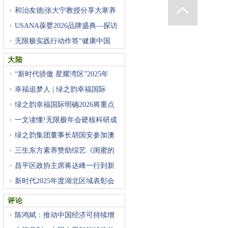
和治友德|张大宁教授分享大寒养
USANA葆婴2026品牌盛典—探访
总裁
无限极实践行动作答“健康中国
大陆
“新时代骄傲 星耀湾区”2025年
幸福追梦人 | 绿之韵幸福国际
绿之韵幸福国际明确2026将重点
推
一文读懂!无限极年会硬核科研成
绿之韵集团董事长胡国安参加澳
三生东方素养赞助综艺《闺蜜的
昌平区政协主席蒋达峰一行到新
新时代2025年度湖北区域表彰会
成
评论
陈鸿斌：推动中国经济可持续增