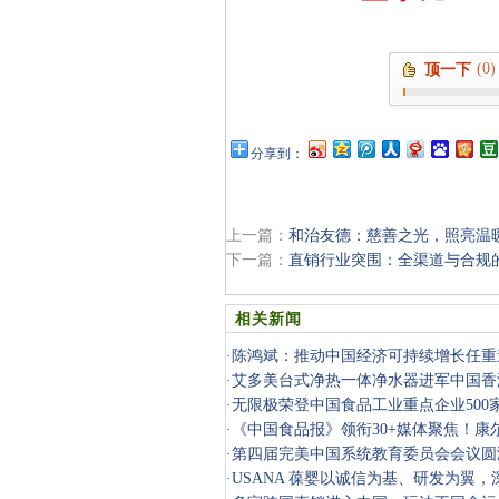
(0)
顶一下
分享到：
上一篇：
和治友德：慈善之光，照亮温
下一篇：
直销行业突围：全渠道与合规
相关新闻
·
陈鸿斌：推动中国经济可持续增长任重
·
艾多美台式净热一体净水器进军中国香
·
无限极荣登中国食品工业重点企业500
·
《中国食品报》领衔30+媒体聚焦！康
技守护万家
·
第四届完美中国系统教育委员会会议圆
·
USANA 葆婴以诚信为基、研发为翼