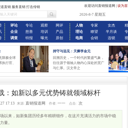
欢迎访问直销报道网
|
设为首
报道直销 服务直销 打击传销
2026-8-7 星期五
经
评论
专论
观察
网评
人物
专家
女杰
讯
企业
慈善
培训
产品
理论
瞭望
半月谈
传
调查
特报
曝光
原创
电商
会销
连锁
：
持守与远见：天狮李金元
6无限极全球
回溯历史，一个时代的繁盛气象，
席执行官、
往往源于领袖人物内心深处的宽广
与仁厚。汉文帝之
载：如新以多元优势铸就领域标杆
27 17:13
直销报道网
一一
次
来源:
作者:
点击:
陆市场以来，如新集团历经多年精耕细作，在这片充满活力的市场中稳
力量。