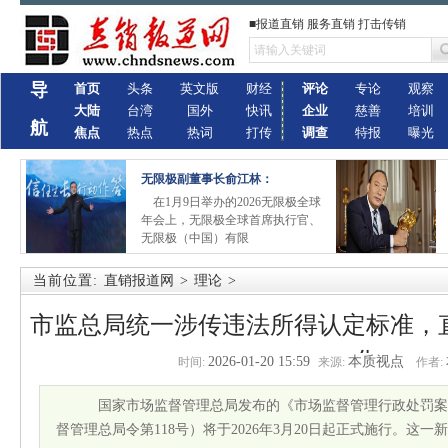
■报道直销 服务直销 打击传销
导
首页
头条
英文版
财经
评论
专论
观察
大陆
台湾
国外
快讯
企业
慈善
培训
航
焦点
热点
热词
打传
调查
特报
曝光
无限极副董事长俞江林：
在1月9日举办的2026无限极全球
年会上，无限极全球首席执行官、
无限极（中国）有限
当前位置:
直销报道网
>
理论
>
市监总局统一涉传违法所得认定标准，
化
2026-01-20 15:59
本质视点
时间:
来源:
作者:
国家市场监督管理总局发布的《市场监督管理行政处罚案
督管理总局令第118号）将于2026年3月20日起正式施行。这