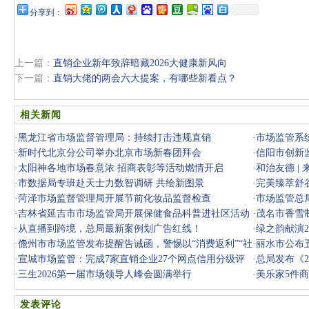
分享到：
上一篇：
直销企业新年致辞暗藏2026大健康新风向
下一篇：
直销大佬的两会六大提案，有哪些新看点？
相关新闻
·
黑龙江省市场监督管理局：持续打击违规直销
·
市场监管系
·
新时代北京分公司举办北京市场新春团拜会
·
信阳市创新
·
太阳神各地市场春意浓 招商表彰等活动燃情开启
显著
·
和治友德 |
·
市数据局专班赴天士力数智调研 共绘新图景
·
完美臻萃舒
·
菏泽市场监督管理局开展节前化妆品监督检查
·
市场监管总
·
吉林省延吉市市场监管局开展保健食品科普进社区活动
月1日起实
·
茂名市香雪
·
从直播到跨境，总局最新案例划广告红线！
·
绿之韵献演2
·
儋州市市场监管发布提醒告诫函，警惕以“消费返利”“社
·
丽水市公布
交电
·
宣城市场监管：完成7家直销企业27个网点信用分级评
宣传欺诈
·
总局发布《2
价，开展挂
·
三生2026第一届市场领导人峰会圆满举行
·
美乐家5件
发表评论