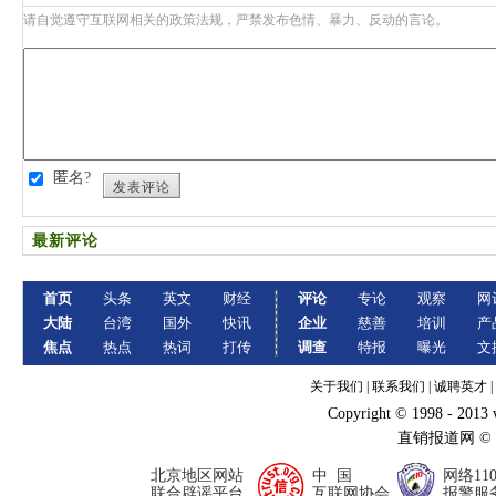
请自觉遵守互联网相关的政策法规，严禁发布色情、暴力、反动的言论。
匿名?
发表评论
最新评论
首页
头条
英文
财经
评论
专论
观察
网
大陆
台湾
国外
快讯
企业
慈善
培训
产
焦点
热点
热词
打传
调查
特报
曝光
文
关于我们
|
联系我们
|
诚聘英才
|
Copyright © 1998 - 2013
直销报道网 ©
北京地区网站
中 国
网络11
联合辟谣平台
互联网协会
报警服