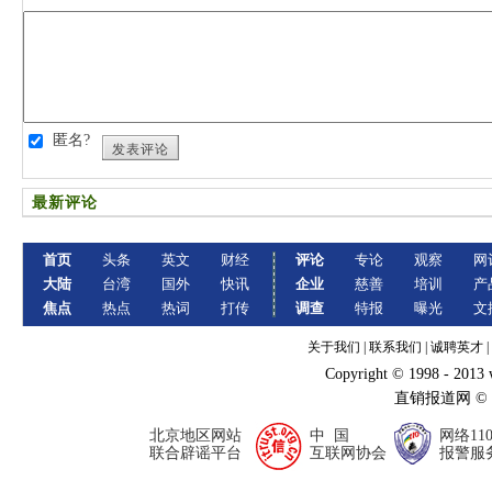
匿名?
发表评论
最新评论
首页
头条
英文
财经
评论
专论
观察
网
大陆
台湾
国外
快讯
企业
慈善
培训
产
焦点
热点
热词
打传
调查
特报
曝光
文
关于我们
|
联系我们
|
诚聘英才
|
Copyright © 1998 - 2013
直销报道网 ©
北京地区网站
中 国
网络11
联合辟谣平台
互联网协会
报警服