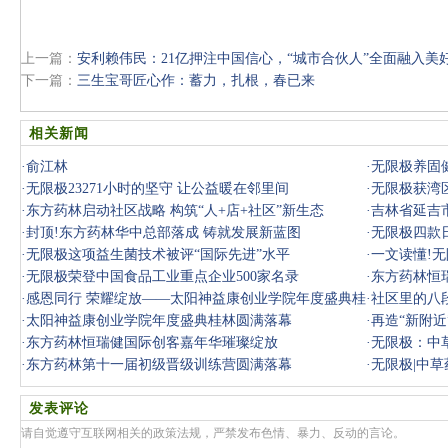
上一篇：
安利赖伟民：21亿押注中国信心，“城市合伙人”全面融入美
下一篇：
三生宝哥匠心作：蓄力，扎根，春已来
相关新闻
·
俞江林
·
无限极养固
·
无限极23271小时的坚守 让公益暖在邻里间
·
无限极获湾
·
东方药林启动社区战略 构筑“人+店+社区”新生态
·
吉林省延吉
·
封顶!东方药林华中总部落成 铸就发展新蓝图
·
无限极四款
·
无限极这项益生菌技术被评“国际先进”水平
·
一文读懂!
·
无限极荣登中国食品工业重点企业500家名录
·
东方药林恒
·
感恩同行 荣耀绽放——太阳神益康创业学院年度盛典桂
·
社区里的八
林圆满落
·
太阳神益康创业学院年度盛典桂林圆满落幕
·
再造“新附近
·
东方药林恒瑞健国际创客嘉年华璀璨绽放
·
无限极：中草
·
东方药林第十一届初级晋级训练营圆满落幕
·
无限极|中
发表评论
请自觉遵守互联网相关的政策法规，严禁发布色情、暴力、反动的言论。