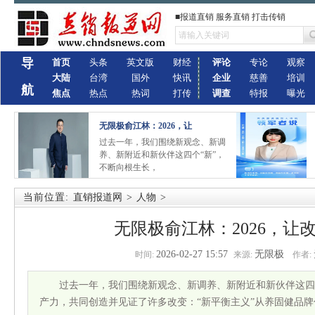
■报道直销 服务直销 打击传销
导
首页
头条
英文版
财经
评论
专论
观察
大陆
台湾
国外
快讯
企业
慈善
培训
航
焦点
热点
热词
打传
调查
特报
曝光
无限极俞江林：2026，让
过去一年，我们围绕新观念、新调
养、新附近和新伙伴这四个“新”，
不断向根生长，
当前位置:
直销报道网
>
人物
>
无限极俞江林：2026，让
2026-02-27 15:57
无限极
时间:
来源:
作者:
过去一年，我们围绕新观念、新调养、新附近和新伙伴这四
产力，共同创造并见证了许多改变：“新平衡主义”从养固健品