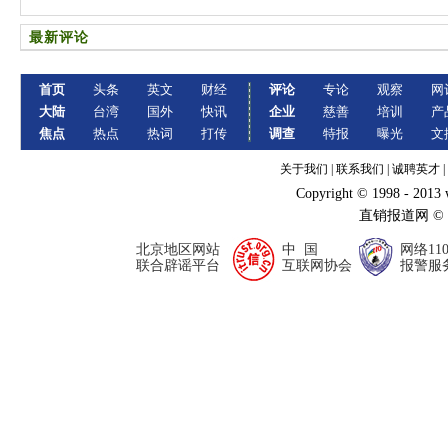
最新评论
首页
头条
英文
财经
评论
专论
观察
网
大陆
台湾
国外
快讯
企业
慈善
培训
产
焦点
热点
热词
打传
调查
特报
曝光
文
关于我们
|
联系我们
|
诚聘英才
|
Copyright © 1998 - 2013
直销报道网 ©
北京地区网站
中 国
网络11
联合辟谣平台
互联网协会
报警服