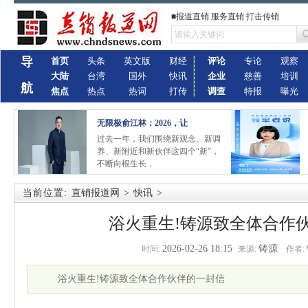
■报道直销 服务直销 打击传销
导
首页
头条
英文版
财经
评论
专论
观察
大陆
台湾
国外
快讯
企业
慈善
培训
航
焦点
热点
热词
打传
调查
特报
曝光
无限极俞江林：2026，让
过去一年，我们围绕新观念、新调
养、新附近和新伙伴这四个“新”，
不断向根生长，
当前位置:
直销报道网
>
快讯
>
浴火重生!铸源致全体合作
2026-02-26 18:15
铸源
时间:
来源:
作者:
浴火重生!铸源致全体合作伙伴的一封信