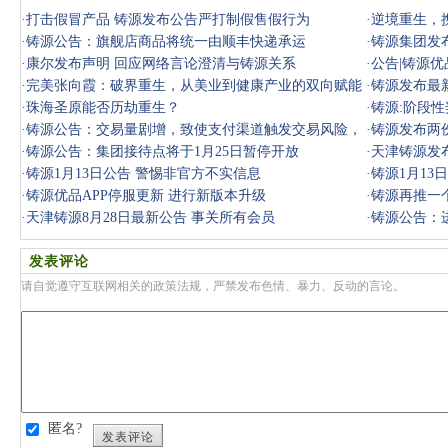
·
打击假冒产品 铸源发布公告严打制假售假行为
·
逆境重生，
·
铸源公告：旗舰店商品将统一由顺丰快递承运
·
铸源集团发
·
康尔发布声明 回应网络言论澄清与铸源关系
·
公告|铸源优
·
完美张向霞：破界重生，从美业到健康产业的双向赋能
·
铸源发布最
·
珠海圣原能否历劫重生？
·
铸源:阶段
·
铸源公告：交易量剧增，致使支付渠道触发交易风险，
·
铸源发布两
正处理中
·
铸源公告：集团接待点将于1月25日暂停开放
·
天津铸源发
·
铸源1月13日公告 警惕非官方不实信息
·
铸源1月13
·
铸源优品APP停服更新 进行新版本升级
·
铸源再推一个
·
天津铸源8月28日最新公告 事关所有会员
·
铸源公告：
发表评论
请自觉遵守互联网相关的政策法规，严禁发布色情、暴力、反动的言论。
匿名?
发表评论