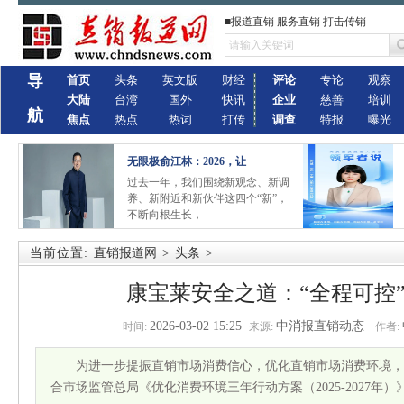
■报道直销 服务直销 打击传销
导
首页
头条
英文版
财经
评论
专论
观察
大陆
台湾
国外
快讯
企业
慈善
培训
航
焦点
热点
热词
打传
调查
特报
曝光
无限极俞江林：2026，让
过去一年，我们围绕新观念、新调
养、新附近和新伙伴这四个“新”，
不断向根生长，
当前位置:
直销报道网
>
头条
>
康宝莱安全之道：“全程可控”
2026-03-02 15:25
中消报直销动态
时间:
来源:
作者:
为进一步提振直销市场消费信心，优化直销市场消费环境，
合市场监管总局《优化消费环境三年行动方案（2025-2027年