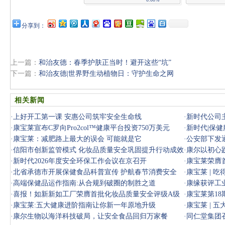
分享到：
上一篇：
和治友德：春季护肤正当时！避开这些“坑”
下一篇：
和治友德|世界野生动植物日：守护生命之网
相关新闻
·
上好开工第一课 安惠公司筑牢安全生命线
·
新时代公司
·
康宝莱宣布C罗向Pro2col™健康平台投资750万美元
范》国标发
·
新时代|保
·
康宝莱：减肥路上最大的误会 可能就是它
·
公安部下发
·
信阳市创新监管模式 化妆品质量安全巩固提升行动成效
·
康尔以初心
显著
·
新时代2026年度安全环保工作会议在京召开
·
康宝莱荣膺
·
北省承德市开展保健食品科普宣传 护航春节消费安全
·
康宝莱 | 
·
高端保健品运作指南:从合规到破圈的制胜之道
充蛋
·
康缘获评工
·
喜报！如新新如工厂荣膺首批化妆品质量安全评级A级
·
康宝莱第1
企业
·
康宝莱:五大健康进阶指南让你新一年原地升级
·
康宝莱 | 
·
康尔生物以海洋科技破局，让安全食品回归万家餐
·
同仁堂集团召