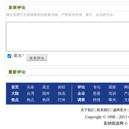
发表评论
请自觉遵守互联网相关的政策法规，严禁发布色情、暴力、反动的言论。
匿名?
发表评论
最新评论
首页
头条
英文
财经
评论
专论
观察
网
大陆
台湾
国外
快讯
企业
慈善
培训
产
焦点
热点
热词
打传
调查
特报
曝光
文
关于我们
|
联系我们
|
诚聘英才
|
Copyright © 1998 - 2013
直销报道网 ©