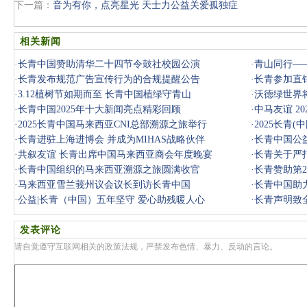
下一篇：
音为有你，点亮星光 天士力公益关爱孤独症
相关新闻
·
长青中国赞助清华二十四节令鼓社校园公演
·
青山同行—
·
长青发布规范广告宣传行为的合规提醒公告
·
长青参加直销
·
3.12植树节如期而至 长青中国植绿守青山
·
沃德绿世界
·
长青中国2025年十大新闻亮点精彩回顾
布局
·
中马友谊 2
·
2025长青中国马来西亚CNI总部溯源之旅举行
·
2025长青
·
长青进驻上海进博会 并成为MIHAS战略伙伴
·
长青中国公
·
共叙友谊 长青出席中国马来西亚商会年度晚宴
·
长青关于严
·
长青中国组织的马来西亚溯源之旅圆满收官
·
长青赞助第
·
马来西亚雪兰莪州议会议长到访长青中国
·
长青中国助
·
公益|长青（中国）五年坚守 爱心助残暖人心
·
长青声明致
发表评论
请自觉遵守互联网相关的政策法规，严禁发布色情、暴力、反动的言论。