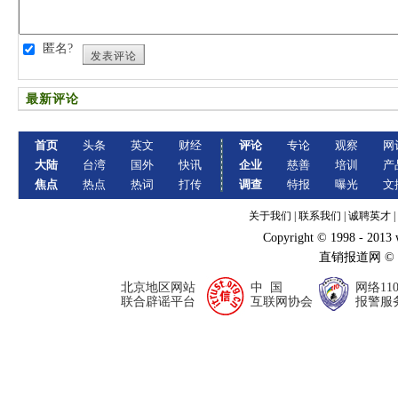
匿名?
发表评论
最新评论
首页
头条
英文
财经
评论
专论
观察
网
大陆
台湾
国外
快讯
企业
慈善
培训
产
焦点
热点
热词
打传
调查
特报
曝光
文
关于我们
|
联系我们
|
诚聘英才
|
Copyright © 1998 - 2013
直销报道网 ©
北京地区网站
中 国
网络11
联合辟谣平台
互联网协会
报警服