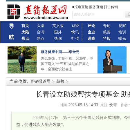
■报道直销 服务直销 打击传销
导
首页
头条
英文版
财经
评论
专论
观察
大陆
台湾
国外
快讯
企业
慈善
培训
航
焦点
热点
热词
打传
调查
特报
曝光
服务健康中国——李金元
东风浩荡，万物生辉。2026年，中
国正迈入“十五五”规划的开局之
年，全面建设社会主
当前位置:
直销报道网
>
慈善
>
长青设立助残帮扶专项基金 助
2026-05-18 14:33
长青
时间:
来源:
作者:
2026年5月17日，第三十六个全国助残日正式到来。今
益，促进残疾人融合发展”。