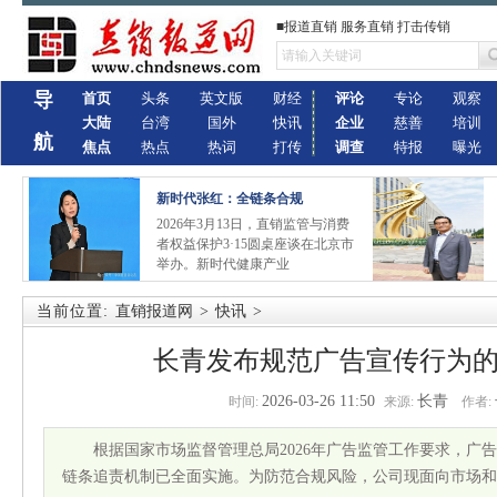
■报道直销 服务直销 打击传销
导
首页
头条
英文版
财经
评论
专论
观察
大陆
台湾
国外
快讯
企业
慈善
培训
航
焦点
热点
热词
打传
调查
特报
曝光
新时代张红：全链条合规
2026年3月13日，直销监管与消费
者权益保护3·15圆桌座谈在北京市
举办。新时代健康产业
当前位置:
直销报道网
>
快讯
>
长青发布规范广告宣传行为
2026-03-26 11:50
长青
时间:
来源:
作者:
根据国家市场监督管理总局2026年广告监管工作要求，广
链条追责机制已全面实施。为防范合规风险，公司现面向市场和