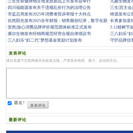
南》正式发
·
三生生命健牌纳豆地龙肽新品上市发布会举行
·
九极生物发
·
四川福能源发布关于违规乱价行为的治理公告
·
三生|宫主
·
市监总局发布2025年消费者投诉举报十大特点
·
铸源发布公
·
自然阳光发布2025全年财报：销售额创纪录，数字化获
·
长青参加直销
客增长98
·
安然|放心消费品牌评价规范团体标准正式发布
·
3.12植树
·
康尔生物发布经销商规范经营合规自律倡议书
·
三八妇乐“
·
三八妇乐“妇二代”梦想基金奖励计划发布
·
守护品牌信
发表评论
请自觉遵守互联网相关的政策法规，严禁发布色情、暴力、反动的言论。
匿名?
发表评论
最新评论