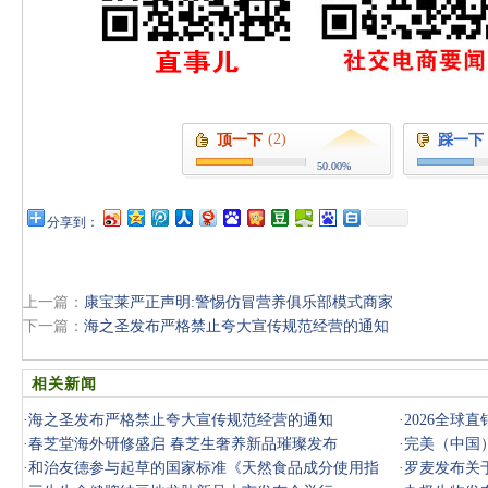
(2)
顶一下
踩一下
50.00%
分享到：
上一篇：
康宝莱严正声明:警惕仿冒营养俱乐部模式商家
下一篇：
海之圣发布严格禁止夸大宣传规范经营的通知
相关新闻
·
海之圣发布严格禁止夸大宣传规范经营的通知
·
2026全球
·
春芝堂海外研修盛启 春芝生奢养新品璀璨发布
·
完美（中国
·
和治友德参与起草的国家标准《天然食品成分使用指
·
罗麦发布关