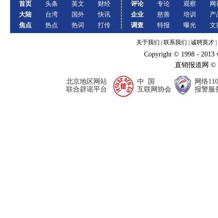
首页
头条
英文
财经
评论
专论
观察
网
大陆
台湾
国外
快讯
企业
慈善
培训
产
焦点
热点
热词
打传
调查
特报
曝光
文
关于我们
|
联系我们
|
诚聘英才
|
Copyright © 1998 - 2013
直销报道网 ©
北京地区网站
中 国
网络11
联合辟谣平台
互联网协会
报警服