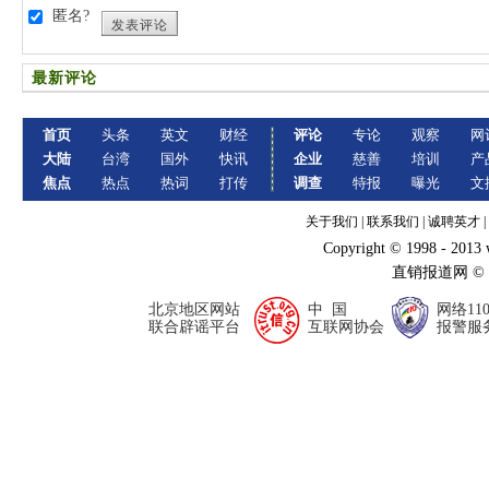
匿名?
发表评论
最新评论
首页
头条
英文
财经
评论
专论
观察
网
大陆
台湾
国外
快讯
企业
慈善
培训
产
焦点
热点
热词
打传
调查
特报
曝光
文
关于我们
|
联系我们
|
诚聘英才
|
Copyright © 1998 - 2013
直销报道网 ©
北京地区网站
中 国
网络11
联合辟谣平台
互联网协会
报警服