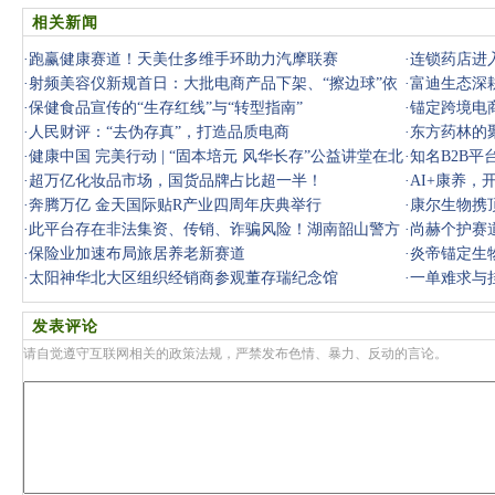
相关新闻
·
跑赢健康赛道！天美仕多维手环助力汽摩联赛
·
连锁药店进
·
射频美容仪新规首日：大批电商产品下架、“擦边球”依
·
富迪生态深
然存在
·
保健食品宣传的“生存红线”与“转型指南”
·
锚定跨境电
·
人民财评：“去伪存真”，打造品质电商
·
东方药林的
·
健康中国 完美行动 | “固本培元 风华长存”公益讲堂在北
·
知名B2B
京成
·
超万亿化妆品市场，国货品牌占比超一半！
收公众存款
·
AI+康养，
·
奔腾万亿 金天国际贴R产业四周年庆典举行
·
康尔生物携
·
此平台存在非法集资、传销、诈骗风险！湖南韶山警方
·
尚赫个护赛
提醒
·
保险业加速布局旅居养老新赛道
·
炎帝锚定生
·
太阳神华北大区组织经销商参观董存瑞纪念馆
·
一单难求与
发表评论
请自觉遵守互联网相关的政策法规，严禁发布色情、暴力、反动的言论。