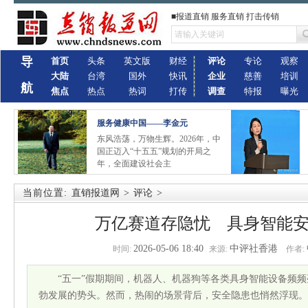
■报道直销 服务直销 打击传销
导
首页
头条
英文版
财经
评论
专论
观察
大陆
台湾
国外
快讯
企业
慈善
培训
航
焦点
热点
热词
打传
调查
特报
曝光
服务健康中国——李金元
东风浩荡，万物生辉。2026年，中
国正迈入“十五五”规划的开局之
年，全面建设社会主
当前位置:
直销报道网
>
评论
>
万亿赛道存隐忧 具身智能
2026-05-06 18:40
中评社香港
时间:
来源:
作者:
“五一”假期期间，机器人、机器狗等各类具身智能设备频
勃发展的势头。然而，热闹的场景背后，安全隐患也悄然浮现。