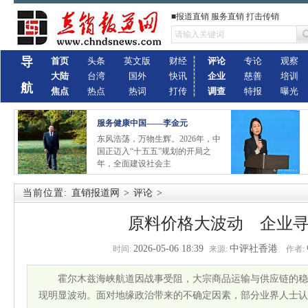
■报道直销 服务直销 打击传销
导
首页
头条
英文版
财经
评论
专论
观察
大陆
台湾
国外
快讯
企业
慈善
培训
航
焦点
热点
热词
打传
调查
特报
曝光
服务健康中国——李金元
东风浩荡，万物生辉。2026年，中
国正迈入“十五五”规划的开局之
年，全面建设社会主
当前位置:
直销报道网
>
评论
>
原料价格大波动 企业
2026-05-06 18:39
中评社香港
时间:
来源:
作者:
霍尔木兹海峡航道因战事受阻，大宗商品运输与供应链的稳
现明显波动。面对地缘政治带来的不确定因素，部分业界人士认