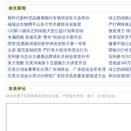
相关新闻
·
新时代新时优品健康顾问专项培训在大连举办
·
绿之韵绿跑
·
福瑞达生物携手山东大学共建联合实验室
·
严打网络食
·
520第11届绿之韵绿跑大型公益计划将启动
·
激发潜力 
·
专属陪跑 首届完美“青年”轻创业大赛开启
·
世界冠军罗
·
荣誉|安惠路演项目获评神农创智大赛一等奖
·
健康中国公
·
太原:规范直销经营 严打夸大宣传等违法行为
盛大启幕
·
荣格2025
·
安利参与总台大健康品牌成长共创会签意向书
·
安利参与20
·
美力觉醒 完美河南第十五届魅力大讲堂开启
·
货值超30
·
完美古润金董事长出席广东海联会、广东统促会常务理
·
绿之韵胡国
事扩大会
·
完美古润金出席2026侨助广东经济高质量发展推进大会
·
和治友德|
发表评论
请自觉遵守互联网相关的政策法规，严禁发布色情、暴力、反动的言论。