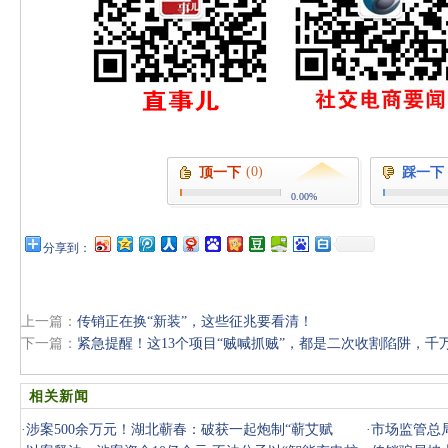
(0)
顶一下
踩一下
0.00%
分享到：
上一篇：
传销正在换“新装”，这些征兆要看清！
下一篇：
紧急提醒！这13个项目“贼喊抓贼”，都是二次收割陷阱，千
相关新闻
·
涉案500余万元！湖北蕲春：破获一起炮制“蕲艾赋
·
市场监管总