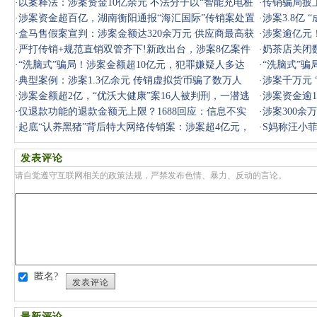
能”网络传销
·
以案释法：涉案资金10亿余元 不法分子以“智能充电桩
年专项整
·
传销骗局披
商城系统
·
涉案资金超百亿，湖南衡阳通报“海汇国际”传销案处置
·
涉案3.8亿
进展
·
盒马售假案宣判：涉案金额达320余万元 供应商最高获
·
涉案逾亿元
刑五年
·
严打传销+规范直销双管齐下!新政出台，涉案8亿案件
一起特
·
奶茶店关闭
释放哪些信
·
“洗脑式”骗局！涉案金额超10亿元，犯罪嫌疑人多达
本上的餐
·
“洗脑式”骗
300余名
·
典型案例：涉案1.3亿余元 传销虚拟货币骗了数万人
·
涉案千万元
·
涉案金额超2亿，“优沃大健康”案16人被判刑，一潜逃
·
涉案资金逾1
人员回国
·
仅退款功能的退款金额无上限？1688回应：信息不实
组织
·
涉案300余
·
起底“认养黑猪”背后特大网络传销案：涉案超4亿元，
络传销案
·
S妈称汪小菲
24人获刑
台币
发表评论
请自觉遵守互联网相关的政策法规，严禁发布色情、暴力、反动的言论。
匿名?
发表评论
最新评论