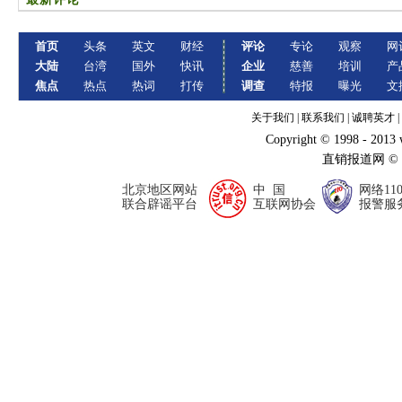
首页
头条
英文
财经
评论
专论
观察
网
大陆
台湾
国外
快讯
企业
慈善
培训
产
焦点
热点
热词
打传
调查
特报
曝光
文
关于我们
|
联系我们
|
诚聘英才
|
Copyright © 1998 - 2013
直销报道网 ©
北京地区网站
中 国
网络11
联合辟谣平台
互联网协会
报警服