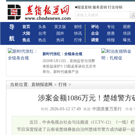
■报道直销 服务直销 打击传销
导
首页
头条
英文版
财经
评论
专论
观察
大陆
台湾
国外
快讯
企业
慈善
培训
航
焦点
热点
热词
打传
调查
特报
曝光
新时代张红：全链条合规
2026年3月13日，直销监管与消费
者权益保护3·15圆桌座谈在北京市
举办。新时代健康产业
当前位置:
直销报道网
>
打传
>
涉案金额1086万元！楚雄警
2026-03-12 17:49
中国质量万里行
时间:
来源:
作者:
近日，中央电视台社会与法频道（CCTV-12）《一线》
节目深度报道了云南省楚雄彝族自治州楚雄市警方成功破获一起