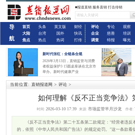
■报道直销 服务直销 打击传销
导
首页
头条
英文版
财经
评论
专论
观察
大陆
台湾
国外
快讯
企业
慈善
培训
航
焦点
热点
热词
打传
调查
特报
曝光
新时代张红：全链条合规
2026年3月13日，直销监管与消费
者权益保护3·15圆桌座谈在北京市
举办。新时代健康产业
当前位置:
直销报道网
>
评论
>
如何理解《反不正当竞争法》第
2026-03-10 17:39
市场监管半月沙龙
时间:
来源:
作者:
《反不正当竞争法》第二十五条第二款规定：“经营者违反
的，依照《中华人民共和国广告法》的规定处罚。”这一条款看