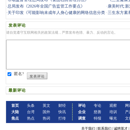
·
总局发布《2026年全国广告监管工作要点》
·
康美时代:新
·
关于印发《可能影响未成年人身心健康的网络信息分类
·
三生东方素
办法》的
发表评论
请自觉遵守互联网相关的政策法规，严禁发布色情、暴力、反动的言论。
匿名?
发表评论
最新评论
首页
头条
英文
财经
评论
专论
观察
网
大陆
台湾
国外
快讯
企业
慈善
培训
产
焦点
热点
热词
打传
调查
特报
曝光
文
关于我们
|
联系我们
|
诚聘英才
|