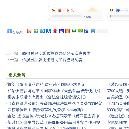
(0)
顶一下
踩一下
0.00%
分享到：
上一篇：
商报时评：冀预算案力促经济实惠民生
下一篇：
假澳洲品牌泛滥电商平台岂能免责
相关新闻
·
首部《保健食品原料 益生菌》国标征求意见
·
《梦起美国
·
和治友德参与起草的国家标准《天然食品成分使用指
·
荣耀入选｜安
南》正式发
·
圃美多乐活表态提出《合法合规经营倡议书》
·
吉美荣登《中
·
《直销管理条例》等多部法律法规中包含查处“虚假宣
·
《2025直
传行为”
·
四获最佳雇主 美乐家第七次登榜《福布斯》
·
3000门店
·
查处“虚假宣传”行为法律依据不限于《反不正当竞争
利润
·
《迷宫饭》
法》，《
·
新时代公司主导起草《保健服务用品用具安全使用规
画
·
安然集团在《sci
范》国标发
·
市场监督管理总局发布《食品召回管理办法》
·
《三生健康