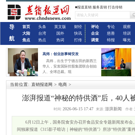
■报道直销 服务直销 打击传销
导
首页
头条
英文版
财经
评论
专论
观察
大陆
台湾
国外
快讯
企业
慈善
培训
航
焦点
热点
热词
打传
调查
特报
曝光
高炜：创业故事铸安发
高炜，出生于宁德古田的新西兰
华人，安发国际控股集团联合创始
人、全球总裁。现
当前位置:
直销报道网
>
电商
>
澎湃报道“神秘的特供酒”后，40人
2026-06-15 17:47
澎湃新闻
时间:
来源:
作者:
6月12日上午，国务院食安办召开食品安全专题新闻发布会。
间独家报道《315影子暗访｜神秘的“特供酒”》所涉“特供酒”案