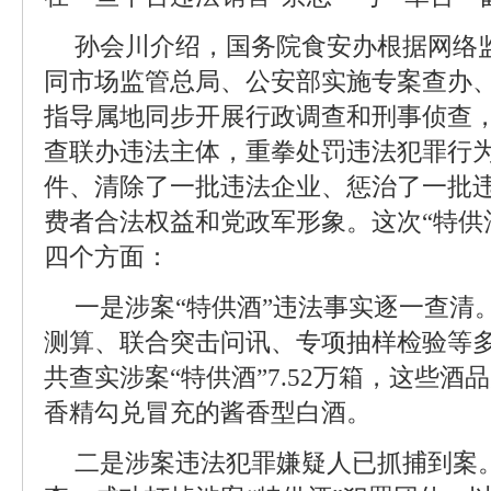
孙会川介绍，国务院食安办根据网络
同市场监管总局、公安部实施专案查办
指导属地同步开展行政调查和刑事侦查
查联办违法主体，重拳处罚违法犯罪行
件、清除了一批违法企业、惩治了一批
费者合法权益和党政军形象。这次“特供
四个方面：
一是涉案“特供酒”违法事实逐一查清
测算、联合突击问讯、专项抽样检验等
共查实涉案“特供酒”7.52万箱，这些
香精勾兑冒充的酱香型白酒。
二是涉案违法犯罪嫌疑人已抓捕到案