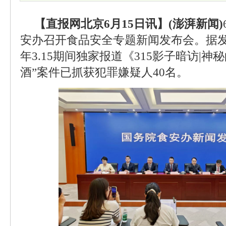
【直报网北京6月15日讯】(澎湃新闻)
安办召开食品安全专题新闻发布会。据
年3.15期间独家报道《315影子暗访|神
酒”案件已抓获犯罪嫌疑人40名。