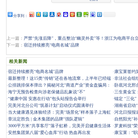
分享到：
上一篇：
严禁“先涨后降”，重点整治“幽灵外卖”等！浙江为电商平台
下一篇：
宿迁持续擦亮“电商名城”品牌
相关新闻
·
宿迁持续擦亮“电商名城”品牌
·
康宝莱签约
·
最新整理！这15类“传销”还在各地流窜，上半年已经端
·
非法社会组
了好多
·
公排跳排保本弹出？揭秘河北“商道产业”资金盘骗局：
动群众
·
卧底河北邢
一场精
·
海宁无预告检查向涉老保健品乱象说“不”
壳、层
·
三生黄金宝
·
“健康中国 安惠在行动”包头站报告会举行
·
锚定 “三化
·
完美河北分公司“筑基计划”启动仪式圆满举行
·
湖南省启动
·
当大健康遇见体验经济：完美“场景化”样本落子上海虹
·
河北日报报
桥
·
章法定胜负 | 金木集团的品牌“强队逻辑”
·
自然阳光“
·
3000平方米“共享客厅”落子虹桥，完美开启健康生活体
·
罗麦科技“
验新征程
·
安然集团第八届“爱心血库”行动 热血再出发
·
康宝莱：“