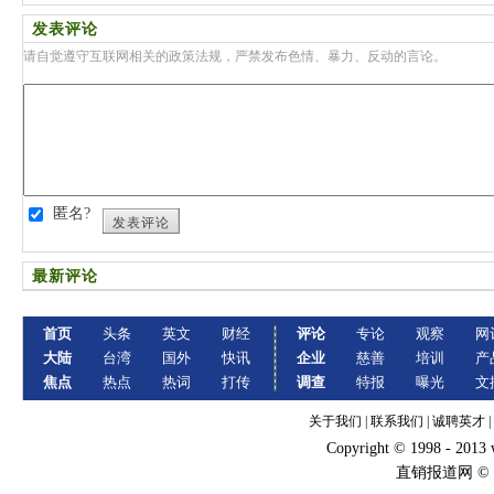
发表评论
请自觉遵守互联网相关的政策法规，严禁发布色情、暴力、反动的言论。
匿名?
发表评论
最新评论
首页
头条
英文
财经
评论
专论
观察
网
大陆
台湾
国外
快讯
企业
慈善
培训
产
焦点
热点
热词
打传
调查
特报
曝光
文
关于我们
|
联系我们
|
诚聘英才
|
Copyright © 1998 - 2013
直销报道网 ©