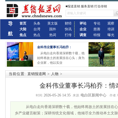
■报道直销 服务直销 打击传销
导
首页
头条
英文版
财经
评论
专论
观察
大陆
台湾
国外
快讯
企业
慈善
培训
航
焦点
热点
热词
打传
调查
特报
曝光
金科伟业董事长冯柏乔：
从电白走向香港深耕数十载，他
始终将故土的发展挂在心头；身为
企业家，他以实业
当前位置:
直销报道网
>
人物
>
金科伟业董事长冯柏乔：情
2026-05-26 14:35
电白区新闻中心
时间:
来源:
作者:
从电白走向香港深耕数十载，他始终将故土的发展挂在心
乡产业建言献策；深耕传统文化领域，他倾尽全力推动本土文脉