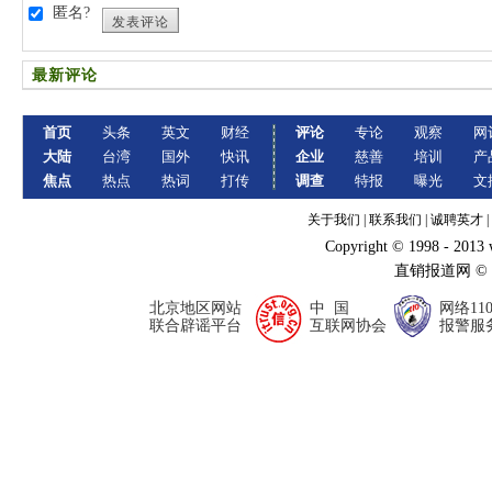
匿名?
发表评论
最新评论
首页
头条
英文
财经
评论
专论
观察
网
大陆
台湾
国外
快讯
企业
慈善
培训
产
焦点
热点
热词
打传
调查
特报
曝光
文
关于我们
|
联系我们
|
诚聘英才
|
Copyright © 1998 - 2013
直销报道网 ©
北京地区网站
中 国
网络11
联合辟谣平台
互联网协会
报警服