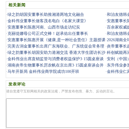
相关新闻
·
绿之韵胡国安董事长助推湘港两地文化融合
·
和治友德韩
·
金科伟业董事长做客茂名电白《名家大课堂》
·
安惠董事长
·
安惠董事长陈惠河南、山西市场走访纪实
·
百余家权威
·
克丽缇娜母公司正式交棒！赵承佑出任董事长
·
和治友德韩
·
安惠董事长陈惠开展《健康,是一种社会责任》主题授课
会
·
2026湖南
·
完美古润金董事长出席广东海联会、广东统促会常务理
诚出席 胡
·
炎帝董事长
事扩大会
·
绿之韵董事长胡国安助力港湘交流 香港大学生团访长沙
·
科创赋能再
宪法公园
·
金科伟业出席直销监管与消费者权益保护3·15圆桌座谈
·
安利（中国
并部署合
·
湖南炎帝生物董事长厉农帆在京出席3·15圆桌座谈会并
女性峰会
·
东升伟业参加
签署诚信
·
马年开新局 金科伟业商学院成功100开班
·
金科伟业仁
发表评论
请自觉遵守互联网相关的政策法规，严禁发布色情、暴力、反动的言论。