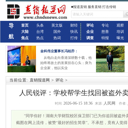
■报道直销 服务直销 打击传销
导
首页
头条
英文版
财经
评论
专论
观察
大陆
台湾
国外
快讯
企业
慈善
培训
航
焦点
热点
热词
打传
调查
特报
曝光
金科伟业董事长冯柏乔：
从电白走向香港深耕数十载，他
始终将故土的发展挂在心头；身为
企业家，他以实业
当前位置:
直销报道网
>
评论
>
人民锐评：学校帮学生找回被盗外卖
2026-06-15 18:36
人民网
时间:
来源:
作者:
“同学你好！湖南大学财院校区保卫部门已为你追回被盗外
截图在网上流传，被赞“最好的招生简章”。不承想，竟有人觉