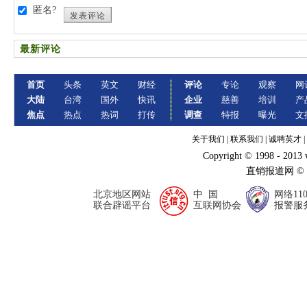
匿名?
发表评论
最新评论
首页
头条
英文
财经
评论
专论
观察
网
大陆
台湾
国外
快讯
企业
慈善
培训
产
焦点
热点
热词
打传
调查
特报
曝光
文
关于我们
|
联系我们
|
诚聘英才
|
Copyright © 1998 - 2013
直销报道网 ©
北京地区网站
中 国
网络11
联合辟谣平台
互联网协会
报警服