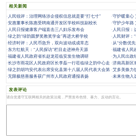
相关新闻
·
人民锐评：治理网络涉企侵权信息就是要“打七寸”
·
守护暖童心
·
安惠董事长陈惠受聘南通开发区学校科技副校长
·
守护少年路
·
人民日报健康客户端直击三八妇乐发布会
·
人民日报：
·
绿之韵“绿韵圆梦奖教奖学金”再进大桥学校
·
人民财评：
·
经济时评：人民币急升，双向波动或成常态
·
从“分数优先
·
东方红航天：“人民探访”栏目走进神舟天源
·
福建省人民
·
福建省人民政府省长赵龙莅临安发生物调研
·
为人民出政
·
长沙市雨花区人民政府区长李磊一行莅临绿之韵中心走
·
济南高新区
访调研
·
绿之韵胡均安代表出席安化县第十八届人民代表大会第
·
艾多美焕力饮
六次会议
·
无限极慈善服务获广州市人民政府通报表扬
·
未来生物入选
发表评论
请自觉遵守互联网相关的政策法规，严禁发布色情、暴力、反动的言论。