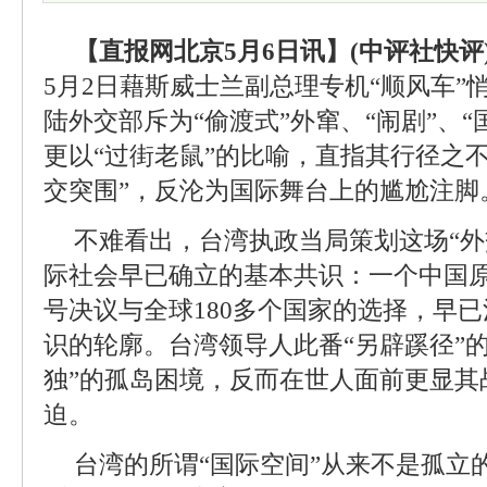
【直报网北京5月6日讯】(中评社快评
5月2日藉斯威士兰副总理专机“顺风车”
陆外交部斥为“偷渡式”外窜、“闹剧”、“
更以“过街老鼠”的比喻，直指其行径之
交突围”，反沦为国际舞台上的尴尬注脚
不难看出，台湾执政当局策划这场“外
际社会早已确立的基本共识：一个中国原
号决议与全球180多个国家的选择，早
识的轮廓。台湾领导人此番“另辟蹊径”
独”的孤岛困境，反而在世人面前更显其
迫。
台湾的所谓“国际空间”从来不是孤立