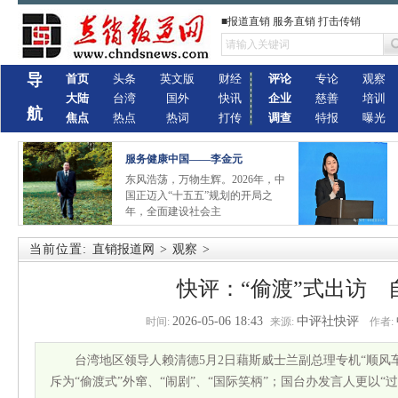
■报道直销 服务直销 打击传销
导
首页
头条
英文版
财经
评论
专论
观察
大陆
台湾
国外
快讯
企业
慈善
培训
航
焦点
热点
热词
打传
调查
特报
曝光
服务健康中国——李金元
东风浩荡，万物生辉。2026年，中
国正迈入“十五五”规划的开局之
年，全面建设社会主
当前位置:
直销报道网
>
观察
>
快评：“偷渡”式出访 
2026-05-06 18:43
中评社快评
时间:
来源:
作者:
台湾地区领导人赖清德5月2日藉斯威士兰副总理专机“顺风
斥为“偷渡式”外窜、“闹剧”、“国际笑柄”；国台办发言人更以“