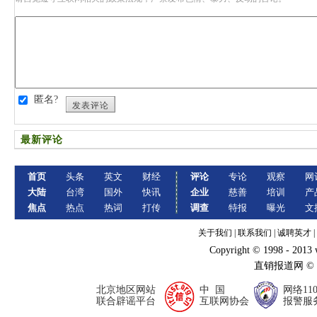
匿名?
发表评论
最新评论
首页
头条
英文
财经
评论
专论
观察
网
大陆
台湾
国外
快讯
企业
慈善
培训
产
焦点
热点
热词
打传
调查
特报
曝光
文
关于我们
|
联系我们
|
诚聘英才
|
Copyright © 1998 - 2013
直销报道网 ©
北京地区网站
中 国
网络11
联合辟谣平台
互联网协会
报警服