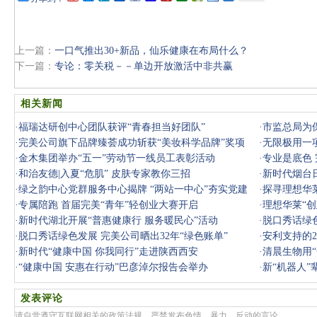
上一篇：
一口气推出30+新品，仙乐健康在布局什么？
下一篇：
专论：零关税－－单边开放激活中非共赢
相关新闻
·
福瑞达研创中心团队获评“青春担当好团队”
·
市监总局为保
·
完美公司旗下品牌臻荟成功斩获“美妆科学品牌”奖项
·
无限极用一
·
金木集团举办“五一”劳动节一线员工表彰活动
·
专业是底色 
·
和治友德|入夏“危肌” 皮肤专家教你三招
·
新时代烟台日
·
绿之韵中心党群服务中心揭牌 “两站一中心”夯实党建
·
探寻理想华
·
专属陪跑 首届完美“青年”轻创业大赛开启
·
理想华莱“
·
新时代湖北开展“普惠健康行 服务暖民心”活动
·
脱口秀话绿色
·
脱口秀话绿色发展 完美公司晒出32年“绿色账单”
·
安利支持的2
·
新时代“健康中国 你我同行”走进陕西西安
·
清晨生物用
·
“健康中国 安惠在行动”巴彦淖尔报告会举办
·
新“机器人
发表评论
请自觉遵守互联网相关的政策法规，严禁发布色情、暴力、反动的言论。