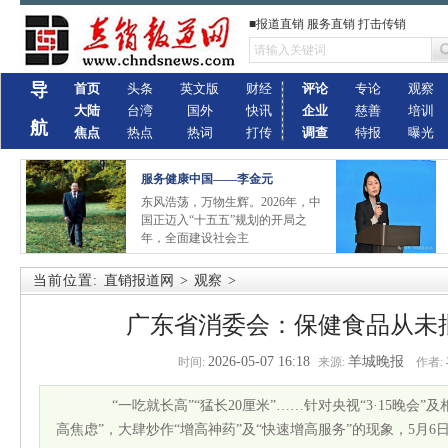
■报道直销 服务直销 打击传销
导
首页
头条
英文版
财经
评论
专论
观察
大陆
台湾
国外
快讯
企业
慈善
培训
航
焦点
热点
热词
打传
调查
特报
曝光
服务健康中国——李金元
东风浩荡，万物生辉。2026年，中
国正迈入“十五五”规划的开局之
年，全面建设社会主
当前位置:
直销报道网
>
观察
>
广东省消委会：保健食品从未
2026-05-07 16:18
羊城晚报
时间:
来源:
作者:
“一吃就长高”“猛长20厘米”……针对央视“3·15晚会”
高焦虑”，大肆炒作“增高神药”及“快速增高服务”的现象，5月6