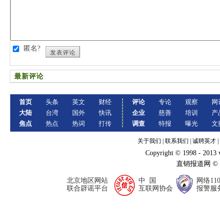
匿名?
发表评论
最新评论
首页
头条
英文
财经
评论
专论
观察
网
大陆
台湾
国外
快讯
企业
慈善
培训
产
焦点
热点
热词
打传
调查
特报
曝光
文
关于我们
|
联系我们
|
诚聘英才
|
Copyright © 1998 - 2013
直销报道网 ©
北京地区网站
中 国
网络11
联合辟谣平台
互联网协会
报警服