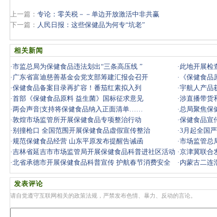
上一篇：
专论：零关税－－单边开放激活中非共赢
下一篇：
人民日报：这些保健品为何专“坑老”
相关新闻
·
市监总局为保健食品违法划出“三条高压线 ”
·
此地开展检
·
广东省富迪慈善基金会党支部筹建汇报会召开
·
《保健食品
·
保健食品备案目录再扩容！番茄红素拟入列
·
宇航人产品
·
首部《保健食品原料 益生菌》国标征求意见
·
涉直播带货
·
两会声音|支持将保健食品纳入正面清单……
·
总局聚焦保
·
敦煌市场监管所开展保健食品专项整治行动
·
保健食品宣传
·
别撞枪口 全国范围开展保健食品虚假宣传整治
·
3月起全国
·
规范保健食品经营 山东平原发布提醒告诫函
·
市场监管总
·
吉林省延吉市市场监管局开展保健食品科普进社区活动
月1日起实
·
京津冀联合
·
北省承德市开展保健食品科普宣传 护航春节消费安全
购
·
内蒙古二连
检查
发表评论
请自觉遵守互联网相关的政策法规，严禁发布色情、暴力、反动的言论。