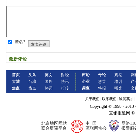
匿名?
发表评论
最新评论
首页
头条
英文
财经
评论
专论
观察
网
大陆
台湾
国外
快讯
企业
慈善
培训
产
焦点
热点
热词
打传
调查
特报
曝光
文
关于我们
|
联系我们
|
诚聘英才
|
Copyright © 1998 - 2013
直销报道网 ©
北京地区网站
中 国
网络11
联合辟谣平台
互联网协会
报警服