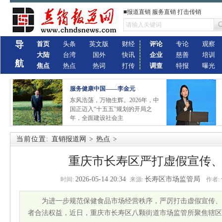
■报道直销 服务直销 打击传销
导
首页
头条
英文版
财经
评论
专论
观察
大陆
台湾
国外
快讯
企业
慈善
培训
航
焦点
热点
热词
打传
调查
特报
曝光
服务健康中国——李金元
东风浩荡，万物生辉。2026年，中
国正迈入“十五五”规划的开局之
年，全面建设社会主
当前位置:
直销报道网
>
热点
>
重庆市长寿区严打虚假宣传
2026-05-14 20:34
长寿区市场监管局
时间:
来源:
作者:
为进一步规范保健食品市场经营秩序，严厉打击虚假宣传、
者合法权益，近日，重庆市长寿区八颗街道市场监管所聚焦辖区