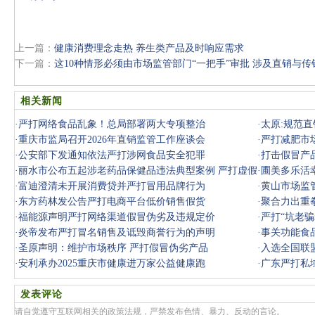
上一篇：
健康消费理念走热 养生类产品及时响应需求
下一篇：
这10种情形必须由市场监管部门“一把手”审批 涉及直销与传
相关新闻
·
严打网络食品乱象！总局部署两大专项整治
·
太原:规范
·
重庆市监局召开2026年直销监管工作座谈会
·
严打减肥市
·
公安部下发通知依法严打涉网食品安全犯罪
·
打击假冒产
·
丽水市公布五起涉老药品保健品违法典型案例 严打虚假
·
圃美多乐活
宣传欺诈
·
富迪澄清未开展消费贷并严打冒用品牌行为
·
黄山市场监
·
东方药林发公告严打电商平台低价销售假货
·
聚合力出重
·
福能源声明严打网络渠道假冒伪劣及违规定价
理局严
·
严打“坑老
·
炎帝发布严打冒名销售及诋毁商誉行为的声明
·
事关功能食
·
圣原声明：维护市场秩序 严打假冒伪劣产品
·
入选全国联
·
安利承办2025重庆市健康进万家公益健康跑
健康护航
·
广东严打私域
虚假宣传
发表评论
请自觉遵守互联网相关的政策法规，严禁发布色情、暴力、反动的言论。