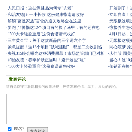
·
人民日报：这些保健品为何专“坑老”
·
开始割了！
·
和治友德|五一小长假 这份健康指南请收好
·
立即自查！
·
解锁“富足家族”盲盒的通关攻略全在这里
务必远离
·
无限极这项
·
要跑了!警惕这12个项目有的换了马甲，有的还在忽
·
惊蛰养生怎
悠，千万别上
·
“500大卡轻盈重启”这份食谱请您收好
春笋，
·
4月1日起
·
三生黄金宝：关于这款新品的三个词六个字
·
无限极这项
·
紧急提醒！这13个项目“贼喊抓贼”，都是二次收割陷
·
同心筑梦 
阱，千万
·
央视315晚会曝光这些消费黑幕！市场监管部门已对相
·
庆佳节 圃
关问题和企
·
和治友德：春季护肤正当时！避开这些“坑”
·
当心！这1
·
“500大卡轻盈重启”这份食谱请您收好
载！
·
传销正在换
发表评论
请自觉遵守互联网相关的政策法规，严禁发布色情、暴力、反动的言论。
匿名?
发表评论