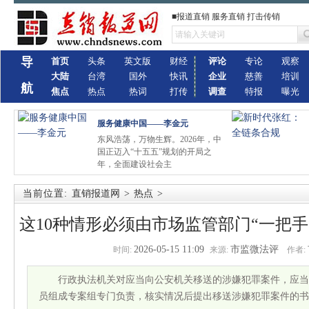
■报道直销 服务直销 打击传销
导
首页
头条
英文版
财经
评论
专论
观察
大陆
台湾
国外
快讯
企业
慈善
培训
航
焦点
热点
热词
打传
调查
特报
曝光
服务健康中国——李金元
东风浩荡，万物生辉。2026年，中
国正迈入“十五五”规划的开局之
年，全面建设社会主
当前位置:
直销报道网
>
热点
>
这10种情形必须由市场监管部门“一把手
2026-05-15 11:09
市监微法评
时间:
来源:
作者:
行政执法机关对应当向公安机关移送的涉嫌犯罪案件，应当
员组成专案组专门负责，核实情况后提出移送涉嫌犯罪案件的书