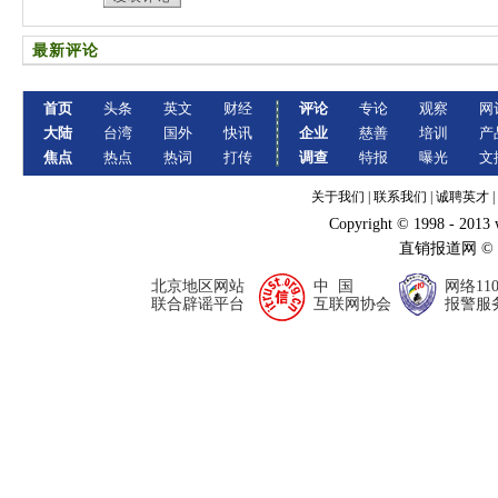
最新评论
首页
头条
英文
财经
评论
专论
观察
网
大陆
台湾
国外
快讯
企业
慈善
培训
产
焦点
热点
热词
打传
调查
特报
曝光
文
关于我们
|
联系我们
|
诚聘英才
|
Copyright © 1998 - 2013
直销报道网 ©
北京地区网站
中 国
网络11
联合辟谣平台
互联网协会
报警服