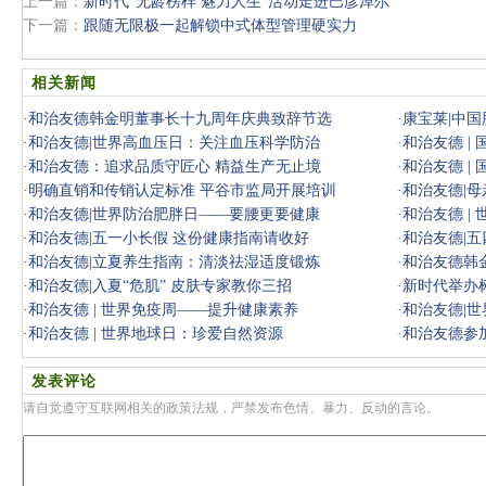
上一篇：
新时代“无龄榜样 魅力人生”活动走进巴彦淖尔
下一篇：
跟随无限极一起解锁中式体型管理硬实力
相关新闻
·
和治友德韩金明董事长十九周年庆典致辞节选
·
康宝莱|中
·
和治友德|世界高血压日：关注血压科学防治
·
和治友德 |
·
和治友德：追求品质守匠心 精益生产无止境
·
和治友德 |
·
明确直销和传销认定标准 平谷市监局开展培训
·
和治友德|
·
和治友德|世界防治肥胖日——要腰更要健康
·
和治友德 |
·
和治友德|五一小长假 这份健康指南请收好
·
和治友德|
·
和治友德|立夏养生指南：清淡祛湿适度锻炼
·
和治友德韩
·
和治友德|入夏“危肌” 皮肤专家教你三招
会
·
新时代举办
·
和治友德 | 世界免疫周——提升健康素养
·
和治友德|
·
和治友德 | 世界地球日：珍爱自然资源
·
和治友德参加
发表评论
请自觉遵守互联网相关的政策法规，严禁发布色情、暴力、反动的言论。