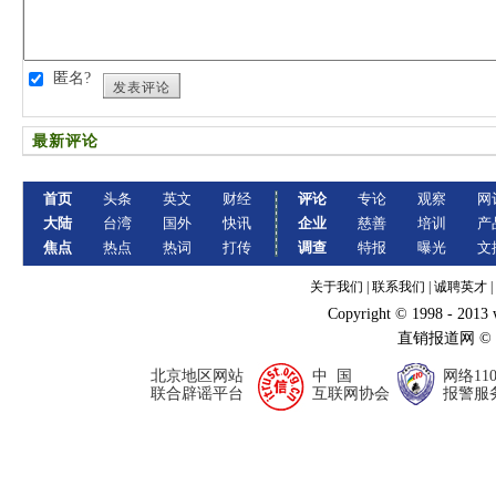
匿名?
发表评论
最新评论
首页
头条
英文
财经
评论
专论
观察
网
大陆
台湾
国外
快讯
企业
慈善
培训
产
焦点
热点
热词
打传
调查
特报
曝光
文
关于我们
|
联系我们
|
诚聘英才
|
Copyright © 1998 - 2013
直销报道网 ©
北京地区网站
中 国
网络11
联合辟谣平台
互联网协会
报警服