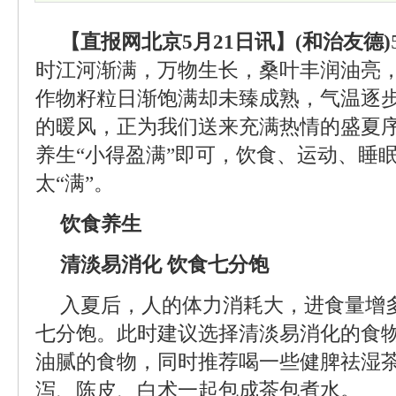
【直报网北京5月21日讯】(和治友德)
时江河渐满，万物生长，桑叶丰润油亮
作物籽粒日渐饱满却未臻成熟，气温逐
的暖风，正为我们送来充满热情的盛夏
养生“小得盈满”即可，饮食、运动、睡眠
太“满”。
饮食养生
清淡易消化 饮食七分饱
入夏后，人的体力消耗大，进食量增
七分饱。此时建议选择清淡易消化的食
油腻的食物，同时推荐喝一些健脾祛湿
泻、陈皮、白术一起包成茶包煮水。