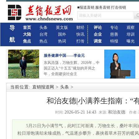
■报道直销 服务直销 打击传销
导
首页
头条
英文版
财经
评论
专论
观察
大陆
台湾
国外
快讯
企业
慈善
培训
航
焦点
热点
热词
打传
调查
特报
曝光
服务健康中国——李金元
东风浩荡，万物生辉。2026年，中
国正迈入“十五五”规划的开局之
年，全面建设社会主
当前位置:
直销报道网
>
头条
>
和治友德|小满养生指南：“有
2026-05-21 14:43
和治友德
时间:
来源:
作者:
5月21日为小满节气，此时江河渐满，万物生长，桑叶丰
粒日渐饱满却未臻成熟，气温逐步攀升，裹挟着草木芬芳的暖风