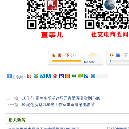
(1)
顶一下
踩一下
100.00%
分享到：
上一篇：
庆佳节 圃美多乐活这场元宵团圆宴甜到心底
下一篇：
欧瑞莲携魅力星光工作室重返戛纳电影节
相关新闻