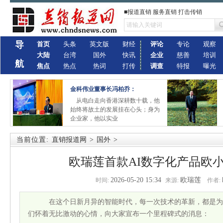
■报道直销 服务直销 打击传销
导
首页
头条
英文版
财经
评论
专论
观察
大陆
台湾
国外
快讯
企业
慈善
培训
航
焦点
热点
热词
打传
调查
特报
曝光
金科伟业董事长冯柏乔：
从电白走向香港深耕数十载，他
始终将故土的发展挂在心头；身为
企业家，他以实业
当前位置:
直销报道网
>
国外
>
欧瑞莲首款AI数字化产品欧
2026-05-20 15:34
欧瑞莲
时间:
来源:
作者:
在这个日新月异的智能时代，每一次技术的革新，都是为
们怀着无比激动的心情，向大家宣布一个里程碑式的消息：