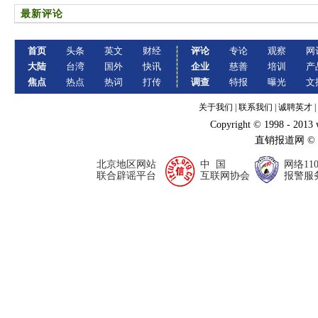
最新评论
首页
头条
英文
财经
评论
专论
观察
网
大陆
台湾
国外
快讯
企业
慈善
培训
产
焦点
热点
热词
打传
调查
特报
曝光
文
关于我们
|
联系我们
|
诚聘英才
|
Copyright © 1998 - 2013
直销报道网 ©
北京地区网站
中 国
网络11
联合辟谣平台
互联网协会
报警服