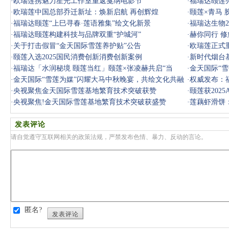
·
欧瑞莲携魅力星光工作室重返戛纳电影节
·
福瑞达颐莲
·
欧瑞莲中国总部乔迁新址：焕新启航 再创辉煌
旅
·
颐莲×青马 
·
福瑞达颐莲“上巳寻春·莲语雅集”绘文化新景
·
福瑞达生物2
·
福瑞达颐莲构建科技与品牌双重“护城河”
·
赫你同行 
·
关于打击假冒“金天国际雪莲养护贴”公告
·
欧瑞莲正式重
·
颐莲入选2025国民消费创新消费创新案例
·
新时代烟台
·
福瑞达「水润秘境 颐莲当红」颐莲×张凌赫共启“当
·
金天国际“
红”时刻
·
金天国际“雪莲为媒”闪耀大马中秋晚宴，共绘文化共融
·
权威发布：
美好画
·
央视聚焦金天国际雪莲基地繁育技术突破获赞
·
颐莲获202
·
央视聚焦!金天国际雪莲基地繁育技术突破获盛赞
·
莲藕虾滑饼
发表评论
请自觉遵守互联网相关的政策法规，严禁发布色情、暴力、反动的言论。
匿名?
发表评论