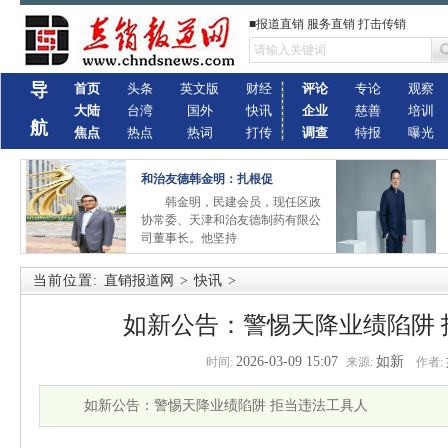
■报道直销 服务直销 打击传销
导
首页
头条
英文版
财经
评论
专论
观察
大陆
台湾
国外
快讯
企业
慈善
培训
航
焦点
热点
热词
打传
调查
特报
曝光
和治友德韩金明：扎根促
韩金明，民建会员，现任区政
协常委、天津和治友德制药有限公
司董事长。他坚持
当前位置:
直销报道网
>
快讯
>
如新公告：警惕天降业绩陷阱 
2026-03-09 15:07
如新
时间:
来源:
作者:
如新公告：警惕天降业绩陷阱 拒当违法工具人