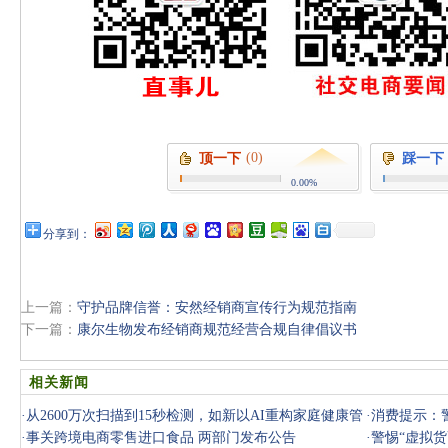
(0)
顶一下
踩一下
0.00%
分享到：
上一篇：
守护品牌信誉：安然经销商宣传行为规范指南
下一篇：
康尔生物发布经销商规范经营合规自律倡议书
相关新闻
·
从2600万次扫描到15秒检测，如新以AI重构家庭健康管
·
消费提示：
理
·
事关跨境电商零售进口食品 两部门发布公告
·
警惕“虚拟货