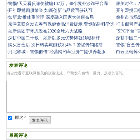
·
警惕!天天看反诈仍被骗107万，40个境外涉诈平台曝
本无
·
康美时代：2
光，参与一个
·
开年即揽四项荣誉 如新创新与品质再获认可
·
开年即揽四
·
如新:助推体重管理 深度融入国家大健康布局
可
·
儋州市市场
·
京津冀联合发布春节保健食品消费提示 警惕陷阱科学选
交电
·
打击假冒产
购
·
如新集团宁怀恩发布2026全球六大战略
·
“SPC平台
·
深耕中国二十载：如新以多元优势铸就领域标杆
·
深耕中国二
·
购买盲盒后 次日转卖就能获利4%？警惕传销陷阱
·
警惕“盲盒
·
河北容城：警惕假借“经营网约车业务”“提供养老服
·
白云区端掉
务”等名
需警惕
发表评论
请自觉遵守互联网相关的政策法规，严禁发布色情、暴力、反动的言论。
匿名?
发表评论
最新评论