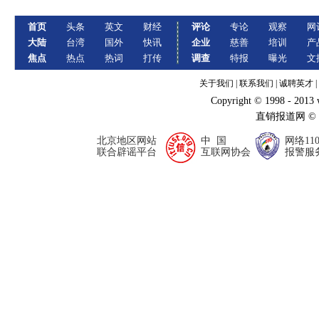
首页
头条
英文
财经
评论
专论
观察
网
大陆
台湾
国外
快讯
企业
慈善
培训
产
焦点
热点
热词
打传
调查
特报
曝光
文
关于我们
|
联系我们
|
诚聘英才
|
Copyright © 1998 - 2013
直销报道网 ©
北京地区网站
中 国
网络11
联合辟谣平台
互联网协会
报警服