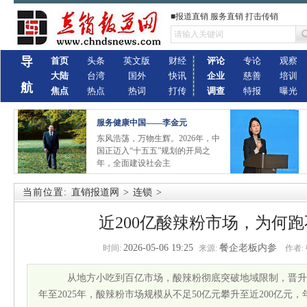
■报道直销 服务直销 打击传销
导
首页
头条
英文版
财经
评论
专论
观察
大陆
台湾
国外
快讯
企业
慈善
培训
航
焦点
热点
热词
打传
调查
特报
曝光
服务健康中国——李金元
东风浩荡，万物生辉。2026年，中
国正迈入“十五五”规划的开局之
年，全面建设社会主
当前位置:
直销报道网
>
连锁
>
近200亿酸辣粉市场，为何
2026-05-06 19:25
餐企老板内参
时间:
来源:
作者:
从地方小吃到百亿市场，酸辣粉彻底突破地域限制，晋升为
年至2025年，酸辣粉市场规模从不足50亿元攀升至近200亿元，年