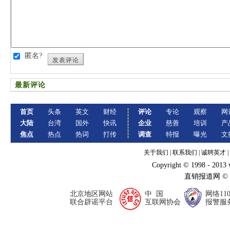
匿名?
发表评论
最新评论
首页
头条
英文
财经
评论
专论
观察
网
大陆
台湾
国外
快讯
企业
慈善
培训
产
焦点
热点
热词
打传
调查
特报
曝光
文
关于我们
|
联系我们
|
诚聘英才
|
Copyright © 1998 - 2013
直销报道网 ©
北京地区网站
中 国
网络11
联合辟谣平台
互联网协会
报警服