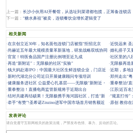
上一篇：
长沙小伙用AI开餐馆，从选址到菜谱都包揽，正筹备连锁店
下一篇：
“糖水鼻祖”被卖，连锁餐饮业增长逻辑变了
相关新闻
·
在京创立近30年，知名面包连锁门店被指“拒招北京
·
近悦远来 圣
人”？
·
尚赫近五年最大规模质量革新落地，研发战略双线协同
·
婚礼搭子又
发力
·
官宣！特医食品国产注册比例增至近九成
立5年以上
·
社区里的八
·
再造“新附近”：无限极的社区“实验”
·
无限极再造
·
钱大妈赴港IPO：中国最大社区生鲜连锁企业，门店近
·
近期，多地
3000家
·
新时代湖北分公司近日开展健康顾问专项培训
了这一点
·
郑州走出“粤
·
健康服务进社区 公益爱心扎基层——无限极“新附近・
·
重拳整治!
心联结”
·
重拳整治！直播电商监管新规将于近期出台
·
江苏|近百
·
结对共建再结硕果！无限极携手海河园社区，打造“新
·
“规直打传”
附近”中
·
牵手“有赞”!圣希诺Zinzino进军中国市场首月销售额近
·
原创 教你
百万
爽口又开
发表评论
请自觉遵守互联网相关的政策法规，严禁发布色情、暴力、反动的言论。