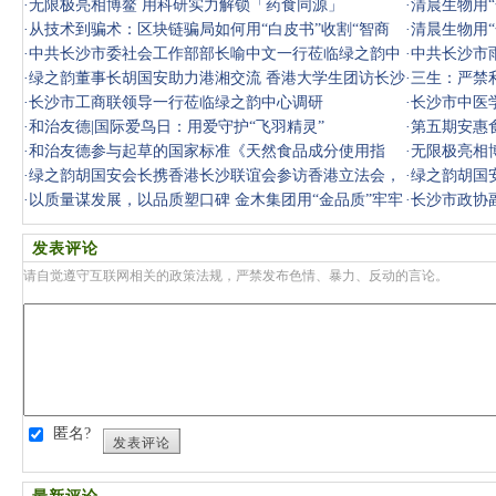
·
无限极亮相博鳌 用科研实力解锁「药食同源」
·
清晨生物用
·
从技术到骗术：区块链骗局如何用“白皮书”收割“智商
·
清晨生物用
税”
·
中共长沙市委社会工作部部长喻中文一行莅临绿之韵中
·
中共长沙市
心调研党
·
绿之韵董事长胡国安助力港湘交流 香港大学生团访长沙
·
三生：严禁
宪法公园
·
长沙市工商联领导一行莅临绿之韵中心调研
·
长沙市中医
·
和治友德|国际爱鸟日：用爱守护“飞羽精灵”
·
第五期安惠
·
和治友德参与起草的国家标准《天然食品成分使用指
·
无限极亮相
南》正式发
·
绿之韵胡国安会长携香港长沙联谊会参访香港立法会，
·
绿之韵胡国
深化爱国
·
以质量谋发展，以品质塑口碑 金木集团用“金品质”牢牢
·
长沙市政协
守护消
走访调研
发表评论
请自觉遵守互联网相关的政策法规，严禁发布色情、暴力、反动的言论。
匿名?
发表评论