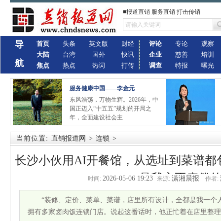
■报道直销 服务直销 打击传销
导
首页
头条
英文版
财经
评论
专论
观察
大陆
台湾
国外
快讯
企业
慈善
培训
航
焦点
热点
热词
打传
调查
特报
曝光
服务健康中国——李金元
东风浩荡，万物生辉。2026年，中
国正迈入“十五五”规划的开局之
年，全面建设社会主
当前位置:
直销报道网
>
连锁
>
长沙小伙用AI开餐馆，从选址到菜谱都
是我永不疲倦
2026-05-06 19:23
潇湘晨报
时间:
来源:
作者:
“装修、定价、菜单、菜谱，店里所有设计，全都是我一个人
拥有多家卤肉饭连锁门店。说起这番话时，他正忙着在店里整理