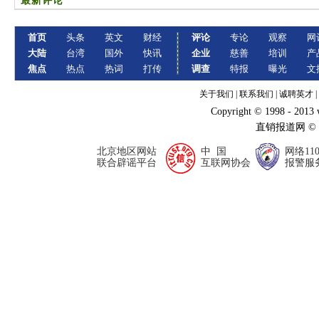
最新评论
首页
头条
英文
财经
评论
专论
观察
网
大陆
台湾
国外
快讯
企业
慈善
培训
产
焦点
热点
热词
打传
调查
特报
曝光
文
关于我们
|
联系我们
|
诚聘英才
|
Copyright © 1998 - 2013
直销报道网 ©
北京地区网站
中 国
网络11
联合辟谣平台
互联网协会
报警服