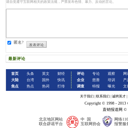
请自觉遵守互联网相关的政策法规，严禁发布色情、暴力、反动的言论。
匿名?
发表评论
最新评论
首页
头条
英文
财经
评论
专论
观察
网
大陆
台湾
国外
快讯
企业
慈善
培训
产
焦点
热点
热词
打传
调查
特报
曝光
文
关于我们
|
联系我们
|
诚聘英才
|
Copyright © 1998 - 2013
直销报道网 ©
北京地区网站
中 国
网络11
联合辟谣平台
互联网协会
报警服