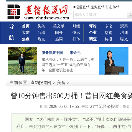
■报道直销 服务直销 打击传销
导
首页
头条
英文版
财经
评论
专论
观察
大陆
台湾
国外
快讯
企业
慈善
培训
航
焦点
热点
热词
打传
调查
特报
曝光
服务健康中国——李金元
东风浩荡，万物生辉。2026年，中
国正迈入“十五五”规划的开局之
年，全面建设社会主
当前位置:
直销报道网
>
美食
>
曾10分钟售出500万桶！昔日网红美
2026-05-06 19:55
21世纪经济报道
时间:
来源:
作者:
网友：“这价格能叫一顿外卖”。 “你还记得上次吃自嗨锅是
利店，来买泡面的95后女生小杨愣了一下：“好像……两年前?