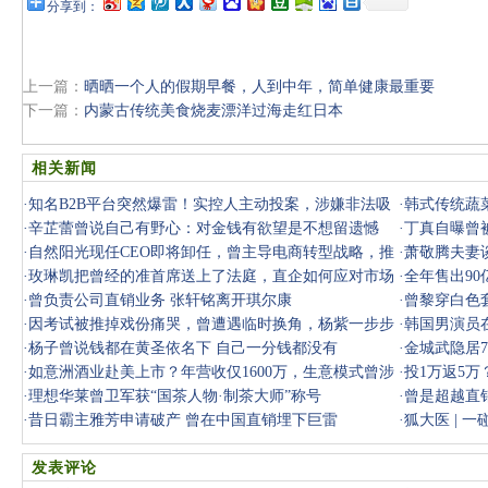
分享到：
上一篇：
晒晒一个人的假期早餐，人到中年，简单健康最重要
下一篇：
内蒙古传统美食烧麦漂洋过海走红日本
相关新闻
·
知名B2B平台突然爆雷！实控人主动投案，涉嫌非法吸
·
韩式传统蔬菜
收公众存款
·
辛芷蕾曾说自己有野心：对金钱有欲望是不想留遗憾
·
丁真自曝曾
·
自然阳光现任CEO即将卸任，曾主导电商转型战略，推
·
萧敬腾夫妻
动企业跳出
·
玫琳凯把曾经的准首席送上了法庭，直企如何应对市场
·
全年售出90
维权？
·
曾负责公司直销业务 张轩铭离开琪尔康
·
曾黎穿白色
·
因考试被推掉戏份痛哭，曾遭遇临时换角，杨紫一步步
·
韩国男演员
走上顶流
·
杨子曾说钱都在黄圣依名下 自己一分钱都没有
说要称霸
·
金城武隐居
·
如意洲酒业赴美上市？年营收仅1600万，生意模式曾涉
·
投1万返5
嫌传销
·
理想华莱曾卫军获“国茶人物·制茶大师”称号
·
曾是超越直
·
昔日霸主雅芳申请破产 曾在中国直销埋下巨雷
·
狐大医 | 
血友病怎
发表评论