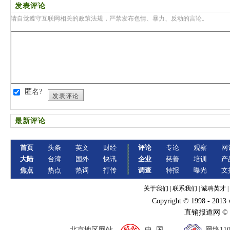
发表评论
请自觉遵守互联网相关的政策法规，严禁发布色情、暴力、反动的言论。
匿名?
发表评论
最新评论
首页
头条
英文
财经
评论
专论
观察
网
大陆
台湾
国外
快讯
企业
慈善
培训
产
焦点
热点
热词
打传
调查
特报
曝光
文
关于我们
|
联系我们
|
诚聘英才
|
Copyright © 1998 - 2013
直销报道网 ©
北京地区网站
中 国
网络11