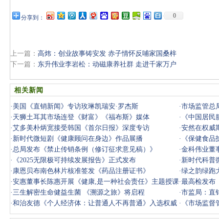
0
分享到：
上一篇：
高炜：创业故事铸安发 赤子情怀反哺家国桑梓
下一篇：
东升伟业李岩松：动磁康养社群 走进千家万户
相关新闻
·
美国《直销新闻》专访玫琳凯瑞安·罗杰斯
·
市场监管总
·
天狮土耳其市场连登《财富》《福布斯》媒体
·
《中国居民
·
艾多美朴炳宽接受韩国《首尔日报》深度专访
·
安然在权威
·
新时代微短剧《健康顾问在身边》作品展播
·
《保健食品
·
总局发布《禁止传销条例（修订征求意见稿）》
·
金科伟业董
·
《2025无限极可持续发展报告》正式发布
·
新时代科普
·
康恩贝布南色林片核准签发《药品注册证书》
·
绿之韵绿跑
·
安惠董事长陈惠开展《健康,是一种社会责任》主题授课
·
最高检发布
·
三生解密生命健益生菌 《溯源之旅》将启程
·
市监局：直
·
和治友德《个人经济体：让普通人不再普通》入选权威
·
《市场监督
书单