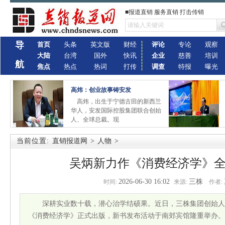
■报道直销 服务直销 打击传销
导
首页
头条
英文版
财经
评论
专论
观察
大陆
台湾
国外
快讯
企业
慈善
培训
航
焦点
热点
热词
打传
调查
特报
曝光
高炜：创业故事铸安发
高炜，出生于宁德古田的新西兰
华人，安发国际控股集团联合创始
人、全球总裁。现
当前位置:
直销报道网
>
人物
>
吴炳新力作《消费经济学》
2026-06-30 16:02
三株
时间:
来源:
作者:
深耕实业数十载，潜心治学结硕果。近日，三株集团创始人
《消费经济学》正式出版，新书发布活动于南郊宾馆隆重举办。8