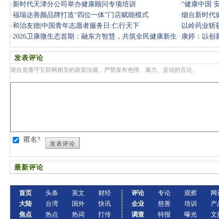
以科学营养
·
新时代天津分公司举办健康顾问专项培训
理
·
“健康中国 
·
福瑞达善颜品牌打造“四位一体”门店赋能模式
·
烟台新时代
·
和治友德|中国青年志愿者服务日:仁行天下
·
以岭药业斩
·
2026卫康微生态首期：融东方智慧，共筑全民健康新生
·
康婷：以创
态
发表评论
请自觉遵守互联网相关的政策法规，严禁发布色情、暴力、反动的言论。
匿名?
发表评论
最新评论
首页
头条
英文
财经
评论
专论
观察
网
大陆
台湾
国外
快讯
企业
慈善
培训
产
焦点
热点
热词
打传
调查
特报
曝光
文