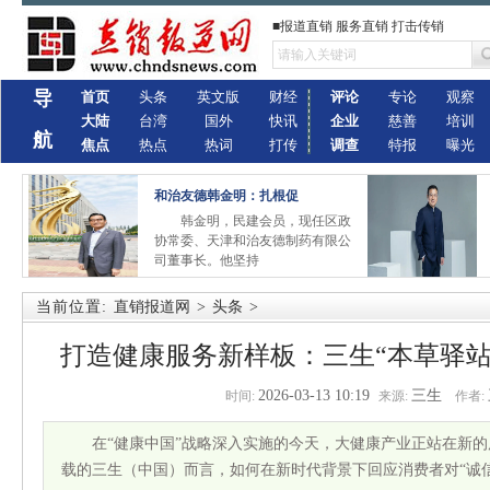
■报道直销 服务直销 打击传销
导
首页
头条
英文版
财经
评论
专论
观察
大陆
台湾
国外
快讯
企业
慈善
培训
航
焦点
热点
热词
打传
调查
特报
曝光
和治友德韩金明：扎根促
韩金明，民建会员，现任区政
协常委、天津和治友德制药有限公
司董事长。他坚持
当前位置:
直销报道网
>
头条
>
打造健康服务新样板：三生“本草驿站
2026-03-13 10:19
三生
时间:
来源:
作者:
在“健康中国”战略深入实施的今天，大健康产业正站在新
载的三生（中国）而言，如何在新时代背景下回应消费者对“诚