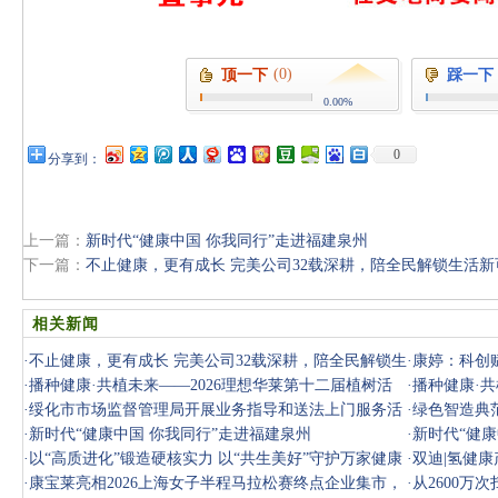
(0)
顶一下
踩一下
0.00%
0
分享到：
上一篇：
新时代“健康中国 你我同行”走进福建泉州
下一篇：
不止健康，更有成长 完美公司32载深耕，陪全民解锁生活新
相关新闻
·
不止健康，更有成长 完美公司32载深耕，陪全民解锁生
·
康婷：科创
活新可能
·
播种健康·共植未来——2026理想华莱第十二届植树活
·
播种健康·共
动圆满举行
·
绥化市市场监督管理局开展业务指导和送法上门服务活
动圆满举行
·
绿色智造典
动
·
新时代“健康中国 你我同行”走进福建泉州
·
新时代“健康
·
以“高质进化”锻造硬核实力 以“共生美好”守护万家健康
·
双迪|氢健
三
·
康宝莱亮相2026上海女子半程马拉松赛终点企业集市，
·
从2600万