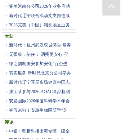
完美河南分公司2026年业务启动
大
新时代辽宁联合流动党支部连续
2026完美（中国）湖北地区业务
启
大陆
新时代：杭州武汉双城盛会 赏春
无限极：信任 让消费更安心 守
绿之韵胡国安参加安化“百企进
夯实服务 新时代北京分公司举办
新时代辽宁开展多场健康中国志
康宝莱参与2026 AOAC食品检测
技术
安发国际2026年度科研学术年会
隆
春假来啦！安惠生物园研学“芝
评论
中银：积极对接出海专班 建全