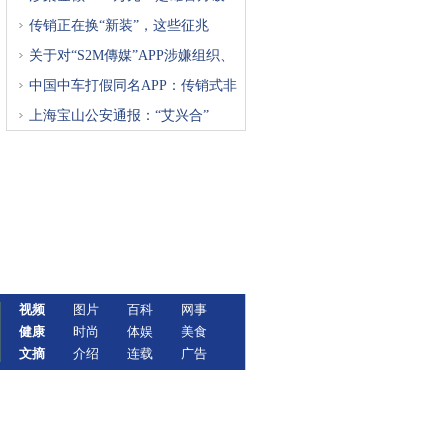
获
传销正在换“新装”，这些征兆
关于对“S2M傳媒”APP涉嫌组织、
中国中车打假同名APP：传销式非
上海宝山公安通报：“艾兴合”
视频
图片
百科
网事
健康
时尚
体娱
美食
文摘
介绍
连载
广告