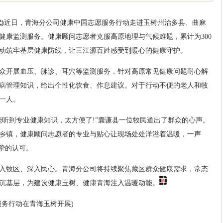
)
近日，青海分公司健康中国志愿服务行动走进玉树州治多县、曲麻
健康监测服务。健康顾问志愿者克服高原地理与气候难题，累计为300
动筑牢基层健康防线，让三江源百姓感受到暖心的健康守护。
众开展血压、脉诊、耳穴等监测服务，针对高原常见健康问题耐心解
病管理知识，给出个性化饮食、作息建议。对于行动不便的老人和牧
一人。
能听到专业健康知识，太方便了!”囊谦县一位牧民道出了群众的心声。
乡镇，健康顾问志愿者的专业与贴心让现场处处洋溢着温暖，一声
挚的认可。
入牧区、深入民心。青海分公司将持续聚焦藏区群众健康需求，常态
沉基层，为建设健康玉树、健康青海注入温暖动能。
服务行动在青海玉树开展)