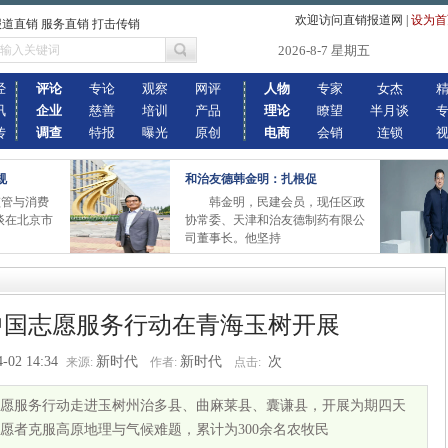
欢迎访问直销报道网
|
设为首
报道直销 服务直销 打击传销
2026-8-7 星期五
经
评论
专论
观察
网评
人物
专家
女杰
讯
企业
慈善
培训
产品
理论
瞭望
半月谈
传
调查
特报
曝光
原创
电商
会销
连锁
规
和治友德韩金明：扎根促
销监管与消费
韩金明，民建会员，现任区政
座谈在北京市
协常委、天津和治友德制药有限公
司董事长。他坚持
中国志愿服务行动在青海玉树开展
4-02 14:34
新时代
新时代
次
来源:
作者:
点击:
愿服务行动走进玉树州治多县、曲麻莱县、囊谦县，开展为期四天
愿者克服高原地理与气候难题，累计为300余名农牧民