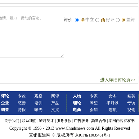
最佳职场”
色情、暴力、反动的言论。
评价:
中立
好评
差评
进入详细评论页>>
评论
专论
观察
网评
人物
专家
女杰
精英
企业
慈善
培训
产品
理论
瞭望
半月谈
专访
调查
特报
曝光
文摘
电商
会销
连锁
视销
关于我们
|
联系我们
|
诚聘英才
|
服务条款
|
广告服务
|
频道合作
|
本网内容授权书
Copyright © 1998 - 2013 www.Chndsnews.com All Rights Reserved
直销报道网 © 版权所有
京ICP备13035451号-1