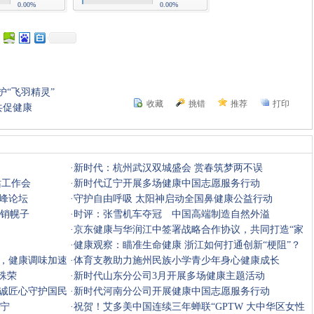
0.00%
0.00%
护“飞羽精灵”
收藏
挑错
推荐
打印
共促健康
·
新时代：杭州武汉双城盛会 赏春筑梦两不误
站工作会
·
新时代辽宁开展多场健康中国志愿服务行动
峰论坛
·
守护自由呼吸 太阳神启动全国鼻健康公益行动
传销幌子
·
时评：张雪机车夺冠 中国高端制造自然外溢
·
京东健康与华润江中签署战略合作协议，共同打造“家
庭常备”
·
健康观察：瞄准生命健康 浙江如何打通创新“梗阻”？
，健康调味加速
·
体育支教助力施州民族小学青少年身心健康成长
殊荣
·
新时代山东分公司3月开展多场健康主题活动
诚匠心守护国民
·
新时代河南分公司开展健康中国志愿服务行动
辽宁
·
祝贺！艾多美中国连续三年蝉联“GPTW 大中华区女性