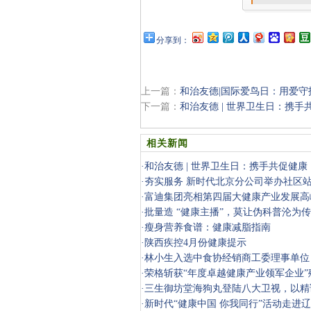
分享到：
上一篇：
和治友德|国际爱鸟日：用爱守
下一篇：
和治友德 | 世界卫生日：携手
相关新闻
·
和治友德 | 世界卫生日：携手共促健康
·
夯实服务 新时代北京分公司举办社区
·
富迪集团亮相第四届大健康产业发展高
·
批量造 “健康主播”，莫让伪科普沦为
·
瘦身营养食谱：健康减脂指南
·
陕西疾控4月份健康提示
·
林小生入选中食协经销商工委理事单位
线下布局
·
荣格斩获“年度卓越健康产业领军企业”
·
三生御坊堂海狗丸登陆八大卫视，以精
健康
·
新时代“健康中国 你我同行”活动走进