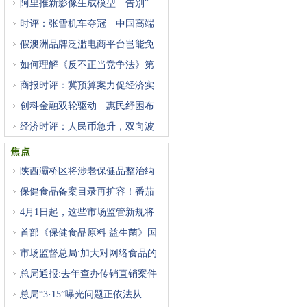
阿里推新影像生成模型 告别“
时评：张雪机车夺冠 中国高端
假澳洲品牌泛滥电商平台岂能免
如何理解《反不正当竞争法》第
商报时评：冀预算案力促经济实
创科金融双轮驱动 惠民纾困布
经济时评：人民币急升，双向波
焦点
陕西灞桥区将涉老保健品整治纳
保健食品备案目录再扩容！番茄
4月1日起，这些市场监管新规将
首部《保健食品原料 益生菌》国
市场监督总局:加大对网络食品的
总局通报:去年查办传销直销案件
总局“3·15”曝光问题正依法从