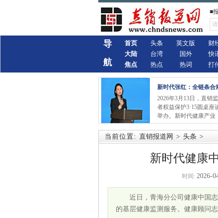
■
导
首页
头条
英文版
财
大陆
台湾
国外
快
航
焦点
热点
热词
打
新时代张红：全链条合
2026年3月13日，直
者权益保护3·15圆桌
举办。新时代健康产业
当前位置:
直销报道网
>
头条
>
新时代健康
2026-0
时间:
近日，青海分公司健康中国志
的基层健康监测服务。健康顾问志