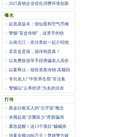
2025直销企业优化消费环境创新
案
曝光
起底鼎益丰：借仙股和空气币掩
警惕“盲盒传销”，这烫手的快
云南元江：依法查处一起介绍他
卖盲盒是假，搞传销是真！
以免费旅游等手段诱骗老人高价
以案释法：假投资真传销 高额回
专坑老人!“中医养生馆”非法集
警惕以“云养经济”为名的涉农
打传
真金白银买入的“元宇宙”概念
央视起底“京圈富少”荐股骗局
紧急提醒！这13个项目“贼喊抓
涉案金额1086万元！楚雄警方破