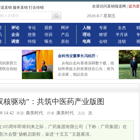
欢迎访问直销报道网
|
设为首
报道直销 服务直销 打击传销
2026-8-7 星期五
经
评论
专论
观察
网评
人物
专家
女杰
讯
企业
慈善
培训
产品
理论
瞭望
半月谈
传
调查
特报
曝光
原创
电商
会销
连锁
金科伟业董事长冯柏乔：
田的新西兰
从电白走向香港深耕数十载，他
团联合创始
始终将故土的发展挂在心头；身为
企业家，他以实业
双核驱动”：共筑中医药产业版图
8 14:42
康美时代
康美时代
次
来源:
作者:
点击:
立105周年即将到来之际，广药集团有限公司（下称：广药集团）在
彰大会暨“扬帆启新程，奋进‘十五五’”主题展演。