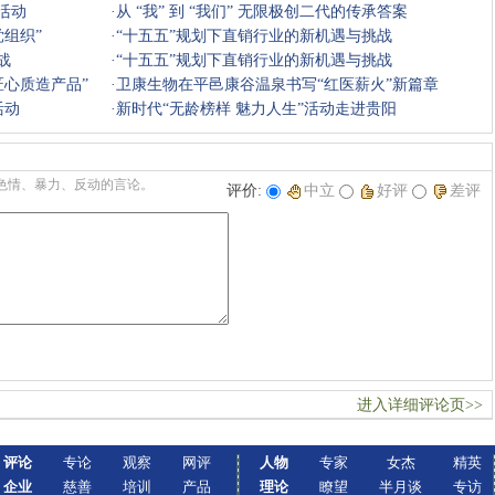
活动
中
·
从 “我” 到 “我们” 无限极创二代的传承答案
组织”
·
“十五五”规划下直销行业的新机遇与挑战
战
·
“十五五”规划下直销行业的新机遇与挑战
匠心质造产品”
·
卫康生物在平邑康谷温泉书写“红医薪火”新篇章
活动
·
新时代“无龄榜样 魅力人生”活动走进贵阳
色情、暴力、反动的言论。
评价:
中立
好评
差评
进入详细评论页>>
评论
专论
观察
网评
人物
专家
女杰
精英
企业
慈善
培训
产品
理论
瞭望
半月谈
专访