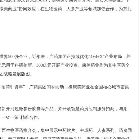
长赖志坚多次赴东北考察，实地调研康美新开河、集安大地参业。李
+康美药业”协同效应，在生物医药、人参产业等领域加强合作，为东北
界500强企业，近年来，广药集团正持续优化“4+4+X”产业布局，并
200亿元用于科研创新、300亿元开展产业投资。康美药业作为其中医药全
团战略发展版图。
为“招商引资年”，广药集团闻令而动，携康美药业在全国核心城市密集
出新开河超微参粉胶囊等产品，并开放智慧药房煎制服务招商，与湖
、一省一策”精准合作。
广西生物医药推介会，集中展示中药饮片、中成药、人参系列、药食同