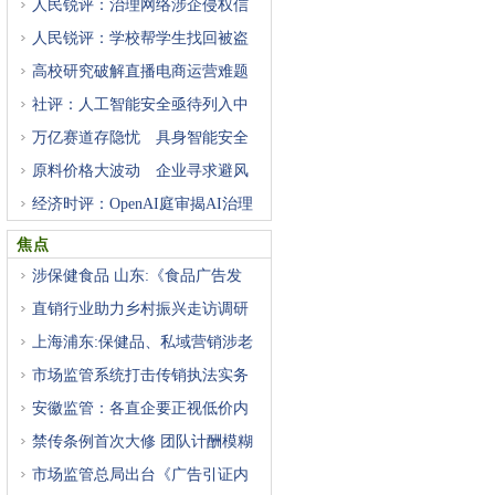
人民锐评：治理网络涉企侵权信
人民锐评：学校帮学生找回被盗
高校研究破解直播电商运营难题
社评：人工智能安全亟待列入中
万亿赛道存隐忧 具身智能安全
原料价格大波动 企业寻求避风
经济时评：OpenAI庭审揭AI治理
困
焦点
涉保健食品 山东:《食品广告发
直销行业助力乡村振兴走访调研
上海浦东:保健品、私域营销涉老
市场监管系统打击传销执法实务
安徽监管：各直企要正视低价内
禁传条例首次大修 团队计酬模糊
市场监管总局出台《广告引证内