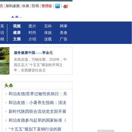
投稿
页
|
加到桌面
|
收藏
|
|
繁體版
|
|
精英
视频
图片
百科
网事
专访
健康
时尚
体娱
美食
视销
文摘
介绍
连载
广告
服务健康中国——李金元
东风浩荡，万物生辉。2026年，中
国正迈入“十五五”规划的开局之
年，全面建设社会主
头条
和治友德|世界过敏性疾病日：关
和治友德：小暑养生指南：清淡
新时代陕西联合流动党支部开展
和治友德参与起草的国家标准《
“十五五”规划下直销行业的新