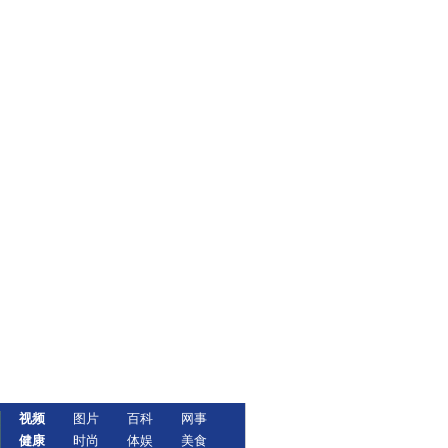
视频
图片
百科
网事
健康
时尚
体娱
美食