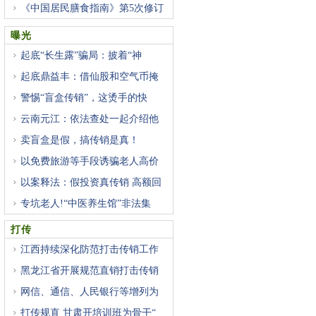
《中国居民膳食指南》第5次修订
曝光
起底“长生露”骗局：披着“神
起底鼎益丰：借仙股和空气币掩
警惕“盲盒传销”，这烫手的快
云南元江：依法查处一起介绍他
卖盲盒是假，搞传销是真！
以免费旅游等手段诱骗老人高价
以案释法：假投资真传销 高额回
专坑老人!“中医养生馆”非法集
打传
江西持续深化防范打击传销工作
黑龙江省开展规范直销打击传销
网信、通信、人民银行等增列为
打传规直 甘肃开培训班为骨干“