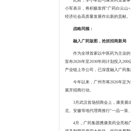
此前，李小军还与康美药业董事
小军表示，将积极发挥“广药白云山
经济社会高质量发展作出新的贡献。
战略同频：
融入广药版图，抢抓招商新局
作为全球首家以中医药为主业的世
宣布2026年至2030年间计划投入
产业链上市公司，已深度融入广药集
今年以来，广州市将2026年定
展开招商行动。
3月武汉首场招商会上，康美展
北、安徽等地代理商推行“一品一策
4月，广药集团携康美药业亮相