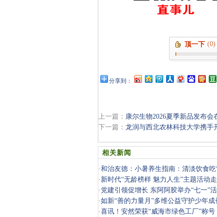
(0)
顶一下
分享到：
上一篇：
康尔生物2026夏季新品发布会
下一篇：
龙润与西北农林科技大学携手
相关新闻
·
和治友德：小暑养生指南：清淡饮食吃“
·
新时代“无龄榜样 魅力人生”主题活动
·
党建引领促增长 东阿阿胶举办“七一”
·
如新“善的力量月”多维公益守护少年成
·
喜讯！安然荣获“威海市绿色工厂”称号