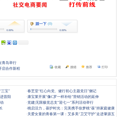
(0)
踩一下
0.00%
0.00%
在青岛举行
收藏
挑错
推荐
打印
开启合作新程
三宝”
·
春芝堂“红心向党、健行初心主题党日”侧记
走进昔阳
·
康宝莱开展“像C罗一样补给”营销活动的延伸
活动
·
党建|无限极党总支“迎七一”系列活动举行
长
·
桃启活力，葆护时光：完美携手徐梦桃“葆”持家庭健康
活力
·
关爱女童的青春第一课：艾多美“卫艾守护”走进肇源五