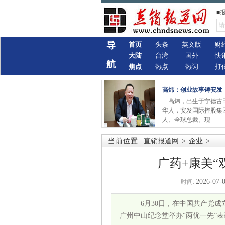
■
导
首页
头条
英文版
财
大陆
台湾
国外
快
航
焦点
热点
热词
打
高炜：创业故事铸安发
高炜，出生于宁德古
华人，安发国际控股集
人、全球总裁。现
当前位置:
直销报道网
>
企业
>
广药+康美“
2026-07-0
时间:
6月30日，在中国共产党成
广州中山纪念堂举办“两优一先”表