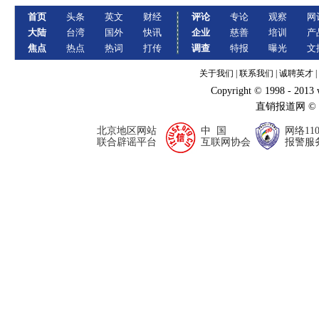
首页
头条
英文
财经
评论
专论
观察
网
大陆
台湾
国外
快讯
企业
慈善
培训
产
焦点
热点
热词
打传
调查
特报
曝光
文
关于我们
|
联系我们
|
诚聘英才
|
Copyright © 1998 - 2013
直销报道网 ©
北京地区网站
中 国
网络11
联合辟谣平台
互联网协会
报警服