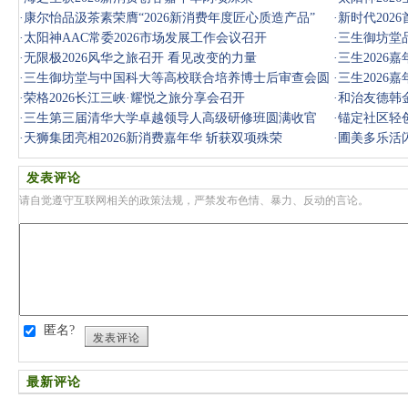
·
康尔怡品汲茶素荣膺“2026新消费年度匠心质造产品”
·
新时代202
·
太阳神AAC常委2026市场发展工作会议召开
·
三生御坊堂
·
无限极2026风华之旅召开 看见改变的力量
·
三生2026
·
三生御坊堂与中国科大等高校联合培养博士后审查会圆
·
三生2026
满落幕
·
荣格2026长江三峡·耀悦之旅分享会召开
·
和治友德韩
·
三生第三届清华大学卓越领导人高级研修班圆满收官
强总理工商
·
锚定社区轻创
·
天狮集团亮相2026新消费嘉年华 斩获双项殊荣
·
圃美多乐活闪
奖
发表评论
请自觉遵守互联网相关的政策法规，严禁发布色情、暴力、反动的言论。
匿名?
发表评论
最新评论