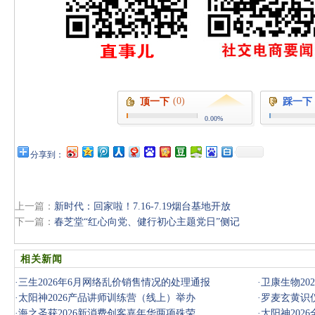
(0)
顶一下
踩一下
0.00%
分享到：
上一篇：
新时代：回家啦！7.16-7.19烟台基地开放
下一篇：
春芝堂“红心向党、健行初心主题党日”侧记
相关新闻
·
三生2026年6月网络乱价销售情况的处理通报
·
卫康生物2
·
太阳神2026产品讲师训练营（线上）举办
议召开
·
罗麦玄黄识仪
·
海之圣获2026新消费创客嘉年华两项殊荣
·
太阳神202