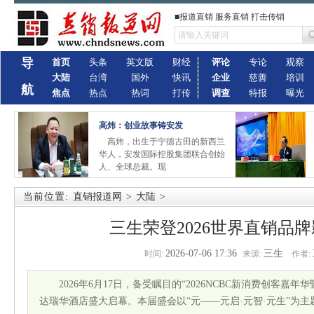
■报道直销 服务直销 打击传销
导
首页
头条
英文版
财经
评论
专论
观察
大陆
台湾
国外
快讯
企业
慈善
培训
航
焦点
热点
热词
打传
调查
特报
曝光
高炜：创业故事铸安发
高炜，出生于宁德古田的新西兰
华人，安发国际控股集团联合创始
人、全球总裁。现
当前位置:
直销报道网
>
大陆
>
三生荣登2026世界直销品牌
2026-07-06 17:36
三生
时间:
来源:
作者:
2026年6月17日，备受瞩目的“2026NCBC新消费创客
达瑞华酒店盛大启幕。本届盛会以“元——元启·元智·元生”为