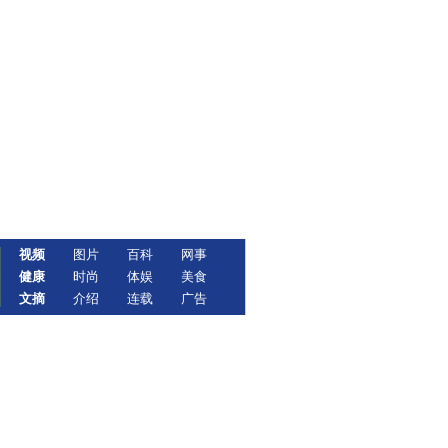
视频
图片
百科
网事
健康
时尚
体娱
美食
文摘
介绍
连载
广告