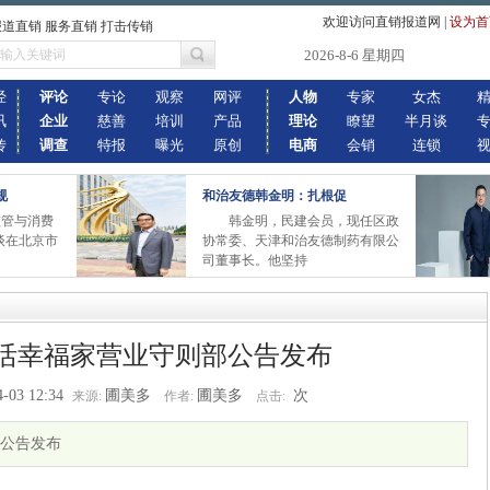
欢迎访问直销报道网
|
设为首
报道直销 服务直销 打击传销
2026-8-6 星期四
经
评论
专论
观察
网评
人物
专家
女杰
讯
企业
慈善
培训
产品
理论
瞭望
半月谈
传
调查
特报
曝光
原创
电商
会销
连锁
规
和治友德韩金明：扎根促
销监管与消费
韩金明，民建会员，现任区政
座谈在北京市
协常委、天津和治友德制药有限公
司董事长。他坚持
活幸福家营业守则部公告发布
4-03 12:34
圃美多
圃美多
次
来源:
作者:
点击:
公告发布