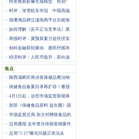
阿里推新影像生成模型 告别“
时评：张雪机车夺冠 中国高端
假澳洲品牌泛滥电商平台岂能免
如何理解《反不正当竞争法》第
商报时评：冀预算案力促经济实
创科金融双轮驱动 惠民纾困布
经济时评：人民币急升，双向波
焦点
陕西灞桥区将涉老保健品整治纳
保健食品备案目录再扩容！番茄
4月1日起，这些市场监管新规将
首部《保健食品原料 益生菌》国
市场监督总局:加大对网络食品的
总局通报:去年查办传销直销案件
总局“3·15”曝光问题正依法从