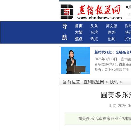
■
导
首页
头条
英文版
财
大陆
台湾
国外
快
航
焦点
热点
热词
打
新时代张红：全链条合
2026年3月13日，直
者权益保护3·15圆桌
举办。新时代健康产业
当前位置:
直销报道网
>
快讯
>
圃美多乐
2026-0
时间:
圃美多乐活幸福家营业守则部