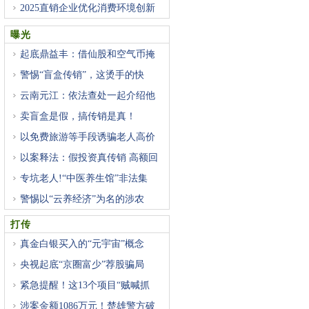
2025直销企业优化消费环境创新
案
曝光
起底鼎益丰：借仙股和空气币掩
警惕“盲盒传销”，这烫手的快
云南元江：依法查处一起介绍他
卖盲盒是假，搞传销是真！
以免费旅游等手段诱骗老人高价
以案释法：假投资真传销 高额回
专坑老人!“中医养生馆”非法集
警惕以“云养经济”为名的涉农
打传
真金白银买入的“元宇宙”概念
央视起底“京圈富少”荐股骗局
紧急提醒！这13个项目“贼喊抓
涉案金额1086万元！楚雄警方破