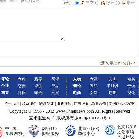
色情、暴力、反动的言论。
评价:
中立
好评
差评
进入详细评论页>>
评论
专论
观察
网评
人物
专家
女杰
精英
企业
慈善
培训
产品
理论
瞭望
半月谈
专访
调查
特报
曝光
文摘
电商
会销
连锁
视销
关于我们
|
联系我们
|
诚聘英才
|
服务条款
|
广告服务
|
频道合作
|
本网内容授权书
Copyright © 1998 - 2013 www.Chndsnews.com All Rights Reserved
直销报道网 © 版权所有
京ICP备13035451号-1
北京12318
中 国
网络110
北京互联网
文化市场
互联网协会
报警服务
举报中心
举报热线