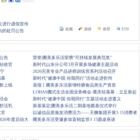
义进行虚假宣传
收藏
挑错
推荐
打印
为的处罚公告
公告
·
荣誉|圃美多乐活荣膺“可持续发展典范奖”
站收官
·
新时代山东分公司3月开展多场健康主题活动
辽宁
·
2026完美专业产品讲师训练营系列活动召开
启幕
·
新时代“健康中国 你我同行”活动走进忻州
新上线
·
喜报丨圃美多乐活新增特膳食品类生产资质
·
LOHAS圃式生活全国业务峰会-重庆站落幕，立足新起
生活会
点，我们再出
·
新时代“健康中国 你我同行”主题活动走进遵义
舒活乳
·
新基落定|圃美多乐活二期基地奠基仪式举行
收官
·
以诚信品质激发消费活力——天狮集团开展3·15消费者
026年度启动大
保护行动
·
圃美多乐活受邀参加直销监管3·15圆桌座谈