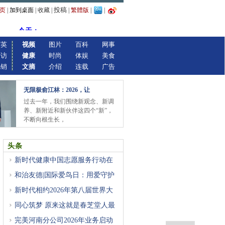
投稿
页
|
加到桌面
|
收藏
|
|
繁體版
|
|
精英
视频
图片
百科
网事
专访
健康
时尚
体娱
美食
视销
文摘
介绍
连载
广告
无限极俞江林：2026，让
过去一年，我们围绕新观念、新调
养、新附近和新伙伴这四个“新”，
不断向根生长，
头条
新时代健康中国志愿服务行动在
和治友德|国际爱鸟日：用爱守护
新时代相约2026年第八届世界大
健
同心筑梦 原来这就是春芝堂人最
完美河南分公司2026年业务启动