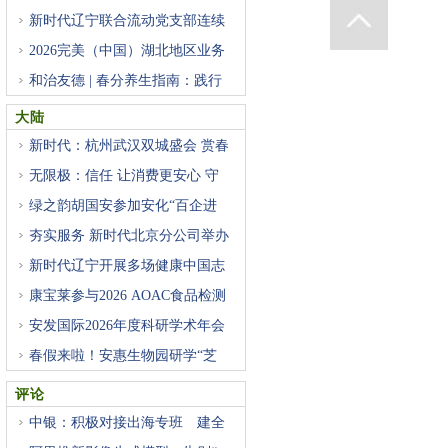
大
新时代辽宁联合流动党支部连续
2026完美（中国）湖北地区业务
启
和治友德 | 春分养生指南：践行
大陆
新时代：杭州武汉双城盛会 赏春
无限极：信任 让消费更安心 守
绿之韵胡国安参加安化“百企进
夯实服务 新时代北京分公司举办
新时代辽宁开展多场健康中国志
康宝莱参与2026 AOAC食品检测
技术
安发国际2026年度科研学术年会
隆
春假来啦！安惠生物园研学“芝
评论
中银：积极对接出海专班 建全