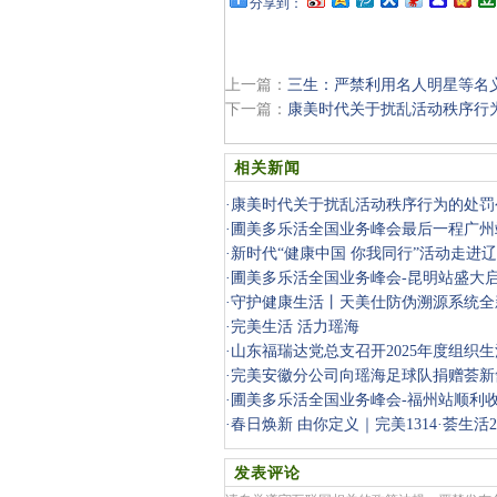
分享到：
上一篇：
三生：严禁利用名人明星等名
下一篇：
康美时代关于扰乱活动秩序行
相关新闻
·
康美时代关于扰乱活动秩序行为的处罚
·
圃美多乐活全国业务峰会最后一程广州
·
新时代“健康中国 你我同行”活动走进
·
圃美多乐活全国业务峰会-昆明站盛大
·
守护健康生活丨天美仕防伪溯源系统全
·
完美生活 活力瑶海
·
山东福瑞达党总支召开2025年度组织
·
完美安徽分公司向瑶海足球队捐赠荟新
·
圃美多乐活全国业务峰会-福州站顺利
·
春日焕新 由你定义｜完美1314·荟生活2
会启幕
发表评论