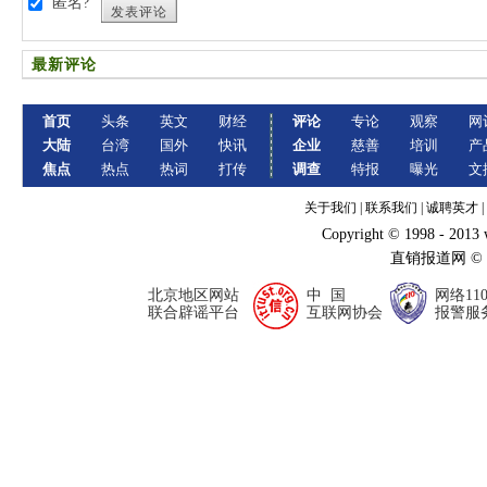
匿名?
发表评论
最新评论
首页
头条
英文
财经
评论
专论
观察
网
大陆
台湾
国外
快讯
企业
慈善
培训
产
焦点
热点
热词
打传
调查
特报
曝光
文
关于我们
|
联系我们
|
诚聘英才
|
Copyright © 1998 - 2013
直销报道网 ©
北京地区网站
中 国
网络11
联合辟谣平台
互联网协会
报警服