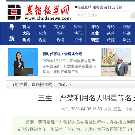
■报道直销 服务直销 打击传销
导
首页
头条
英文版
财经
评论
专论
观察
大陆
台湾
国外
快讯
企业
慈善
培训
航
焦点
热点
热词
打传
调查
特报
曝光
新时代张红：全链条合规
2026年3月13日，直销监管与消费
者权益保护3·15圆桌座谈在北京市
举办。新时代健康产业
当前位置:
直销报道网
>
快讯
>
三生：严禁利用名人明星等名
2026-04-02 16:59
三生
时间:
来源:
作者:
近期，我司发现个别营销人员在展业过程中，存在擅自利用
义进行捆绑宣传、引流推广的行为。此类行为不仅严重误导了广