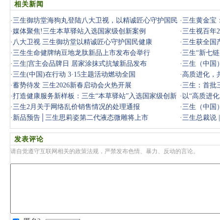
相关新闻
·
三生御坊堂海狗丸登陆八大卫视，以精诚匠心守护国民
·
三生黄金宝
健康
·
媒体聚焦!三生本草驿站入选国家级创新案例
·
三生视百年2
·
八大卫视 三生御坊堂以精诚匠心守护国民健康
·
三生获全国
·
三生生命健牌纳豆地龙肽新品上市发布会举行
·
三生“新七
·
三生|宫主会品牌日 居家涂抹式抗皱新品发布
·
三生（中国
·
三生(中国)在行动 3·15主题活动燃动全国
·
高质进化，
·
蓄势待发 三生2026新春启动会火热开展
健康消
·
三生：首批三
·
打造健康服务新样板：三生“本草驿站”入选国家级创新
·
以“高质进化
案例
·
三生2月关于网络乱价销售情况的处理通报
三
·
三生（中国
·
新品预告│三生思莉姿第二代液态微雕将上市
·
三生总裁说 
发表评论
请自觉遵守互联网相关的政策法规，严禁发布色情、暴力、反动的言论。