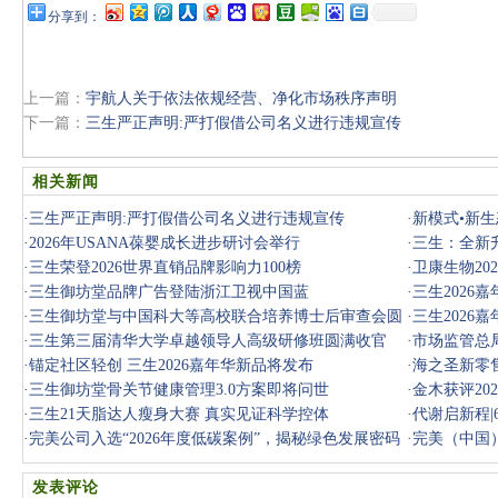
分享到：
上一篇：
宇航人关于依法依规经营、净化市场秩序声明
下一篇：
三生严正声明:严打假借公司名义进行违规宣传
相关新闻
·
三生严正声明:严打假借公司名义进行违规宣传
·
新模式•新生
·
2026年USANA葆婴成长进步研讨会举行
·
三生：全新
·
三生荣登2026世界直销品牌影响力100榜
·
卫康生物2
·
三生御坊堂品牌广告登陆浙江卫视中国蓝
议召开
·
三生2026
·
三生御坊堂与中国科大等高校联合培养博士后审查会圆
·
三生2026
满落幕
·
三生第三届清华大学卓越领导人高级研修班圆满收官
·
市场监管总
·
锚定社区轻创 三生2026嘉年华新品将发布
·
海之圣新零售
·
三生御坊堂骨关节健康管理3.0方案即将问世
·
金木获评20
·
三生21天脂达人瘦身大赛 真实见证科学控体
·
代谢启新程|
·
完美公司入选“2026年度低碳案例”，揭秘绿色发展密码
·
完美（中国）
发表评论