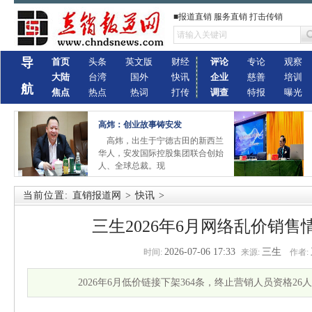
■报道直销 服务直销 打击传销
导
首页
头条
英文版
财经
评论
专论
观察
大陆
台湾
国外
快讯
企业
慈善
培训
航
焦点
热点
热词
打传
调查
特报
曝光
高炜：创业故事铸安发
高炜，出生于宁德古田的新西兰
华人，安发国际控股集团联合创始
人、全球总裁。现
当前位置:
直销报道网
>
快讯
>
三生2026年6月网络乱价销
2026-07-06 17:33
三生
时间:
来源:
作者:
2026年6月低价链接下架364条，终止营销人员资格26