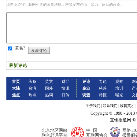
请自觉遵守互联网相关的政策法规，严禁发布色情、暴力、反动的言论。
匿名?
发表评论
最新评论
首页
头条
英文
财经
评论
专论
观察
网
大陆
台湾
国外
快讯
企业
慈善
培训
产
焦点
热点
热词
打传
调查
特报
曝光
文
关于我们
|
联系我们
|
诚聘英才
|
Copyright © 1998 - 2013
直销报道网 ©
北京地区网站
中 国
网络11
联合辟谣平台
互联网协会
报警服