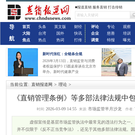
■报道直销 服务直销 打击传销
导
首页
头条
英文版
财经
评论
专论
观察
大陆
台湾
国外
快讯
企业
慈善
培训
航
焦点
热点
热词
打传
调查
特报
曝光
新时代张红：全链条合规
2026年3月13日，直销监管与消费
者权益保护3·15圆桌座谈在北京市
举办。新时代健康产业
当前位置:
直销报道网
>
理论
>
《直销管理条例》等多部法律法规中包
2026-03-09 14:55
市场监管半月沙龙
时间:
来源:
作者:
虚假宣传是基层市场监管执法中最常见的违法行为之一。经
并不仅限于《反不正当竞争法》，还见于其他多部法律法规。因