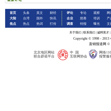
首页
头条
英文
财经
评论
专论
观察
网
大陆
台湾
国外
快讯
企业
慈善
培训
产
焦点
热点
热词
打传
调查
特报
曝光
文
关于我们
|
联系我们
|
诚聘英才
|
Copyright © 1998 - 2013
直销报道网 ©
北京地区网站
中 国
网络11
联合辟谣平台
互联网协会
报警服