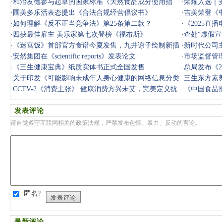
·
和治友德参与起草的国家标准《天然食品成分使用指
·
荣耀入选｜安
南》正式发
·
圃美多乐活表态提出《合法合规经营倡议书》
·
吉美荣登《中
·
如何理解《反不正当竞争法》第25条第二款？
·
《2025直
·
四获最佳雇主 美乐家第七次登榜《福布斯》
·
查处“虚假
·
《迷宫饭》首部官方食谱今夏发售，九井谅子绘制新插
法》，《
·
新时代公司
画
·
安然集团在《scientific reports》发表论文
范》国标发
·
市场监督管
·
《三生健康宝典》纸质实体书正式全国发售
·
总局发布《2
·
关于印发《可能影响未成年人身心健康的网络信息分类
·
三生东方素
办法》的
·
CCTV-2《消费主张》 健康消费方兴未艾，完美定义抗
·
《中国食品
衰新纪元
技守护万家
发表评论
请自觉遵守互联网相关的政策法规，严禁发布色情、暴力、反动的言论。
匿名?
发表评论
最新评论