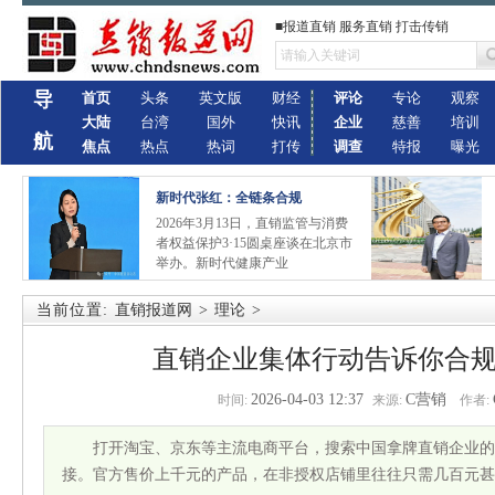
■报道直销 服务直销 打击传销
导
首页
头条
英文版
财经
评论
专论
观察
大陆
台湾
国外
快讯
企业
慈善
培训
航
焦点
热点
热词
打传
调查
特报
曝光
新时代张红：全链条合规
2026年3月13日，直销监管与消费
者权益保护3·15圆桌座谈在北京市
举办。新时代健康产业
当前位置:
直销报道网
>
理论
>
直销企业集体行动告诉你合
2026-04-03 12:37
C营销
时间:
来源:
作者:
打开淘宝、京东等主流电商平台，搜索中国拿牌直销企业的
接。官方售价上千元的产品，在非授权店铺里往往只需几百元甚