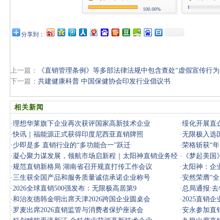
100.00%
分享到：
上一篇：
《直销管理条例》等多部法律法规中包含查处“虚假宣传行为
下一篇：
共建健康科普 中国保健协会印发行业倡议书
相关新闻
·
理想华莱旗下企业再次获评国家高新技术企业
·
绥化开展直
·
快讯｜福能源正式获得印度尼西亚直销牌照
·
无限极入选
·
少即是多 直销行业的“多功能合一”跃迁
·
荣格斩获“
·
凝心聚力谋发展，领航市场启新程｜太阳神直销业务经
·
《梦起美国
销商见面
·
规范直销新格局 湖南省召开规直打传工作会议
·
太阳神：企
·
三生获全国产品和服务质量诚信承诺企业称号
·
安然荣膺“
·
2026全球直销500强发布：无限极高居第9
·
总局通报:去
·
和治友德韩金明出席天津2026跨国企业圆桌会
·
2025直销
·
罗麦出席2026直销监管与消费者保护座谈会
·
安永参加直销