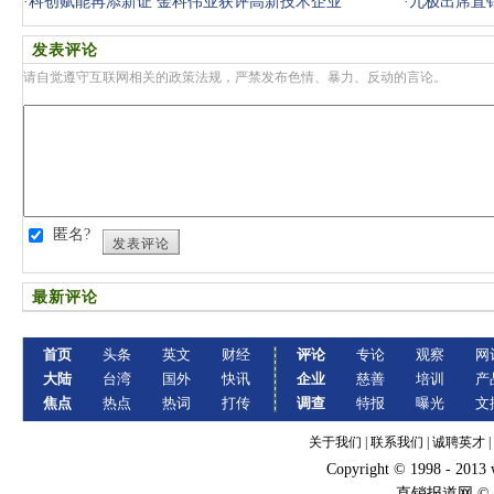
·
科创赋能再添新证 金科伟业获评高新技术企业
·
九极出席直销
发表评论
请自觉遵守互联网相关的政策法规，严禁发布色情、暴力、反动的言论。
匿名?
发表评论
最新评论
首页
头条
英文
财经
评论
专论
观察
网
大陆
台湾
国外
快讯
企业
慈善
培训
产
焦点
热点
热词
打传
调查
特报
曝光
文
关于我们
|
联系我们
|
诚聘英才
|
Copyright © 1998 - 2013
直销报道网 ©