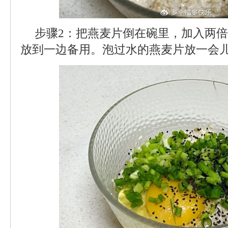
步骤2：把燕麦片倒在碗里，加入两
放到一边备用。泡过水的燕麦片放一会