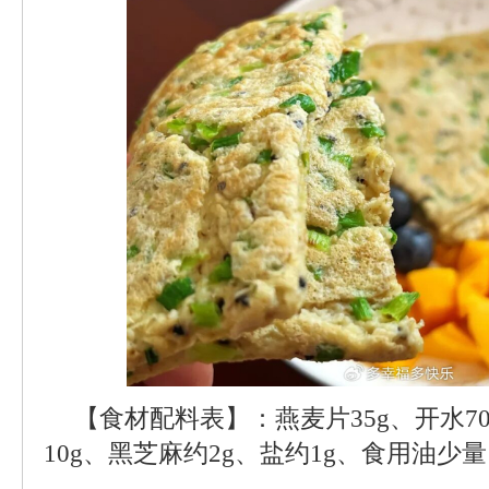
【食材配料表】：燕麦片35g、开水7
10g、黑芝麻约2g、盐约1g、食用油少