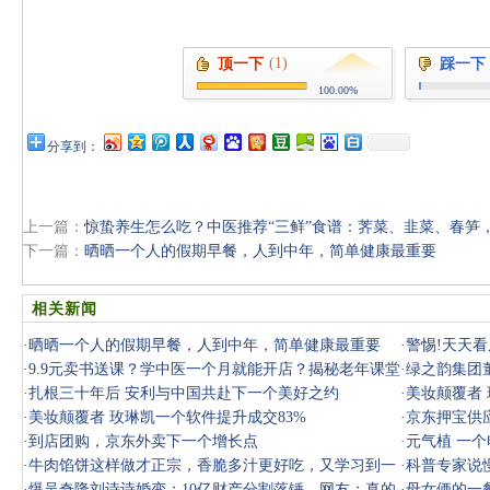
(1)
顶一下
踩一下
100.00%
分享到：
上一篇：
惊蛰养生怎么吃？中医推荐“三鲜”食谱：荠菜、韭菜、春笋
下一篇：
晒晒一个人的假期早餐，人到中年，简单健康最重要
相关新闻
·
晒晒一个人的假期早餐，人到中年，简单健康最重要
·
警惕!天天看
·
9.9元卖书送课？学中医一个月就能开店？揭秘老年课堂
光，参与一
·
绿之韵集团
骗局套路
·
扎根三十年后 安利与中国共赴下一个美好之约
起
·
美妆颠覆者 
·
美妆颠覆者 玫琳凯一个软件提升成交83%
·
京东押宝供
·
到店团购，京东外卖下一个增长点
家怎么说？
·
元气植 一
·
牛肉馅饼这样做才正宗，香脆多汁更好吃，又学习到一
·
科普专家说慢
个小妙招
·
爆吴奇隆刘诗诗婚变：10亿财产分割落锤，网友：真的
什么流
·
母女俩的一