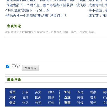
假的 ，等
·
保健食品下一个增长点，整个市场都有望获得一波飞跃
·
成都青白江
式增长
·
“1688源选”想做下一个SHEIN
骗犯罪团
·
手不碰面，
·
铸源再推一个新商城“集品圈” 意欲何为？
就搞定，
·
康宝莱：将环
师谈创新
发表评论
请自觉遵守互联网相关的政策法规，严禁发布色情、暴力、反动的言论。
匿名?
发表评论
最新评论
首页
头条
英文
财经
评论
专论
观察
网
大陆
台湾
国外
快讯
企业
慈善
培训
产
焦点
热点
热词
打传
调查
特报
曝光
文