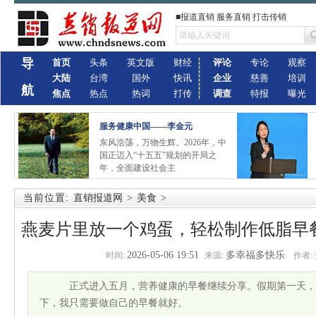
■报道直销 服务直销 打击传销
导
首页
头条
英文版
财经
评论
专论
观察
大陆
台湾
国外
快讯
企业
慈善
培训
航
焦点
热点
热词
打传
调查
特报
曝光
服务健康中国——李金元
东风浩荡，万物生辉。2026年，中
国正迈入“十五五”规划的开局之
年，全面建设社会主
当前位置:
直销报道网
>
美食
>
燕麦片里放一个鸡蛋，轻松制作低脂早
2026-05-06 19:51
多幸福多快乐
时间:
来源:
作者:
正式进入五月，营养健康的早餐继续分享。假期第一天，
下，我只需要做自己的早餐就好。