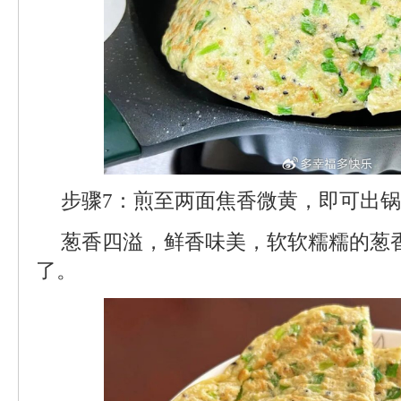
步骤7：煎至两面焦香微黄，即可出
葱香四溢，鲜香味美，软软糯糯的葱
了。