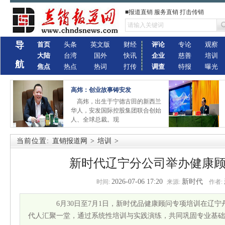
■报道直销 服务直销 打击传销
导
首页
头条
英文版
财经
评论
专论
观察
大陆
台湾
国外
快讯
企业
慈善
培训
航
焦点
热点
热词
打传
调查
特报
曝光
高炜：创业故事铸安发
高炜，出生于宁德古田的新西兰
华人，安发国际控股集团联合创始
人、全球总裁。现
当前位置:
直销报道网
>
培训
>
新时代辽宁分公司举办健康
2026-07-06 17:20
新时代
时间:
来源:
作者:
6月30日至7月1日，新时优品健康顾问专项培训在辽宁
代人汇聚一堂，通过系统性培训与实践演练，共同巩固专业基础