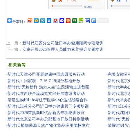
0.00%
分享到：
上一篇：
新时代江苏分公司近日举办健康顾问专项培训
下一篇：
安惠开展2026管理人员能力素养提升专题培训
相关新闻
·
新时代天津公司开展健康中国志愿服务行动
·
完美安徽分
·
新时代：回家啦！7.16-7.19烟台基地开放
·
新时代北京
·
新时代“无龄榜样 魅力人生”主题活动走进昔阳
·
新时代举办
·
新时代陕西联合流动党支部开展志愿者活动
·
新时代北京
·
清晨生物HiLife与辽宁医学中心达成战略合作
·
新时代举办
·
新时代江苏分公司近日举办健康顾问专项培训
·
新时代江苏
·
新时代2026首批新时优品新店专项培训收官
·
新时代沈阳
·
新时代北京公司举办总部基地开放日特别活动
·
新时代“无龄
·
新时代|植物来源天然产物化妆品应用团标发布
·
荣耀时刻 