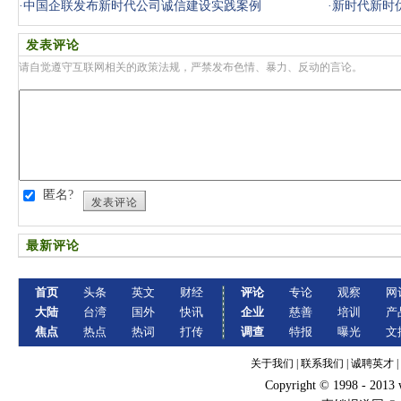
·
中国企联发布新时代公司诚信建设实践案例
·
新时代新时
发表评论
请自觉遵守互联网相关的政策法规，严禁发布色情、暴力、反动的言论。
匿名?
发表评论
最新评论
首页
头条
英文
财经
评论
专论
观察
网
大陆
台湾
国外
快讯
企业
慈善
培训
产
焦点
热点
热词
打传
调查
特报
曝光
文
关于我们
|
联系我们
|
诚聘英才
|
Copyright © 1998 - 2013