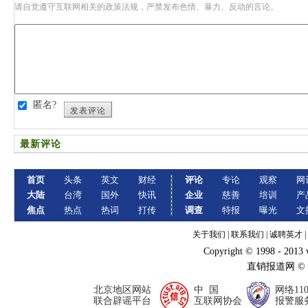
请自觉遵守互联网相关的政策法规，严禁发布色情、暴力、反动的言论。
匿名?
发表评论
最新评论
首页
头条
英文
财经
评论
专论
观察
网
大陆
台湾
国外
快讯
企业
慈善
培训
产
焦点
热点
热词
打传
调查
特报
曝光
文
关于我们
|
联系我们
|
诚聘英才
|
Copyright © 1998 - 2013
直销报道网 ©
北京地区网站
中 国
网络11
联合辟谣平台
互联网协会
报警服