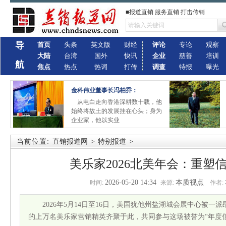
■报道直销 服务直销 打击传销
导
首页
头条
英文版
财经
评论
专论
观察
大陆
台湾
国外
快讯
企业
慈善
培训
航
焦点
热点
热词
打传
调查
特报
曝光
金科伟业董事长冯柏乔：
从电白走向香港深耕数十载，他
始终将故土的发展挂在心头；身为
企业家，他以实业
当前位置:
直销报道网
>
特别报道
>
美乐家2026北美年会：重塑
2026-05-20 14:34
本质视点
时间:
来源:
作者:
2026年5月14日至16日，美国犹他州盐湖城会展中心被一
的上万名美乐家营销精英齐聚于此，共同参与这场被誉为“年度