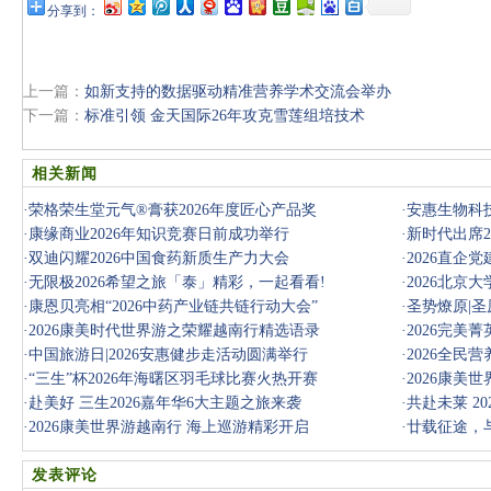
分享到：
上一篇：
如新支持的数据驱动精准营养学术交流会举办
下一篇：
标准引领 金天国际26年攻克雪莲组培技术
相关新闻
·
荣格荣生堂元气®膏获2026年度匠心产品奖
·
安惠生物科技
·
康缘商业2026年知识竞赛日前成功举行
·
新时代出席2
·
双迪闪耀2026中国食药新质生产力大会
·
2026直企
·
无限极2026希望之旅「泰」精彩，一起看看!
·
2026北京
·
康恩贝亮相“2026中药产业链共链行动大会”
·
圣势燎原|圣
·
2026康美时代世界游之荣耀越南行精选语录
·
2026完美
·
中国旅游日|2026安惠健步走活动圆满举行
·
2026全民
·
“三生”杯2026年海曙区羽毛球比赛火热开赛
·
2026康美
·
赴美好 三生2026嘉年华6大主题之旅来袭
·
共赴未莱 2
·
2026康美世界游越南行 海上巡游精彩开启
·
廿载征途，与
全球抗衰领
发表评论