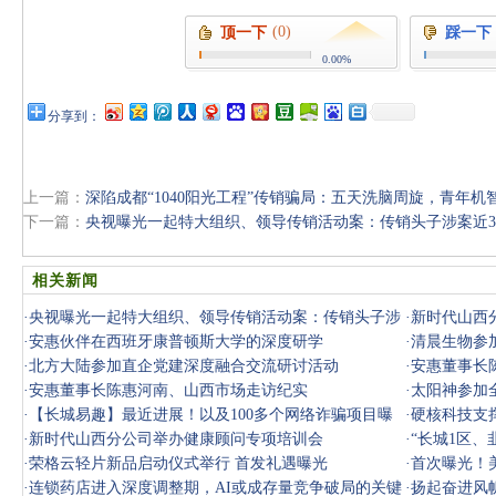
(0)
顶一下
踩一下
0.00%
分享到：
上一篇：
深陷成都“1040阳光工程”传销骗局：五天洗脑周旋，青年机
下一篇：
央视曝光一起特大组织、领导传销活动案：传销头子涉案近38
相关新闻
·
央视曝光一起特大组织、领导传销活动案：传销头子涉
·
新时代山西
案近38亿
·
安惠伙伴在西班牙康普顿斯大学的深度研学
·
清晨生物参
·
北方大陆参加直企党建深度融合交流研讨活动
·
安惠董事长
·
安惠董事长陈惠河南、山西市场走访纪实
·
太阳神参加
·
【长城易趣】最近进展！以及100多个网络诈骗项目曝
·
硬核科技支
光，速看！
·
新时代山西分公司举办健康顾问专项培训会
·
“长城1区、
·
荣格云轻片新品启动仪式举行 首发礼遇曝光
曝光
·
首次曝光！
·
连锁药店进入深度调整期，AI或成存量竞争破局的关键
·
扬起奋进风