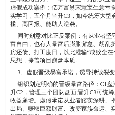
虚假成功案例：亿万富翁宋慧宝生意亏
实学习，五个月晋升C3，如今统筹大型
槛、高回报、能助人逆袭。
同时刻意对比正反案例：有从业者坚
富自由，也有人暴富后膨胀懈怠、胡乱
房还债、打工度日，以此灌输“成败全在
思想，掩盖项目崩盘本质。
3、虚假晋级暴富承诺，诱导持续裂变
组织划定明确的晋级暴富路径：C1盘
升C2，管理三个团队盘面;晋升C3可统
收益递增。虚假承诺从业者踏实深耕、
出局、赚取巨额财富、改变家族命运、