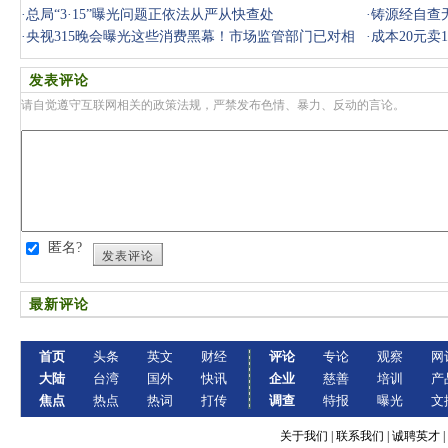
·
总局“3·15”曝光问题正依法从严从快查处
·
铸源经自查无
·
央视315晚会曝光这些消费黑幕！市场监管部门已对相
·
成本20元卖
关问题和企
家还说“过
发表评论
请自觉遵守互联网相关的政策法规，严禁发布色情、暴力、反动的言论。
匿名?
发表评论
最新评论
首页
头条
英文
财经
评论
专论
观察
网
大陆
台湾
国外
快讯
企业
慈善
培训
产
焦点
热点
热词
打传
调查
特报
曝光
文
关于我们
|
联系我们
|
诚聘英才
|