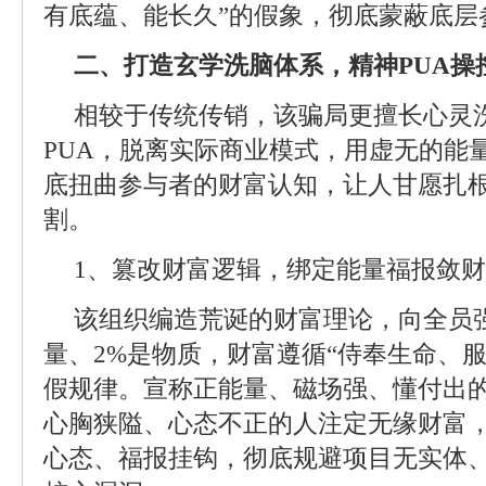
有底蕴、能长久”的假象，彻底蒙蔽底层
二、打造玄学洗脑体系，精神PUA操
相较于传统传销，该骗局更擅长心灵
PUA，脱离实际商业模式，用虚无的能
底扭曲参与者的财富认知，让人甘愿扎
割。
1、篡改财富逻辑，绑定能量福报敛财
该组织编造荒诞的财富理论，向全员强
量、2%是物质，财富遵循“侍奉生命、
假规律。宣称正能量、磁场强、懂付出
心胸狭隘、心态不正的人注定无缘财富
心态、福报挂钩，彻底规避项目无实体