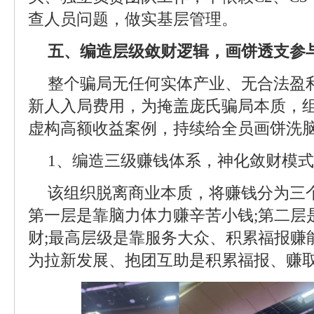
查人员问题，做实基层管理。
五、编造层级敛财逻辑，画饼透支参
整个骗局无任何实体产业、无合法盈
新人入局费用，为掩盖庞氏骗局本质，
虚构高额收益案例，持续给全员画饼洗
1、编造三级赚钱体系，神化敛财模式
该组织脱离商业本质，将赚钱分为三
第一层是靠脑力体力赚辛苦小钱;第二层
财;最高层级是靠服务大众、积累福报赚
为拉新发展、抱团互助是积累福报、赚