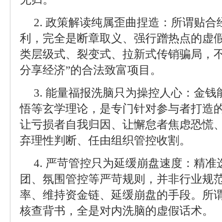
2. 政策解读纯属歪曲捏造：所谓贴
利，完全是断章取义、强行蹭热点的虚
类层级式、裂变式、拉新式传销骗局，不
分享经济”的合法致富项目。
3. 能量福报洗脑只为操控人心：金
悟等玄学理论，是专门针对参与者打造的
让亏损者自我归因、让懈怠者焦虑恐慌
弃理性判断、任由组织管控收割。
4. 严苛管控只为延缓崩盘速度：精
团、氛围管控等严苛规则，并非行业规
率、维持资金链、延缓崩盘的手段。所谓
核查背书，全是对内洗脑的虚假话术。