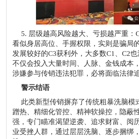
5. 层级越高风险越大、亏损越严重：C
看似身居高位、手握权限，实则是骗局
发展较好的C3获利外，大多数C1、C2
不仅会投入大量时间、人脉、金钱成本
涉嫌参与传销违法犯罪，必将面临法律
警示结语
此类新型传销摒弃了传统粗暴洗脑模
蹭热、精细化管控、精神软操控，隐蔽
强，专门瞄准渴望逆袭、追求财富、阅
业受挫人群，通过层层洗脑、逐步捆绑