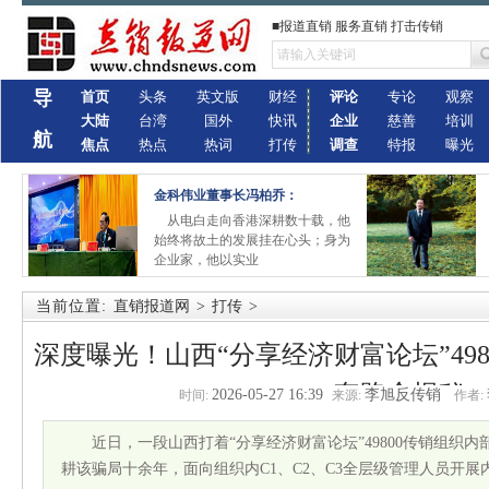
■报道直销 服务直销 打击传销
导
首页
头条
英文版
财经
评论
专论
观察
大陆
台湾
国外
快讯
企业
慈善
培训
航
焦点
热点
热词
打传
调查
特报
曝光
金科伟业董事长冯柏乔：
从电白走向香港深耕数十载，他
始终将故土的发展挂在心头；身为
企业家，他以实业
当前位置:
直销报道网
>
打传
>
深度曝光！山西“分享经济财富论坛”4980
套路全揭秘
2026-05-27 16:39
李旭反传销
时间:
来源:
作者:
近日，一段山西打着“分享经济财富论坛”49800传销组织
耕该骗局十余年，面向组织内C1、C2、C3全层级管理人员开