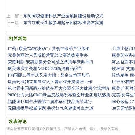
上一篇：
东阿阿胶健康科技产业园项目建设启动仪式
下一篇：
东方红航天生物参与起草团体标准发布实施
相关新闻
·
广药+康美“双核驱动”：共筑中医药产业版图
·
卫康生物2
·
完美美丽达人秀成长营暨总决赛选拔赛举办
议召开
·
康美药业参
·
荣耀时刻 安惠新疆分公司成立两周年庆典举行
·
海之圣新零售
·
康美来实力亮相NCBC2026新消费品牌节
·
玫琳凯·艾施
·
PM国际33周年庆又发大招：奖金政策再加码
·
淬炼精英 
·
康美药业独立董事深入下属企业开展调研工作
·
LOHAS
·
第七届中国新商业价值交互大会暨全球大健康全域营销
·
康美|广药
AI赋能峰
·
2026北方大陆OMO新生态战略发布暨全球业务启航盛典
·
完美|长寿
圆满举行
·
福能源15周年庆暨第二届本草科技品牌节举行
·
同心致远 C
·
无限极携手权威专家 共探好气色健康美白之道
·
30天无忧
发表评论
请自觉遵守互联网相关的政策法规，严禁发布色情、暴力、反动的言论。