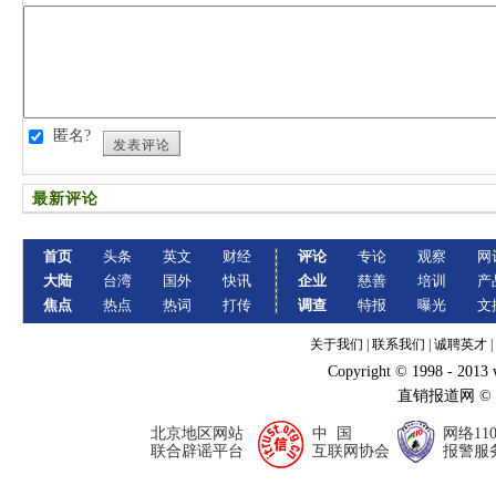
匿名?
发表评论
最新评论
首页
头条
英文
财经
评论
专论
观察
网
大陆
台湾
国外
快讯
企业
慈善
培训
产
焦点
热点
热词
打传
调查
特报
曝光
文
关于我们
|
联系我们
|
诚聘英才
|
Copyright © 1998 - 2013
直销报道网 ©
北京地区网站
中 国
网络11
联合辟谣平台
互联网协会
报警服