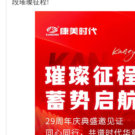
段璀璨征程!