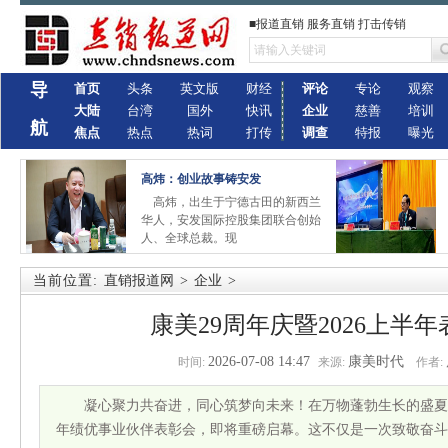
■报道直销 服务直销 打击传销
导
首页
头条
英文版
财经
评论
专论
观察
大陆
台湾
国外
快讯
企业
慈善
培训
航
焦点
热点
热词
打传
调查
特报
曝光
高炜：创业故事铸安发
高炜，出生于宁德古田的新西兰
华人，安发国际控股集团联合创始
人、全球总裁。现
当前位置:
直销报道网
>
企业
>
康美29周年庆暨2026上半
2026-07-08 14:47
康美时代
时间:
来源:
作者:
凝心聚力共奋进，同心筑梦向未来！在万物蓬勃生长的盛夏之
年绩优事业伙伴表彰会，即将重磅启幕。这不仅是一次致敬奋斗