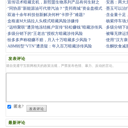
·
宣传话术暗藏玄机，新熙盟生物系列产品有何生财之
·
安惠：两大龙
道？
·
“同协原”新能源油可代替汽油？“贵邦商城”资金盘模式
子”难题
·
墨玉可以治
暗藏
·
双迪十余年科技创新解决何种“卡脖子”难题?
·
含金量十足
·
盒格速M大搞拉人头模式暗藏风险涉嫌传
子”难题？
·
杨紫停车场
·
“远特聚联”遭异地冻结账户宣传“轻松赚钱”暗藏涉传风
·
多级分销下
险
·
多级分销下的“王老吉”授权方暗藏涉传风险
·
被曝无牌运
·
纷多多声称稳赚不赔，月入十万暗藏多少风险？
·
使用“汉方康
·
ABM转型“VTN”遭质疑：年入百万暗藏涉传风险
·
生酮饮食减
发表评论
请自觉遵守互联网相关的政策法规，严禁发布色情、暴力、反动的言论。
匿名?
发表评论
最新评论