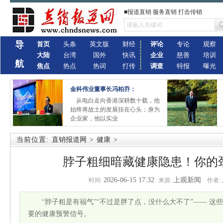
■报道直销 服务直销 打击传销
导
首页
头条
英文版
财经
评论
专论
观察
大陆
台湾
国外
快讯
企业
慈善
培训
航
焦点
热点
热词
打传
调查
特报
曝光
金科伟业董事长冯柏乔：
从电白走向香港深耕数十载，他
始终将故土的发展挂在心头；身为
企业家，他以实业
当前位置:
直销报道网
>
健康
>
脖子粗细暗藏健康隐患！你的
2026-06-15 17:32
上观新闻
时间:
来源:
作者:
“脖子粗是有福气”“不过是胖了点，没什么大不了”—— 
要的健康预警信号。