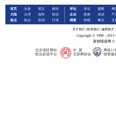
首页
头条
英文
财经
评论
专论
观察
网
大陆
台湾
国外
快讯
企业
慈善
培训
产
焦点
热点
热词
打传
调查
特报
曝光
文
关于我们
|
联系我们
|
诚聘英才
|
Copyright © 1998 - 2013
直销报道网 ©
北京地区网站
中 国
网络11
联合辟谣平台
互联网协会
报警服