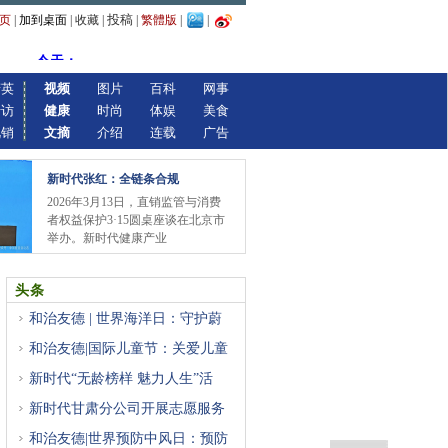
投稿
页
|
加到桌面
|
收藏
|
|
繁體版
|
|
精英
视频
图片
百科
网事
专访
健康
时尚
体娱
美食
视销
文摘
介绍
连载
广告
新时代张红：全链条合规
2026年3月13日，直销监管与消费
者权益保护3·15圆桌座谈在北京市
举办。新时代健康产业
头条
和治友德 | 世界海洋日：守护蔚
和治友德|国际儿童节：关爱儿童
新时代“无龄榜样 魅力人生”活
新时代甘肃分公司开展志愿服务
和治友德|世界预防中风日：预防