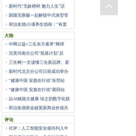
新时代“无龄榜样 魅力人生”活
跟随无限极一起解锁中式体型管
和治友德|小满养生指南：“有度
大陆
中网公益×三生东方素养“网球
完美河南分公司“筑基计划”启
三生树|一文读懂三生新品牌、新
新时代北京分公司日前成功举办
“健康中国 安惠在行动”东莞站
“健康中国 安惠在行动”莆田站
以AI赋能大健康 绿之韵数字化获
和治友德获金硕奖新商业价值共
评论
社评：人工智能安全亟待列入中