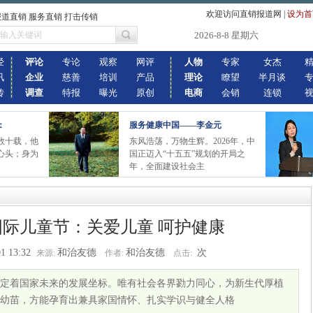
欢迎访问直销报道网
|
设为首
报道直销 服务直销 打击传销
2026-8-8 星期六
经
评论
专论
观察
网评
人物
专家
女杰
讯
企业
慈善
培训
产品
理论
瞭望
半月谈
传
调查
特报
曝光
原创
电商
会销
连锁
：
服务健康中国——李金元
数十载，他
东风浩荡，万物生辉。2026年，中
心头；身为
国正迈入“十五五”规划的开局之
年，全面建设社会主
国际儿童节：关爱儿童 呵护健康
1 13:32
和治友德
和治友德
次
来源:
作者:
点击:
着国家未来的发展坐标。唯有社会各界勠力同心，为新生代厚植
幼苗，方能孕育出兼具家国情怀、扎实学识与健全人格