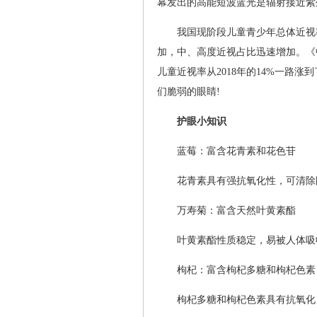
幕发出的高能短波蓝光是辐射接近紫
我国现阶段儿童青少年总体近视率
加，中、高度近视占比迅速增加。《中
儿童近视率从2018年的14%一路涨
们脆弱的眼睛!
护眼小知识
蓝莓：富含花青素和花色苷
花青素具有强抗氧化性，可清除
万寿菊：富含天然叶黄素酯
叶黄素酯性质稳定，易被人体吸
枸杞：富含枸杞多糖和枸杞色素
枸杞多糖和枸杞色素具有抗氧化