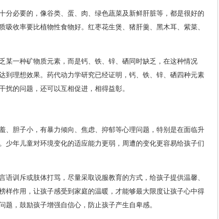
十分必要的，像谷类、蛋、肉、绿色蔬菜及新鲜肝脏等，都是很好的
质吸收率要比植物性食物好。红枣花生煲、猪肝羹、黑木耳、紫菜、
乏某一种矿物质元素，而是钙、铁、锌、硒同时缺乏，在这种情况
达到理想效果。药代动力学研究已经证明，钙、铁、锌、硒四种元素
干扰的问题，还可以互相促进，相得益彰。
羞、胆子小，有暴力倾向、焦虑、抑郁等心理问题，特别是在面临升
。少年儿童对环境变化的适应能力更弱，周遭的变化更容易给孩子们
言语训斥或肢体打骂，尽量采取说服教育的方式，给孩子提供温馨、
榜样作用，让孩子感受到家庭的温暖，才能够最大限度让孩子心中得
问题，鼓励孩子增强自信心，防止孩子产生自卑感。