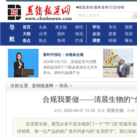
■报道直销 服务直销 打击传销
导
首页
头条
英文版
财经
评论
专论
观察
大陆
台湾
国外
快讯
企业
慈善
培训
航
焦点
热点
热词
打传
调查
特报
曝光
新时代张红：全链条合规
2026年3月13日，直销监管与消费
者权益保护3·15圆桌座谈在北京市
举办。新时代健康产业
当前位置:
直销报道网
>
快讯
>
合规我要做——清晨生物的“
2026-04-07 15:20
清晨生物
时间:
来源:
作者:
在清晨生物，规范从来不是合规部门一个“守门员”的孤军
经销商、每一位产品的推广者共同参与的“全员防守”。我们深