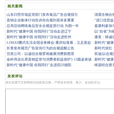
相关新闻
·
山东日照市场监管部门发布食品广告合规指引
·
清晨生物合规
·
直销企业集体行动告诉你合规到底有多重要
·
“进口优思益
·
总局启动网络食品安全合规提质行动 为期一年
我们将广
·
嘉康利参加3
·
新时代“健康中国 你我同行”活动走进辽宁
·
以“自省”为
·
新时代“健康中国 你我同行”活动走进忻州
·
康美：铸诚
·
LOHAS圃式生活全国业务峰会-重庆站落幕，立足新起
·
新时代“健康
点，我们再出
·
长青发布规范广告宣传行为的合规提醒公告
·
新时代张红
·
完美公司：以诚信合规擘画健康消费新图景
·
双迪|以合
·
金科伟业出席直销监管与消费者权益保护3·15圆桌座谈
·
新时代“健康
并部署合
·
新时代“健康中国 你我同行”走进四川德阳
·
铸源经自查无
发表评论
请自觉遵守互联网相关的政策法规，严禁发布色情、暴力、反动的言论。