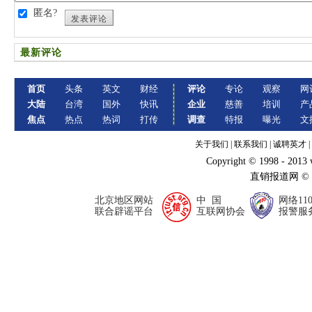
匿名?
发表评论
最新评论
首页
头条
英文
财经
评论
专论
观察
网
大陆
台湾
国外
快讯
企业
慈善
培训
产
焦点
热点
热词
打传
调查
特报
曝光
文
关于我们
|
联系我们
|
诚聘英才
|
Copyright © 1998 - 2013
直销报道网 ©
北京地区网站
中 国
网络11
联合辟谣平台
互联网协会
报警服