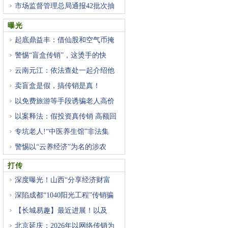
市场监督管理总局通报42批次抽
曝光
起底鼎益丰：借仙股和空气币掩
警惕“盲盒传销”，这烫手的快
云南元江：依法查处一起介绍他
卖盲盒是假，搞传销是真！
以免费旅游等手段诱骗老人高价
以案释法：假投资真传销 高额回
专坑老人!“中医养生馆”非法集
警惕以“云养经济”为名的涉农
打传
深度曝光！山西“分享经济财富
深陷成都“1040阳光工程”传销骗
【长城易趣】最近进展！以及
北京延庆：2026年以网络传销为