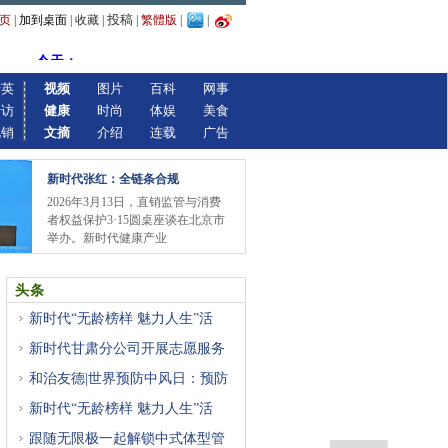
投稿
页
|
加到桌面
|
收藏
|
|
繁體版
|
|
精英
视频
图片
百科
网事
专访
健康
时尚
体娱
美食
视销
文摘
介绍
连载
广告
新时代张红：全链条合规
2026年3月13日，直销监管与消费
者权益保护3·15圆桌座谈在北京市
举办。新时代健康产业
头条
新时代“无龄榜样 魅力人生”活
新时代甘肃分公司开展志愿服务
和治友德|世界预防中风日：预防
新时代“无龄榜样 魅力人生”活
跟随无限极一起解锁中式体型管