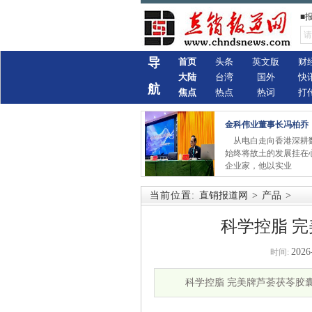
■
导
首页
头条
英文版
财
大陆
台湾
国外
快
航
焦点
热点
热词
打
金科伟业董事长冯柏乔
从电白走向香港深耕
始终将故土的发展挂在
企业家，他以实业
当前位置:
直销报道网
>
产品
>
科学控脂 
2026
时间:
科学控脂 完美牌芦荟茯苓胶