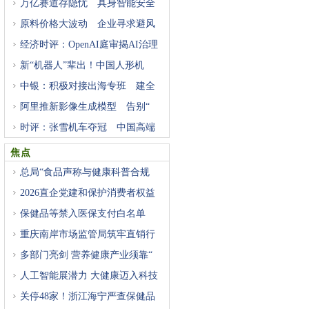
万亿赛道存隐忧 具身智能安全
原料价格大波动 企业寻求避风
经济时评：OpenAI庭审揭AI治理
困
新“机器人”辈出！中国人形机
中银：积极对接出海专班 建全
阿里推新影像生成模型 告别“
时评：张雪机车夺冠 中国高端
焦点
总局“食品声称与健康科普合规
2026直企党建和保护消费者权益
研
保健品等禁入医保支付白名单
重庆南岸市场监管局筑牢直销行
多部门亮剑 营养健康产业须靠“
人工智能展潜力 大健康迈入科技
关停48家！浙江海宁严查保健品