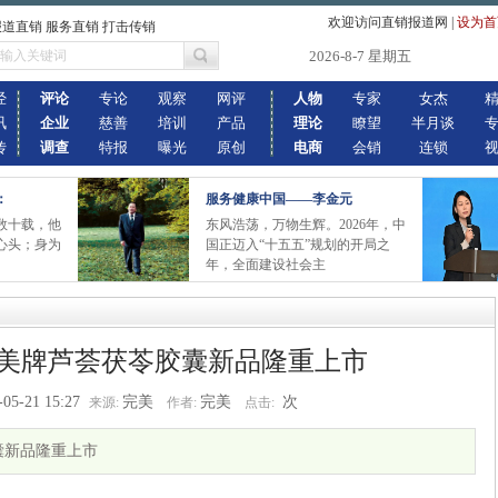
欢迎访问直销报道网
|
设为首
报道直销 服务直销 打击传销
2026-8-7 星期五
经
评论
专论
观察
网评
人物
专家
女杰
讯
企业
慈善
培训
产品
理论
瞭望
半月谈
传
调查
特报
曝光
原创
电商
会销
连锁
：
服务健康中国——李金元
数十载，他
东风浩荡，万物生辉。2026年，中
心头；身为
国正迈入“十五五”规划的开局之
年，全面建设社会主
完美牌芦荟茯苓胶囊新品隆重上市
-05-21 15:27
完美
完美
次
来源:
作者:
点击:
囊新品隆重上市