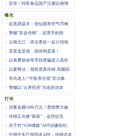
官宣！特医食品国产注册比例增
曝光
起底鼎益丰：借仙股和空气币掩
警惕“盲盒传销”，这烫手的快
云南元江：依法查处一起介绍他
卖盲盒是假，搞传销是真！
以免费旅游等手段诱骗老人高价
以案释法：假投资真传销 高额回
专坑老人!“中医养生馆”非法集
警惕以“云养经济”为名的涉农
打传
涉案金额1086万元！楚雄警方破
获
传销正在换“新装”，这些征兆
关于对“S2M傳媒”APP涉嫌组织、
中国中车打假同名APP：传销式非