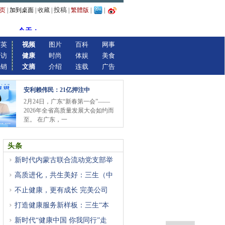
投稿
页
|
加到桌面
|
收藏
|
|
繁體版
|
|
精英
视频
图片
百科
网事
专访
健康
时尚
体娱
美食
视销
文摘
介绍
连载
广告
安利赖伟民：21亿押注中
2月24日，广东“新春第一会”——
2026年全省高质量发展大会如约而
至。 在广东，一
头条
新时代内蒙古联合流动党支部举
高质进化，共生美好：三生（中
不止健康，更有成长 完美公司
打造健康服务新样板：三生“本
新时代“健康中国 你我同行”走