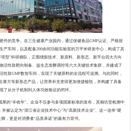
硬件的竞争。在三生健康产业园内，通过保健食品GMP认证、严格按
生产车间，以及配备200余间功能实验室的万平米研发中心，构成了其
字塔型”科研梯队，正围绕新技术、新原料、新形态、新平台四大方向
物活性肽靶向制备、益生态发酵调控等六大关键技术集群，并建成了
活性肽GMP数智车间，实现了关键原料的全流程可追溯。与此同时，
益生膏方等新形态产品，让营养补充变得更加便捷愉悦，并构建了具备
现了从分子机制到人体功效验证的闭环。
科技成果的“丰收年”。企业不仅参与多项国家标准的发布，其御坊堂检测中
，并被认定为“浙江省企业技术中心”与“高新技术企业”。这一连串“硬
注脚，更是对消费者“品质承诺”的最有力背书。