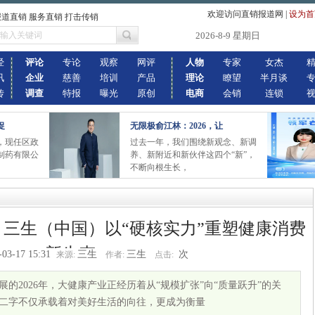
欢迎访问直销报道网
|
设为首
报道直销 服务直销 打击传销
2026-8-9 星期日
经
评论
专论
观察
网评
人物
专家
女杰
讯
企业
慈善
培训
产品
理论
瞭望
半月谈
传
调查
特报
曝光
原创
电商
会销
连锁
促
无限极俞江林：2026，让
现任区政
过去一年，我们围绕新观念、新调
制药有限公
养、新附近和新伙伴这四个“新”，
不断向根生长，
三生（中国）以“硬核实力”重塑健康消费
新生态
-03-17 15:31
三生
三生
次
来源:
作者:
点击:
展的2026年，大健康产业正经历着从“规模扩张”向“质量跃升”的关
”二字不仅承载着对美好生活的向往，更成为衡量