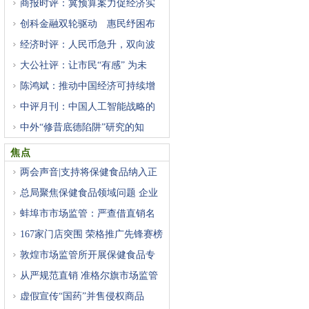
商报时评：冀预算案力促经济实
创科金融双轮驱动 惠民纾困布
经济时评：人民币急升，双向波
大公社评：让市民“有感” 为未
陈鸿斌：推动中国经济可持续增
中评月刊：中国人工智能战略的
中外“修昔底德陷阱”研究的知
焦点
两会声音|支持将保健食品纳入正
总局聚焦保健食品领域问题 企业
蚌埠市市场监管：严查借直销名
167家门店突围 荣格推广先锋赛榜
敦煌市场监管所开展保健食品专
从严规范直销 准格尔旗市场监管
虚假宣传“国药”并售侵权商品