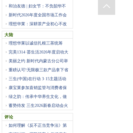
和治友德 | 妇女节：不负韶华不
新时代2026年度全国市场工作会
重
理想华莱：深耕茶产业初心不改
大陆
理想华莱以诚信扎根三茶统筹
完美1314·荟生活2026年度启动大
会
美丽之约 新时代内蒙古分公司举
重磅认可!无限极三款产品拿下省
三生(中国)在行动 3·15主题活动
康宝莱参加直销监管与消费者保
绿之韵：传承中华养生文化，做
蓄势待发 三生2026新春启动会火
评论
如何理解《反不正当竞争法》第