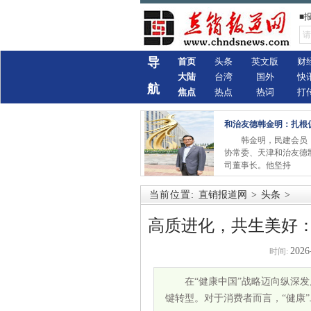
■
导
首页
头条
英文版
财
大陆
台湾
国外
快
航
焦点
热点
热词
打
和治友德韩金明：扎根
韩金明，民建会员，
协常委、天津和治友德
司董事长。他坚持
当前位置:
直销报道网
>
头条
>
高质进化，共生美好：
2026
时间:
在“健康中国”战略迈向纵深发
键转型。对于消费者而言，“健康