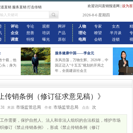
欢迎访问直销报道网
|
设为首
报道直销 服务直销 打击传销
2026-8-6 星期四
经
评论
专论
观察
网评
人物
专家
女杰
讯
企业
慈善
培训
产品
理论
瞭望
半月谈
传
调查
特报
曝光
原创
电商
会销
连锁
：
服务健康中国——李金元
数十载，他
东风浩荡，万物生辉。2026年，中
心头；身为
国正迈入“十五五”规划的开局之
年，全面建设社会主
止传销条例（修订征求意见稿）》
:31
市场监管总局
市场监管总局
次
来源:
作者:
点击:
工作需要，保护自然人、法人和非法人组织的合法权益，维护市场
织修订《禁止传销条例》，形成《禁止传销条例（修订