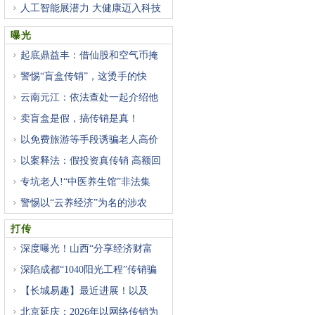
人工智能展潜力 大健康迈入科技
曝光
起底鼎益丰：借仙股和空气币掩
警惕“盲盒传销”，这烫手的快
云南元江：依法查处一起介绍他
卖盲盒是假，搞传销是真！
以免费旅游等手段诱骗老人高价
以案释法：假投资真传销 高额回
专坑老人!“中医养生馆”非法集
警惕以“云养经济”为名的涉农
打传
深度曝光！山西“分享经济财富
深陷成都“1040阳光工程”传销骗
【长城易趣】最近进展！以及
北京延庆：2026年以网络传销为