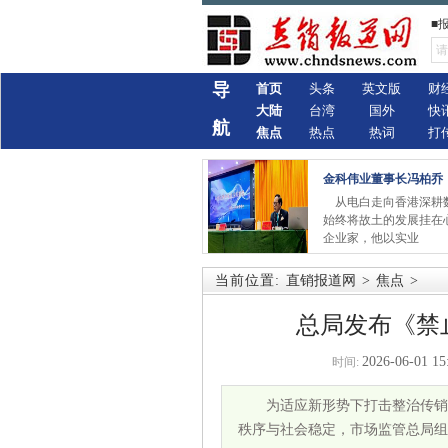
■
导
首页
头条
英文版
财
大陆
台湾
国外
快
航
焦点
热点
热词
打
金科伟业董事长冯柏乔
从电白走向香港深耕
始终将故土的发展挂在
企业家，他以实业
当前位置:
直销报道网
>
焦点
>
总局发布《禁
2026-06-01 15
时间:
为适应新形势下打击整治传销
秩序与社会稳定，市场监管总局组