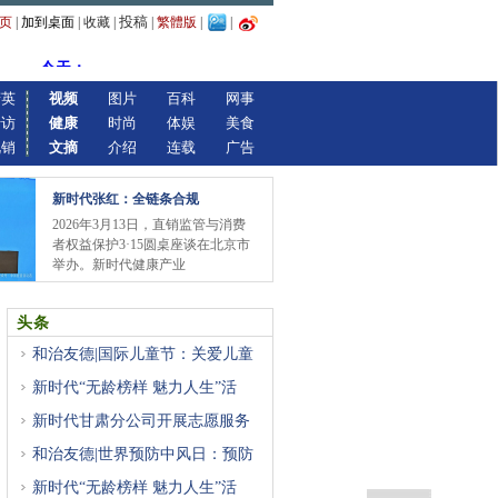
投稿
页
|
加到桌面
|
收藏
|
|
繁體版
|
|
精英
视频
图片
百科
网事
专访
健康
时尚
体娱
美食
视销
文摘
介绍
连载
广告
新时代张红：全链条合规
2026年3月13日，直销监管与消费
者权益保护3·15圆桌座谈在北京市
举办。新时代健康产业
头条
和治友德|国际儿童节：关爱儿童
新时代“无龄榜样 魅力人生”活
新时代甘肃分公司开展志愿服务
和治友德|世界预防中风日：预防
新时代“无龄榜样 魅力人生”活