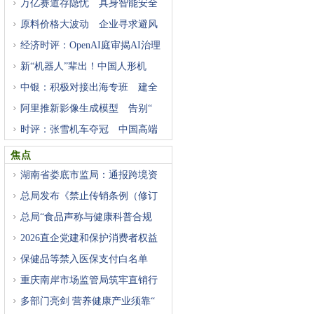
万亿赛道存隐忧 具身智能安全
原料价格大波动 企业寻求避风
经济时评：OpenAI庭审揭AI治理
困
新“机器人”辈出！中国人形机
中银：积极对接出海专班 建全
阿里推新影像生成模型 告别“
时评：张雪机车夺冠 中国高端
焦点
湖南省娄底市监局：通报跨境资
总局发布《禁止传销条例（修订
总局“食品声称与健康科普合规
2026直企党建和保护消费者权益
研
保健品等禁入医保支付白名单
重庆南岸市场监管局筑牢直销行
多部门亮剑 营养健康产业须靠“