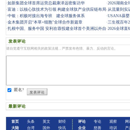
超1亿单
·
如新集团全球首席运营总裁康泽远密集访华
·
2026湖南
·
富迪：以核心肽技术为引领 构建全球肽产业供应链布局
诚出席 胡
·
从流量到实
·
中银：积极对接出海专班 建全球服务体系
·
USANA
·
金木集团开启“本草+细胞”全球合作新篇章
·
三生视百年2
·
扎根中国、服务中国 安利在蓉投建全球首个美洲以外自
·
2026全球
有有机农
发表评论
请自觉遵守互联网相关的政策法规，严禁发布色情、暴力、反动的言论。
匿名?
发表评论
最新评论
首页
头条
英文
财经
评论
专论
观察
网
大陆
台湾
国外
快讯
企业
慈善
培训
产