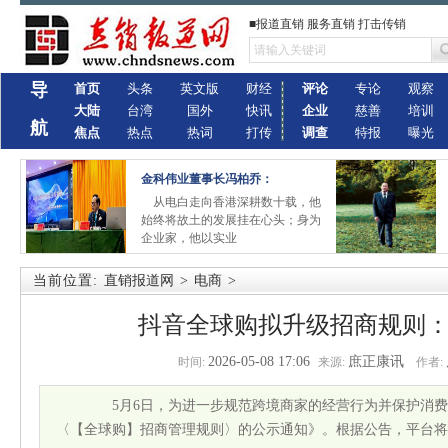
■报道直销 服务直销 打击传销
导
首页
头条
英文版
财经
评论
专论
观察
大陆
台湾
国外
快讯
企业
慈善
培训
航
焦点
热点
热词
打传
调查
特报
曝光
金科伟业董事长冯柏乔：
从电白走向香港深耕数十载，他
始终将故土的发展挂在心头；身为
企业家，他以实业
当前位置:
直销报道网
>
电商
>
抖音全球购拟升级招商规则
2026-05-08 17:06
庶正康讯
时间:
来源:
作者:
5月6日，为进一步规范跨境商家的经营行为并保护消费
〈【全球购】招商管理规则〉的公示通知》。根据公告，平台将