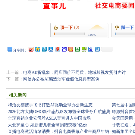
(0)
顶一下
踩一下
0.00%
分享到：
上一篇：
电商AB货乱象：同店同价不同质，地域歧视发货引声讨
下一篇：
网信办公布AI编造涉军虚假信息典型案例
相关新闻
·
和治友德携手飞书打造AI驱动全球办公新生态
·
第七届中国
·
2026北方大陆OMO新生态战略发布暨全球业务启航盛典
AI赋能峰
·
铸源抖音首
圆满举行
·
全球直销企业安司雅ASEA官宣进入中国市场
·
金天国际用
·
大爱护童心 如新蜜儿餐全球捐赠突破9亿份
·
廿载征途，与
·
直播电商激活情绪消费：抖音电商香氛产业带商品年销
全球抗衰领
·
如新集团全