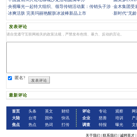
·
央视曝光一起特大组织、领导传销活动案：传销头子涉
·
金木集团受
案近38亿
·
冰爽活肤 完美玛丽艳醒肤冰波棒新品上市
·
新时代“无龄
发表评论
请自觉遵守互联网相关的政策法规，严禁发布色情、暴力、反动的言论。
匿名?
发表评论
最新评论
首页
头条
英文
财经
评论
专论
观察
网
大陆
台湾
国外
快讯
企业
慈善
培训
产
焦点
热点
热词
打传
调查
特报
曝光
文
关于我们
|
联系我们
|
诚聘英才
|