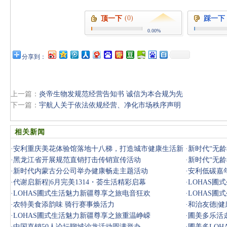
(0)
顶一下
踩一下
0.00%
分享到：
上一篇：
炎帝生物发规范经营告知书 诚信为本合规为先
下一篇：
宇航人关于依法依规经营、净化市场秩序声明
相关新闻
·
安利重庆美花体验馆落地十八梯，打造城市健康生活新
·
新时代“无龄
地标
·
黑龙江省开展规范直销打击传销宣传活动
·
新时代“无龄
·
新时代内蒙古分公司举办健康畅走主题活动
·
安利低碳嘉
·
代谢启新程|6月完美1314・荟生活精彩启幕
·
LOHAS
·
LOHAS圃式生活魅力新疆尊享之旅电音狂欢
·
LOHAS
·
农特美食添韵味 骑行赛事焕活力
·
和治友德|
·
LOHAS圃式生活魅力新疆尊享之旅重温峥嵘
·
圃美多乐活
·
中国直销50人论坛聊城沙龙活动圆满举办
·
圃美多LO