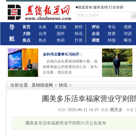
■报道直销 服务直销 打击传销
导
首页
头条
英文版
财经
评论
专论
观察
大陆
台湾
国外
快讯
企业
慈善
培训
航
焦点
热点
热词
打传
调查
特报
曝光
金科伟业董事长冯柏乔：
从电白走向香港深耕数十载，他
始终将故土的发展挂在心头；身为
企业家，他以实业
当前位置:
直销报道网
>
快讯
>
圃美多乐活幸福家营业守则
2026-06-11 14:19
圃美多
时间:
来源:
作者:
圃美多乐活幸福家营业守则部六月公告发布